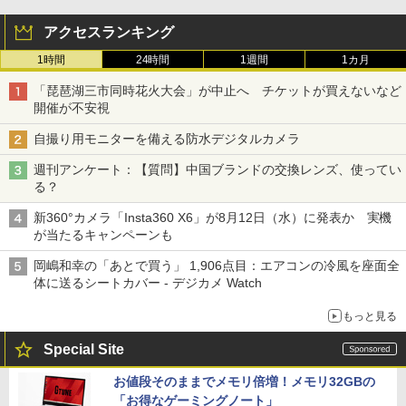
アクセスランキング
1時間
24時間
1週間
1カ月
「琵琶湖三市同時花火大会」が中止へ チケットが買えないなど
開催が不安視
自撮り用モニターを備える防水デジタルカメラ
週刊アンケート：【質問】中国ブランドの交換レンズ、使ってい
る？
新360°カメラ「Insta360 X6」が8月12日（水）に発表か 実機
が当たるキャンペーンも
岡嶋和幸の「あとで買う」 1,906点目：エアコンの冷風を座面全
体に送るシートカバー - デジカメ Watch
もっと見る
Special Site
お値段そのままでメモリ倍増！メモリ32GBの
「お得なゲーミングノート」