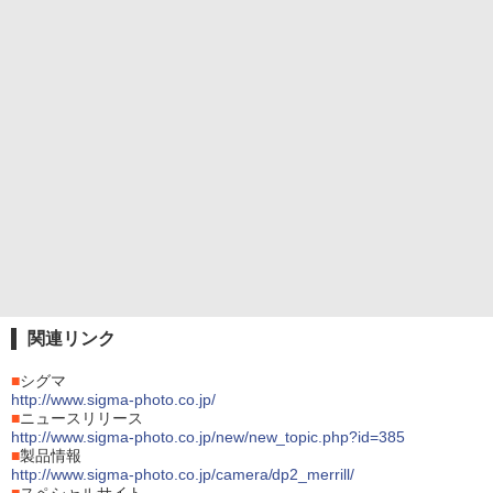
関連リンク
■
シグマ
http://www.sigma-photo.co.jp/
■
ニュースリリース
http://www.sigma-photo.co.jp/new/new_topic.php?id=385
■
製品情報
http://www.sigma-photo.co.jp/camera/dp2_merrill/