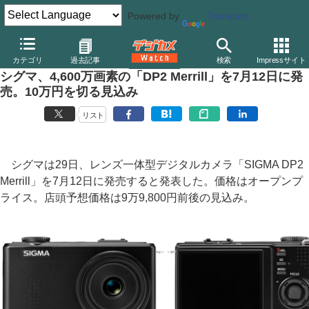
Powered by
Translate
デジカメ Watch
カメラ
レンズ一体型（コンパクト）カメラ
シ
カテゴリ
過去記事
検索
Impressサイト
シグマ、4,600万画素の「DP2 Merrill」を7月12日に発
売。10万円を切る見込み
リスト
シグマは29日、レンズ一体型デジタルカメラ「SIGMA DP2
Merrill」を7月12日に発売すると発表した。価格はオープンプ
ライス。店頭予想価格は9万9,800円前後の見込み。