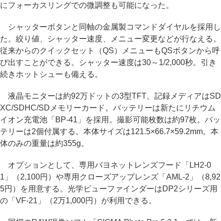
にフォーカスリングでの微調整も可能になった。
シャッターボタンと同軸の金属製コマンドダイヤルを採用し
た。絞り値、シャッター速度、メニュー変更などが行なえる。
従来からのクイックセット（QS）メニューもQSボタンから呼
び出すことができる。シャッター速度は30～1/2,000秒。引き
続きホットシューも備える。
液晶モニターは約92万ドットの3型TFT。記録メディアはSD
XC/SDHC/SDメモリーカード。バッテリーは新たにリチウム
イオン充電池「BP-41」を採用。撮影可能枚数は約97枚。バッ
テリーは2個付属する。本体サイズは121.5×66.7×59.2mm。本
体のみの重量は約355g。
オプションとして、専用バヨネットレンズフード「LH2-0
1」（2,100円）や専用クローズアップレンズ「AML-2」（8,92
5円）を用意する。光学ビューファインダーはDP2シリーズ用
の「VF-21」（2万1,000円）が利用できる。