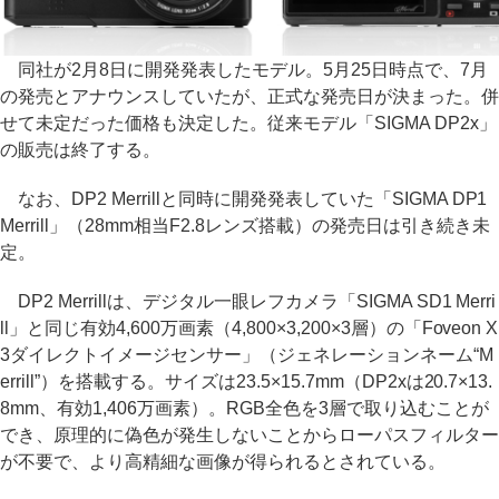
同社が2月8日に開発発表したモデル。5月25日時点で、7月
の発売とアナウンスしていたが、正式な発売日が決まった。併
せて未定だった価格も決定した。従来モデル「SIGMA DP2x」
の販売は終了する。
なお、DP2 Merrillと同時に開発発表していた「SIGMA DP1
Merrill」（28mm相当F2.8レンズ搭載）の発売日は引き続き未
定。
DP2 Merrillは、デジタル一眼レフカメラ「SIGMA SD1 Merri
ll」と同じ有効4,600万画素（4,800×3,200×3層）の「Foveon X
3ダイレクトイメージセンサー」（ジェネレーションネーム“M
errill”）を搭載する。サイズは23.5×15.7mm（DP2xは20.7×13.
8mm、有効1,406万画素）。RGB全色を3層で取り込むことが
でき、原理的に偽色が発生しないことからローパスフィルター
が不要で、より高精細な画像が得られるとされている。