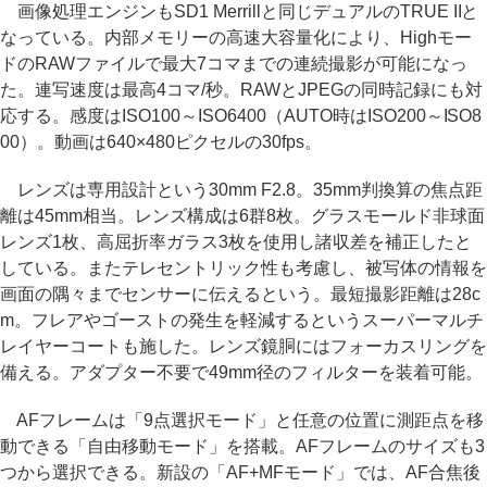
画像処理エンジンもSD1 Merrillと同じデュアルのTRUE IIと
なっている。内部メモリーの高速大容量化により、Highモー
ドのRAWファイルで最大7コマまでの連続撮影が可能になっ
た。連写速度は最高4コマ/秒。RAWとJPEGの同時記録にも対
応する。感度はISO100～ISO6400（AUTO時はISO200～ISO8
00）。動画は640×480ピクセルの30fps。
レンズは専用設計という30mm F2.8。35mm判換算の焦点距
離は45mm相当。レンズ構成は6群8枚。グラスモールド非球面
レンズ1枚、高屈折率ガラス3枚を使用し諸収差を補正したと
している。またテレセントリック性も考慮し、被写体の情報を
画面の隅々までセンサーに伝えるという。最短撮影距離は28c
m。フレアやゴーストの発生を軽減するというスーパーマルチ
レイヤーコートも施した。レンズ鏡胴にはフォーカスリングを
備える。アダプター不要で49mm径のフィルターを装着可能。
AFフレームは「9点選択モード」と任意の位置に測距点を移
動できる「自由移動モード」を搭載。AFフレームのサイズも3
つから選択できる。新設の「AF+MFモード」では、AF合焦後