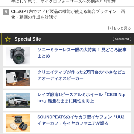
手にして思う、マイクロフォーサーズへの期待と可能性
ChatGPT内でアドビ製品の機能が使える統合プラグイン 画
像・動画の作成を対話で
もっと見る
Special Site
ソニーミラーレス一眼の大特集！ 見どころ記事
まとめ
クリエイティブが作った2万円台の“小さなピュ
アオーディオスピーカー”
レイズ鍛造1ピースアルミホイール「CE28 N-p
lus」軽量なままに剛性を向上
SOUNDPEATSのイヤカフ型イヤフォン「UU2
イヤーカフ」をイヤカフマニアが語る