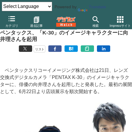
Powered by
Translate
デジカメ Watch
カメラ
一眼レフカメラ
ペンタックス
カテゴリ
過去記事
検索
Impressサイト
ペンタックス、「K-30」のイメージキャラクターに向
井理さんを起用
リスト
ペンタックスリコーイメージング株式会社は21日、レンズ
交換式デジタルカメラ「PENTAX K-30」のイメージキャラク
ターに、俳優の向井理さんを起用したと発表した。最初の展開
として、6月22日より店頭展示を順次開始する。