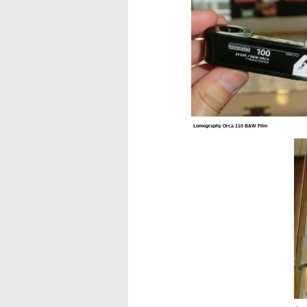
Lomography Orca 110 B&W Film