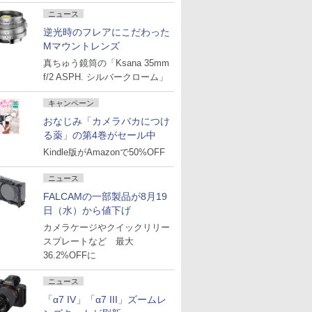
ニュース
逆光時のフレアにこだわった
Mマウントレンズ
真ちゅう鏡筒の「Ksana 35mm
f/2 ASPH. シルバークローム」
キャンペーン
おなじみ「カメラバカにつけ
る薬」の第4巻がセール中
Kindle版がAmazonで50%OFF
ニュース
FALCAMの一部製品が8月19
日（水）から値下げ
カメラケージやクイックリリー
スプレートなど 最大
36.2%OFFに
ニュース
「α7 IV」「α7 III」ズームレ