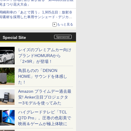
光まつり花火大会」
岡嶋和幸の「あとで買う」 1,905点目：放射冷
却素材を採用した車用サンシェード - デジカメ
Watch
もっと見る
Special Site
レイズのプレミアムカー向け
ブランドHOMURAから
「2×9R」が登場！
鳥肌ものの「DENON
HOME」サウンドを体感し
た！
Amazon プライムデー過去最
安! Anker注目プロジェクタ
ー3モデルを使ってみた
ハイグレードテレビ「TCL
Q7D Pro」。圧巻の色彩美で
映画＆ゲームが極上体験に