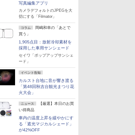
写真編集アプリ
カメラデフォルトのJPEGを大
切にする「Filmator」
岡嶋和幸の「あとで
コラム
買う」
1,905点目：放射冷却素材を
採用した車用サンシェード
セイワ「ポップアップサンシェ
ード」
イベント告知
カルスト台地に音が響き渡る
「第48回秋吉台観光まつり花
火大会」
【厳選】本日のお買
ニュース
い得商品
車内の温度上昇を緩やかにす
る「遮光マジカルシェード」
が42%OFF