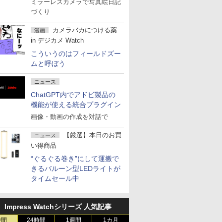
ミラーレスカメラで写真絵日記
づくり
カメラバカにつける薬
漫画
in デジカメ Watch
こういうのはフィールドズー
ムと呼ぼう
ニュース
ChatGPT内でアドビ製品の
機能が使える統合プラグイン
画像・動画の作成を対話で
【厳選】本日のお買
ニュース
い得商品
“ぐるぐる巻き”にして運搬で
きるバルーン型LEDライトが
タイムセール中
Impress Watchシリーズ 人気記事
時間
24時間
1週間
1カ月