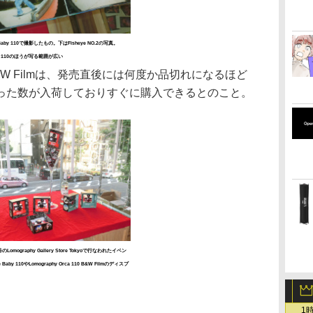
 Baby 110で撮影したもの。下はFisheye NO.2の写真。
aby 110のほうが写る範囲が広い
10 B&W Filmは、発売直後には何度か品切れになるほど
った数が入荷しておりすぐに購入できるとのこと。
omography Gallery Store Tokyoで行なわれたイベン
 Baby 110やLomography Orca 110 B&W Filmのディスプ
1