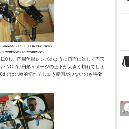
Baby 110 Metalのみシンクロソケットを備えており、別売のコ
てストロボ撮影もできる（ストロボは付属しない）
e Baby 110も、円周魚眼レンズのように画面に対して円形
eye NO.2は円形イメージの上下が大きく切れてしま
by 110dでは比較的切れてしまう範囲が少ないのも特徴