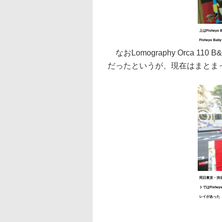
上はFisheye
Fisheye B
なおLomography Orca 1
だったというが、現在はまとま
同日東京・渋谷のL
トではFisheye
レイがあった