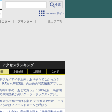
Impress サイト
全カテゴリ
モニター
プリンター
アクセスランキング
時間
24時間
1週間
1カ月
デジカメアイテム丼：ありそうでなかった？
「RAW＋JPEG派」のための写真編集アプリ
カメラデフォルトのJPEGを大切にする
岡嶋和幸の「あとで買う」 1,903点目：高密閉
「Filmator」
で保冷効果が高いクーラーボックス - デジカメ
Watch
カメラバカにつける薬 in デジカメ Watch：こう
いうのはフィールドズームと呼ぼう
カルスト台地に音が響き渡る「第48回秋吉台観