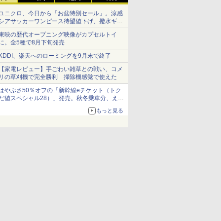
ユニクロ、今日から「お盆特別セール」。涼感
シアサッカーワンピース待望値下げ、撥水ギア
ショーツは1990円に
東映の歴代オープニング映像がカプセルトイ
に。全5種で8月下旬発売
KDDI、楽天へのローミングを9月末で終了
【家電レビュー】手ごわい雑草との戦い、コメ
リの草刈機で完全勝利 掃除機感覚で使えた
はやぶさ50％オフの「新幹線eチケット（トク
だ値スペシャル28）」発売。秋冬乗車分、えき
ねっと限定
もっと見る