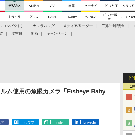
（コンパクト）
カメラバッグ
メディア/リーダー
三脚/一脚/雲台
道
航空機
動画
キャンペーン
1
ム使用の魚眼カメラ「Fisheye Baby
ェア
はてブ
note
LinkedIn