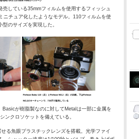
ography Orca 110 B&W Filmのパッケージ
、同社が発売している35mmフィルムを使用するフィッシュ
2」をミニチュア化したようなモデル。110フィルムを使
小型のサイズを実現した。
Fisheye Baby 110（左）とFisheye NO.2（右）の比較。下はFisheye
NO.2のキーチェーンで、735円で販売している
、Basicが樹脂製なのに対してMetalは一部に金属を
のみシンクロソケットを備えている。
写せる魚眼プラスチックレンズを搭載。光学ファイ