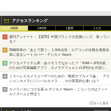
アクセスランキング
1時間
24時間
1週間
1カ月
週刊アンケート：【質問】中国ブランドの交換レンズ、使ってい
る？
岡嶋和幸の「あとで買う」 1,906点目：エアコンの冷風を座面全
体に送るシートカバー - デジカメ Watch
デジカメアイテム丼：ありそうでなかった？「RAW＋JPEG派」
のための写真編集アプリ カメラデフォルトのJPEGを大切にす
る「Filmator」
ミラーレスカメラユーザーのための「動画サブカメラ論」 アク
ションカメラにジンバルカメラ……その実質的な違いは？
カメラバカにつける薬 in デジカメ Watch：こういうのはフィー
ルドズームと呼ぼう
もっと見る