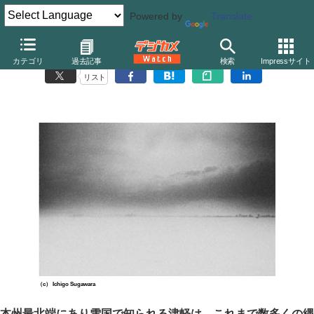
Powered by
Translate
菅原一剛写真展「Tsugaru」（ライカ銀座店サロン）
カテゴリ
過去記事
検索
Impressサイト
リスト
（c） Ichigo Sugawara
本州最北端にあり雪国で知られる津軽は、これまで数多くの縄