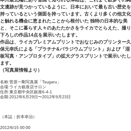
文遺跡が見つかっているように、日本において最も古い歴史を
持っているという側面を持っています。古くより多くの他文化
と触れる機会に恵まれたことから根付いた 独特の日本的な美
と、そこに暮らす人々のあたたかさをライカでとらえた、撮り
下ろしの作品14点を展示いたします。
作品は、ライカプレミアムプリントでおなじみのプリンター久
保元幸氏による「プラチナ&パラジウムプリント」および「湿
板写真・アンブロタイプ」の拡大グラスプリントで展示いたし
ます。
（写真展情報より）
名称:菅原一剛写真展「Tsugaru」
会場:ライカ銀座店サロン
住所:東京都中央区銀座6-4-1
会期:2012年6月29日〜2012年9月23日
（本誌：折本幸治）
2012/6/15 00:00