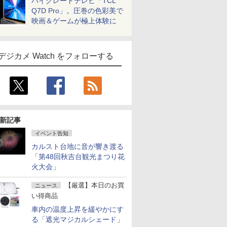
ハイグレードテレビ「TCL
Q7D Pro」。圧巻の色彩美で
映画＆ゲームが極上体験に
デジカメ Watch をフォローする
新記事
イベント告知
カルスト台地に音が響き渡る
「第48回秋吉台観光まつり花
火大会」
【厳選】本日のお買
ニュース
い得商品
車内の温度上昇を緩やかにす
る「遮光マジカルシェード」