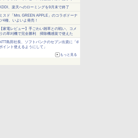
ショーツは1990円に
KDDI、楽天へのローミングを9月末で終了
ミスド「Mrs. GREEN APPLE」のコラボドーナ
ツ4種、いよいよ発売！
【家電レビュー】手ごわい雑草との戦い、コメ
リの草刈機で完全勝利 掃除機感覚で使えた
NTT島田社長、ソフトバンクのセブン出資に「d
ポイント使えるようにして」
もっと見る