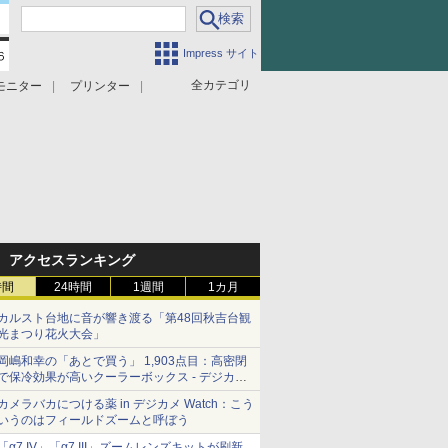
Impress サイト
全カテゴリ
モニター
プリンター
アクセスランキング
時間
24時間
1週間
1カ月
カルスト台地に音が響き渡る「第48回秋吉台観
光まつり花火大会」
岡嶋和幸の「あとで買う」 1,903点目：高密閉
で保冷効果が高いクーラーボックス - デジカメ
Watch
カメラバカにつける薬 in デジカメ Watch：こう
いうのはフィールドズームと呼ぼう
「α7 IV」「α7 III」ズームレンズキットが刷新