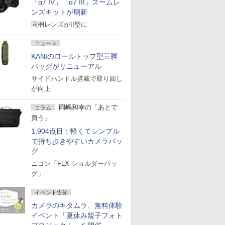
「α7 IV」「α7 III」ズームレ
ンズキットが刷新
同梱レンズがII型に
ニュース
KANIのロールトップ型三脚
バッグがリニューアル
サイドハンドル搭載で取り回し
が向上
岡嶋和幸の「あとで
コラム
買う」
1,904点目：軽くてシンプル
で持ち歩きやすいカメラバッ
グ
ニコン「FLX ショルダーバッ
グ」
イベント告知
カメラのキタムラ、無料体験
イベント「夏休み親子フォト