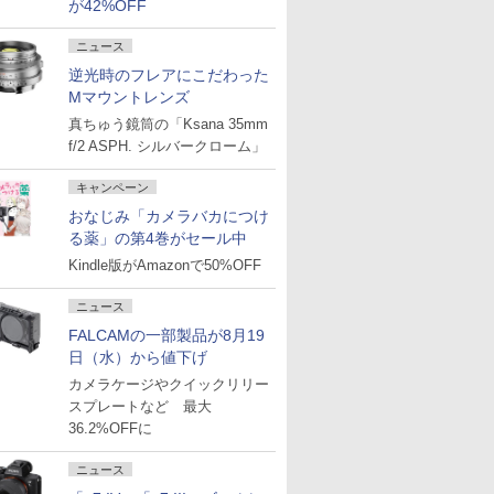
が42%OFF
ニュース
逆光時のフレアにこだわった
Mマウントレンズ
真ちゅう鏡筒の「Ksana 35mm
f/2 ASPH. シルバークローム」
キャンペーン
おなじみ「カメラバカにつけ
る薬」の第4巻がセール中
Kindle版がAmazonで50%OFF
ニュース
FALCAMの一部製品が8月19
日（水）から値下げ
カメラケージやクイックリリー
スプレートなど 最大
36.2%OFFに
ニュース