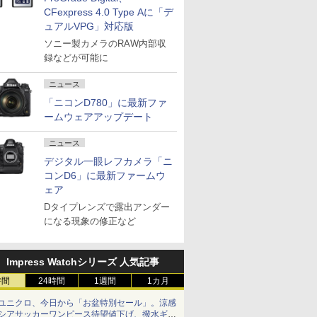
CFexpress 4.0 Type Aに「デ
ュアルVPG」対応版
ソニー製カメラのRAW内部収
録などが可能に
ニュース
「ニコンD780」に最新ファ
ームウェアアップデート
ニュース
デジタル一眼レフカメラ「ニ
コンD6」に最新ファームウ
ェア
Dタイプレンズで露出アンダー
になる現象の修正など
Impress Watchシリーズ 人気記事
時間
24時間
1週間
1カ月
ユニクロ、今日から「お盆特別セール」。涼感
シアサッカーワンピース待望値下げ、撥水ギア