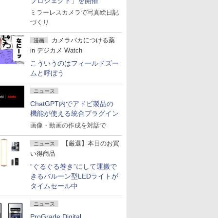
プロジェクト」を開催
ミラーレスカメラで写真絵日記
づくり
カメラバカにつける薬
漫画
in デジカメ Watch
こういうのはフィールドズー
ムと呼ぼう
ニュース
ChatGPT内でアドビ製品の
機能が使える統合プラグイン
画像・動画の作成を対話で
【厳選】本日のお買
ニュース
い得商品
“ぐるぐる巻き”にして運搬で
きるバルーン型LEDライトが
タイムセール中
ニュース
ProGrade Digital、