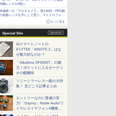
同梱レンズがII型に
赤城耕一の「アカギカメラ」 第146回：PRO銘
の魚眼レンズを手にして思う、マイクロフォー
サーズへの期待と可能性
もっと見る
Special Site
AIスマートノートの
iFLYTEK「AINOTE 2」はな
ぜ魅力的なのか？
「A&ultima SP4000T」の魅
力！ポケットに入るオーディ
オの醍醐味
ソニーミラーレス一眼の大特
集！ 見どころ記事まとめ
エントリーなのに脅威の実
力!「Osprey」Noble Audioワ
イヤレスイヤフォン4機種を
一気に聴く