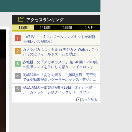
アクセスランキング
1時間
24時間
1週間
1カ月
「α7 IV」「α7 III」ズームレンズキットが刷新
同梱レンズがII型に
カメラバカにつける薬 in デジカメ Watch：こう
いうのはフィールドズームと呼ぼう
赤城耕一の「アカギカメラ」 第146回：PRO銘
の魚眼レンズを手にして思う、マイクロフォー
サーズへの期待と可能性
岡嶋和幸の「あとで買う」 1,903点目：高密閉
で保冷効果が高いクーラーボックス - デジカメ
Watch
FALCAMの一部製品が8月19日（木）から値下
げ カメラケージやクイックリリースプレート
など 最大36.2%OFFに
もっと見る