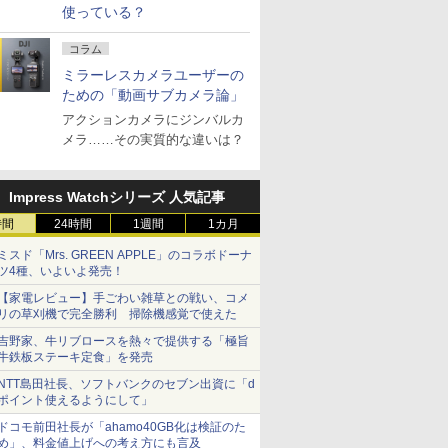
使っている？
コラム
ミラーレスカメラユーザーの
ための「動画サブカメラ論」
アクションカメラにジンバルカ
メラ……その実質的な違いは？
Impress Watchシリーズ 人気記事
時間
24時間
1週間
1カ月
ミスド「Mrs. GREEN APPLE」のコラボドーナ
ツ4種、いよいよ発売！
【家電レビュー】手ごわい雑草との戦い、コメ
リの草刈機で完全勝利 掃除機感覚で使えた
吉野家、牛リブロースを熱々で提供する「極旨
牛鉄板ステーキ定食」を発売
NTT島田社長、ソフトバンクのセブン出資に「d
ポイント使えるようにして」
ドコモ前田社長が「ahamo40GB化は検証のた
め」、料金値上げへの考え方にも言及