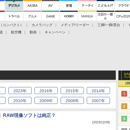
（コンパクト）
カメラバッグ
メディア/リーダー
三脚/一脚/雲台
道
航空機
動画
キャンペーン
1
年
2023
年
2016
年
2015
年
2014
年
年
2010
年
2009
年
2008
年
2007
年
】RAW現像ソフトは純正？
(2023/12/28)