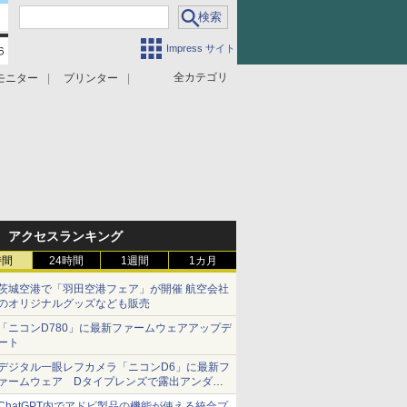
Impress サイト
全カテゴリ
モニター
プリンター
アクセスランキング
時間
24時間
1週間
1カ月
茨城空港で「羽田空港フェア」が開催 航空会社
のオリジナルグッズなども販売
「ニコンD780」に最新ファームウェアアップデ
ート
デジタル一眼レフカメラ「ニコンD6」に最新フ
ァームウェア Dタイプレンズで露出アンダー
になる現象の修正など
ChatGPT内でアドビ製品の機能が使える統合プ