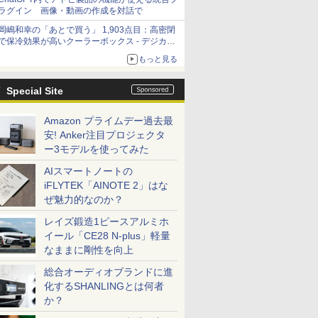
ラグイン 画像・動画の作成を対話で
岡嶋和幸の「あとで買う」 1,903点目：高密閉
で保冷効果が高いクーラーボックス - デジカメ
Watch
もっと見る
Special Site
Amazon プライムデー過去最
安! Anker注目プロジェクタ
ー3モデルを使ってみた
AIスマートノートの
iFLYTEK「AINOTE 2」はな
ぜ魅力的なのか？
レイズ鍛造1ピースアルミホ
イール「CE28 N-plus」軽量
なままに剛性を向上
総合オーディオブランドに進
化するSHANLINGとは何者
か？