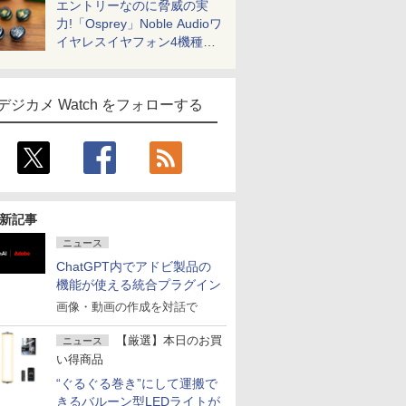
エントリーなのに脅威の実
力!「Osprey」Noble Audioワ
イヤレスイヤフォン4機種を
一気に聴く
デジカメ Watch をフォローする
新記事
ニュース
ChatGPT内でアドビ製品の
機能が使える統合プラグイン
画像・動画の作成を対話で
【厳選】本日のお買
ニュース
い得商品
“ぐるぐる巻き”にして運搬で
きるバルーン型LEDライトが