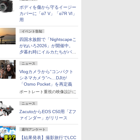
ボディを傷から守るイージー
カバーに「α7 V」「α7R VI」
用
イベント告知
四国水族館で「Nightscapeこ
がねいろ2026」が開催中。
夕暮れ時にイルカたちがパフ
ォーマンスを繰り広げる
ニュース
Vlogカメラから“コンパクト
シネマカメラ”へ…DJIが
「Osmo Pocket」を再定義
ポートレート重視の映像設計に
ニュース
ZacutoからEOS C50用「Zフ
ァインダー」がリリース
週刊アンケート
【結果発表】撮影旅行でLCC