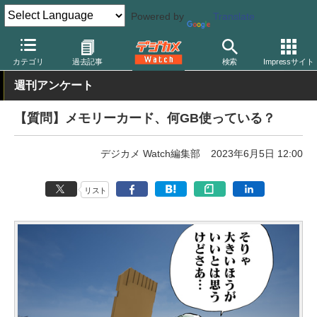
Powered by
Translate
デジカメ Watch
撮影用品
記録メディア/カードリーダー
カテゴリ
過去記事
検索
Impressサイト
週刊アンケート
【質問】メモリーカード、何GB使っている？
デジカメ Watch編集部
2023年6月5日 12:00
リスト