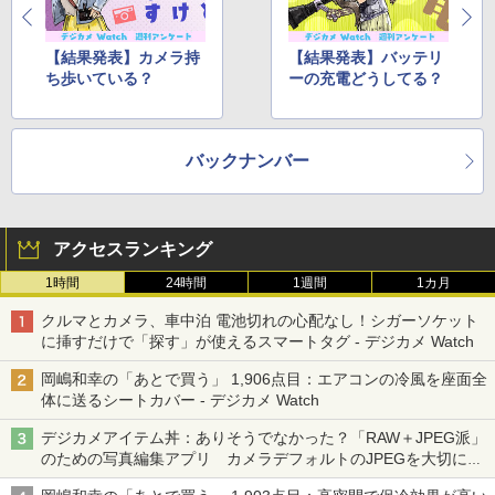
【結果発表】カメラ持
【結果発表】バッテリ
ち歩いている？
ーの充電どうしてる？
バックナンバー
アクセスランキング
1時間
24時間
1週間
1カ月
クルマとカメラ、車中泊 電池切れの心配なし！シガーソケット
に挿すだけで「探す」が使えるスマートタグ - デジカメ Watch
岡嶋和幸の「あとで買う」 1,906点目：エアコンの冷風を座面全
体に送るシートカバー - デジカメ Watch
デジカメアイテム丼：ありそうでなかった？「RAW＋JPEG派」
のための写真編集アプリ カメラデフォルトのJPEGを大切にす
る「Filmator」