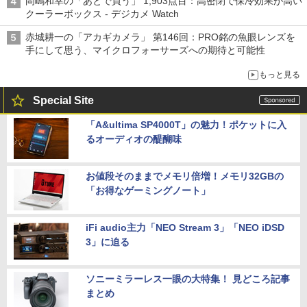
岡嶋和幸の「あとで買う」 1,903点目：高密閉で保冷効果が高い
クーラーボックス - デジカメ Watch
赤城耕一の「アカギカメラ」 第146回：PRO銘の魚眼レンズを
手にして思う、マイクロフォーサーズへの期待と可能性
もっと見る
Special Site
「A&ultima SP4000T」の魅力！ポケットに入
るオーディオの醍醐味
お値段そのままでメモリ倍増！メモリ32GBの
「お得なゲーミングノート」
iFi audio主力「NEO Stream 3」「NEO iDSD
3」に迫る
ソニーミラーレス一眼の大特集！ 見どころ記事
まとめ