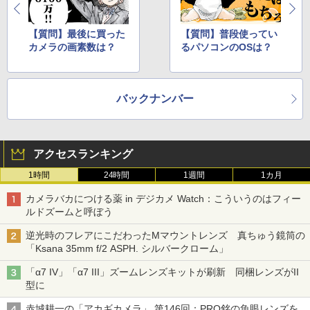
【質問】最後に買った
【質問】普段使ってい
カメラの画素数は？
るパソコンのOSは？
バックナンバー
アクセスランキング
1時間
24時間
1週間
1カ月
カメラバカにつける薬 in デジカメ Watch：こういうのはフィー
ルドズームと呼ぼう
逆光時のフレアにこだわったMマウントレンズ 真ちゅう鏡筒の
「Ksana 35mm f/2 ASPH. シルバークローム」
「α7 IV」「α7 III」ズームレンズキットが刷新 同梱レンズがII
型に
赤城耕一の「アカギカメラ」 第146回：PRO銘の魚眼レンズを