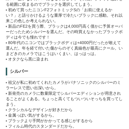
る範囲に収まるのでブラックを選択してしまう。
初めて買ったニコンF2フォトミックSの「お前に使えるか
い？」と語りかけるような重厚で冷たいブラックに感動。それ以
来この色しか考えられない。
新品のFE2を買う際、ブラックは4,000円高く僅かに予算オーバ
ーだったためシルバーを選んだ。その時買えなかったブラックボ
ディは今でも憧れです！
80年代のニコンではブラックボディは+4000円だったが敢えて
選んだ。年を経て付いた傷からのぞく真鍮色が最高にクール。い
まどきのカメラではこうはいくまい、はっはっは。
オタクなら黒に染まれ
シルバー
祖父が私に初めてくれたカメラがパナソニックのシルバーのミ
ラーレスで思い出深いから。
新発売のカメラに数量限定でシルバーエディションが用意され
ることがよくある。ちょっと高くてもついついそっちを買ってし
まう。
クラシカルなデザインが好きだから
金属っぽい気がするから。
ブラックより手間がかかってる感じがするから
フィルム時代のスタンダードだから。