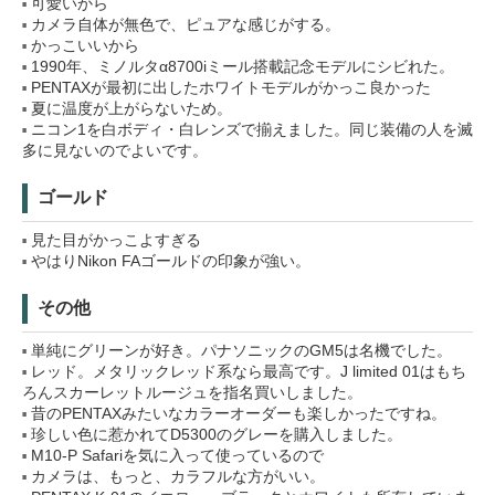
可愛いから
カメラ自体が無色で、ピュアな感じがする。
かっこいいから
1990年、ミノルタα8700iミール搭載記念モデルにシビれた。
PENTAXが最初に出したホワイトモデルがかっこ良かった
夏に温度が上がらないため。
ニコン1を白ボディ・白レンズで揃えました。同じ装備の人を滅
多に見ないのでよいです。
ゴールド
見た目がかっこよすぎる
やはりNikon FAゴールドの印象が強い。
その他
単純にグリーンが好き。パナソニックのGM5は名機でした。
レッド。メタリックレッド系なら最高です。J limited 01はもち
ろんスカーレットルージュを指名買いしました。
昔のPENTAXみたいなカラーオーダーも楽しかったですね。
珍しい色に惹かれてD5300のグレーを購入しました。
M10-P Safariを気に入って使っているので
カメラは、もっと、カラフルな方がいい。