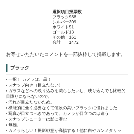
選択項目
投票数
ブラック
938
シルバー
309
ホワイト
51
ゴールド
13
その他
161
合計
1472
お寄せいただいたコメントを一部抜粋して掲載します。
ブラック
一択！ カメラは、黒！
スナップ向き（目立たない）
ガラスなどへの映り込みを減らしたいし、映り込んでも比較的
目障りにならないので。
汚れが目立たないため。
機能的に全く必要なくて値段の高いブラックに憧れました
写真が目立つべきであって、カメラが目立つのは違う
スナップシューターは影に潜む
無難。
カメラらしい！撮影戦意が高揚する！他に白やガンメタリッ