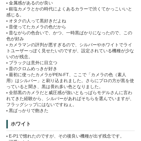
金属感があるのが良い
銀塩カメラとかの時代によくあるカラーで渋くてかっこいいと
感じる。
オタクの人って黒好きだよね
昔使ってたカメラの色だから
昔ながらの色合いで、かつ、一時黒ばかりになったので、この
色が好み
カメラマンの評判が悪すぎるので、シルバーやホワイトでライ
トユーザーっぽく見せたいのですが、設定されている機種が少な
いのが残念。
ブラックは意外に目立つ
昔のクロムめっきが好き
最初に使ったカメラがPEN-FT、ここで「カメラの色（素人
用）はシルバー」と刷り込まれました。さらにプロの方が黒を使
っていると聞き、黒は畏れ多い色となりました。
全部黒のカメラだと威圧感が強いともっぱらモデルさんに言わ
れてきた経験から、シルバーがあればそちらを選んでいますが、
フラッグシップにはないですねぇ。
黒ばっかりで飽きた
ホワイト
E-P1で惚れたのですが、その後良い機種が出ず残念です。