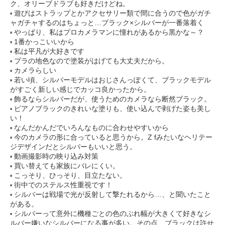
ク、オリーブドラブも好きだけどね。
遊びはストラップとかアクセサリー類で間に合うので色がガチ
ャガチャするのはちょっと…ブラック×シルバーが一番落着く
やっぱり、私はプロカメラマンに憧れがあるから黒かな～？
1番かっこいいから
私は平凡が大好きです
プラの地色なので塗装がはげても大丈夫だから。
カメラらしい
若い頃、シルバーモデルはおじさんっぽくて、ブラックモデル
がすごく新しい感じでカッコ良かったから。
飾るならシルバーだが、使うためのカメラなら断然ブラック。
ピアノブラックのきれいな塗りも、使い込んで剥げた姿も美し
い！
なんだかんだでいろんなものに合わせやすいから
今のカメラの形に合っていると思うから。Z fみたいなヘリテー
ジデザインだとシルバーもいいと思う。
動画撮影時の映り込み対策
買い替えても家族にバレにくい。
こっそり、ひっそり、目立たない。
街中でのステルス性重視です！
シルバーは戦場で光が反射して撃たれるから…、と聞いたこと
がある。
シルバーって意外に機種ごとの色のぶれ幅が大きくて好きなシ
ルバー嫌いなシルバーになる事が多い。その点、ブラックは許せ