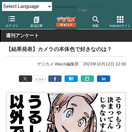
Powered by
Translate
デジカメ Watch
カメラ
カテゴリ
過去記事
検索
Impressサイト
週刊アンケート
【結果発表】カメラの本体色で好きなのは？
デジカメ Watch編集部
2023年10月12日 12:00
リスト