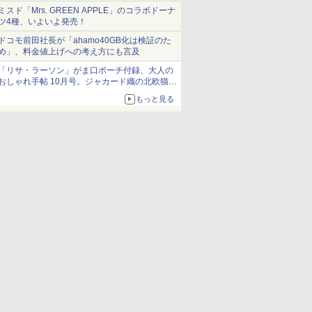
ミスド「Mrs. GREEN APPLE」のコラボドーナ
ツ4種、いよいよ発売！
ドコモ前田社長が「ahamo40GB化は検証のた
め」、料金値上げへの考え方にも言及
「リサ・ラーソン」がま口ポーチ付録、大人の
おしゃれ手帖 10月号。ジャカード織の北欧猫デ
ザイン
もっと見る