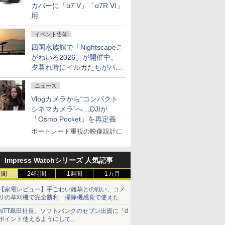
カバーに「α7 V」「α7R VI」
用
イベント告知
四国水族館で「Nightscapeこ
がねいろ2026」が開催中。
夕暮れ時にイルカたちがパフ
ォーマンスを繰り広げる
ニュース
Vlogカメラから“コンパクト
シネマカメラ”へ…DJIが
「Osmo Pocket」を再定義
ポートレート重視の映像設計に
Impress Watchシリーズ 人気記事
時間
24時間
1週間
1カ月
【家電レビュー】手ごわい雑草との戦い、コメ
リの草刈機で完全勝利 掃除機感覚で使えた
NTT島田社長、ソフトバンクのセブン出資に「d
ポイント使えるようにして」