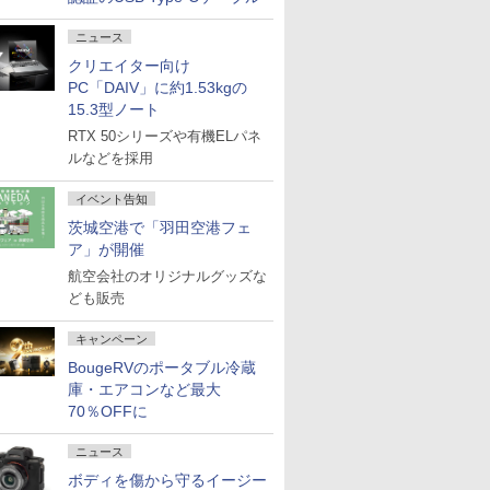
ニュース
クリエイター向け
PC「DAIV」に約1.53kgの
15.3型ノート
RTX 50シリーズや有機ELパネ
ルなどを採用
イベント告知
茨城空港で「羽田空港フェ
ア」が開催
航空会社のオリジナルグッズな
ども販売
キャンペーン
BougeRVのポータブル冷蔵
庫・エアコンなど最大
70％OFFに
ニュース
ボディを傷から守るイージー