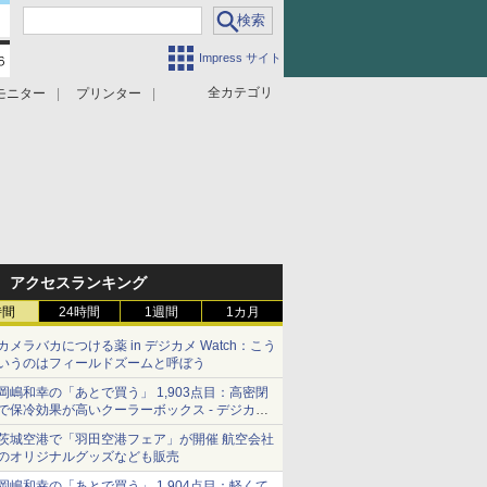
Impress サイト
全カテゴリ
モニター
プリンター
アクセスランキング
時間
24時間
1週間
1カ月
カメラバカにつける薬 in デジカメ Watch：こう
いうのはフィールドズームと呼ぼう
岡嶋和幸の「あとで買う」 1,903点目：高密閉
で保冷効果が高いクーラーボックス - デジカメ
Watch
茨城空港で「羽田空港フェア」が開催 航空会社
のオリジナルグッズなども販売
岡嶋和幸の「あとで買う」 1,904点目：軽くて