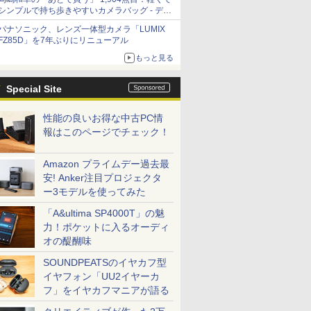
シンプルで持ち歩きやすいカメラバッグ - デジ
カメ Watch
パナソニック、レンズ一体型カメラ「LUMIX
FZ85D」を7年ぶりにリニューアル
もっと見る
Special Site
性能の良いお得な中古PC情
報はこのページでチェック！
Amazon プライムデー過去最
安! Anker注目プロジェクタ
ー3モデルを使ってみた
「A&ultima SP4000T」の魅
力！ポケットに入るオーディ
オの醍醐味
SOUNDPEATSのイヤカフ型
イヤフォン「UU2イヤーカ
フ」をイヤカフマニアが語る