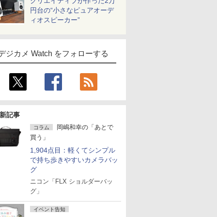
クリエイティブが作った2万
円台の“小さなピュアオーデ
ィオスピーカー”
デジカメ Watch をフォローする
新記事
岡嶋和幸の「あとで
コラム
買う」
1,904点目：軽くてシンプル
で持ち歩きやすいカメラバッ
グ
ニコン「FLX ショルダーバッ
グ」
イベント告知