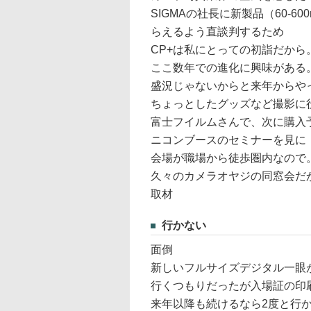
SIGMAの社長に新製品（60-
らえるよう直談判するため
CP+は私にとっての初詣だから
ここ数年での進化に興味がある
盛況じゃないからと来年からや
ちょっとしたグッズなど撮影に
富士フイルムさんで、次に購入
ニコンブースのセミナーを見に
会場が職場から徒歩圏内なので
久々のカメラオヤジの同窓会だ
取材
行かない
面倒
新しいフルサイズデジタル一眼
行くつもりだったが入場証の印
来年以降も続けるなら2度と行