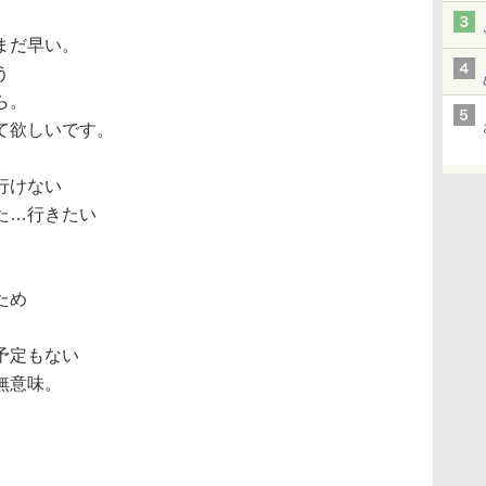
まだ早い。
う
ら。
て欲しいです。
行けない
た…行きたい
ため
予定もない
無意味。
。