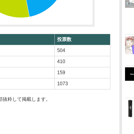
投票数
504
410
159
1073
部抜粋して掲載します。