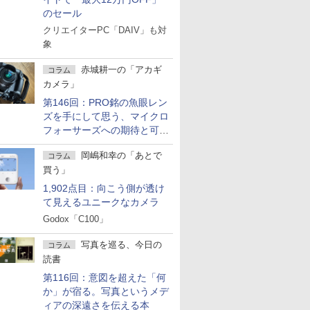
のセール
クリエイターPC「DAIV」も対
象
赤城耕一の「アカギ
コラム
カメラ」
第146回：PRO銘の魚眼レン
ズを手にして思う、マイクロ
フォーサーズへの期待と可能
性
岡嶋和幸の「あとで
コラム
買う」
1,902点目：向こう側が透け
て見えるユニークなカメラ
Godox「C100」
写真を巡る、今日の
コラム
読書
第116回：意図を超えた「何
か」が宿る。写真というメデ
ィアの深遠さを伝える本