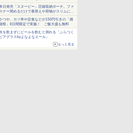
本日発売「スヌーピー」圧縮収納ポーチ。ファ
スナー閉めるだけで着替えや荷物がスリムにま
とまる
かつや、カツ丼や定食などが150円引きの「感
謝祭」8日間限定で実施！ ご飯大盛も無料
水を飲まずにビールを飲むと倒れる「ふらつく
ビアグラスbyよなよなエール」
もっと見る