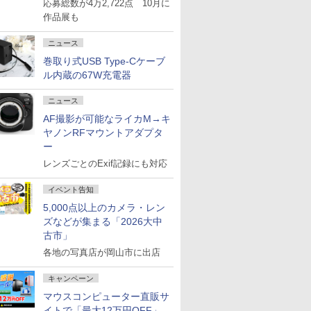
応募総数が4万2,722点 10月に
作品展も
ニュース
巻取り式USB Type-Cケーブ
ル内蔵の67W充電器
ニュース
AF撮影が可能なライカM→キ
ヤノンRFマウントアダプタ
ー
レンズごとのExif記録にも対応
イベント告知
5,000点以上のカメラ・レン
ズなどが集まる「2026大中
古市」
各地の写真店が岡山市に出店
キャンペーン
マウスコンピューター直販サ
イトで「最大12万円OFF」