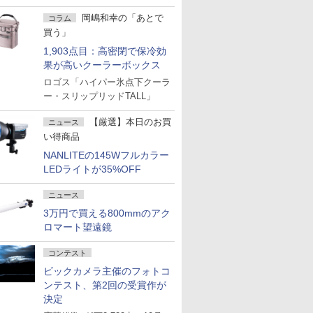
岡嶋和幸の「あとで
コラム
買う」
1,903点目：高密閉で保冷効
果が高いクーラーボックス
ロゴス「ハイパー氷点下クーラ
ー・スリップリッドTALL」
【厳選】本日のお買
ニュース
い得商品
NANLITEの145Wフルカラー
LEDライトが35%OFF
ニュース
3万円で買える800mmのアク
ロマート望遠鏡
コンテスト
ビックカメラ主催のフォトコ
ンテスト、第2回の受賞作が
決定