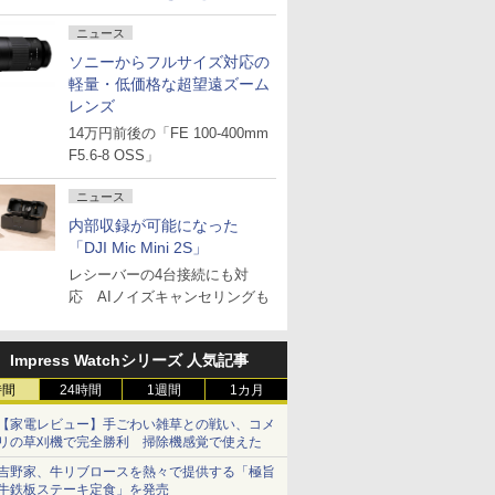
ニュース
ソニーからフルサイズ対応の
軽量・低価格な超望遠ズーム
レンズ
14万円前後の「FE 100-400mm
F5.6-8 OSS」
ニュース
内部収録が可能になった
「DJI Mic Mini 2S」
レシーバーの4台接続にも対
応 AIノイズキャンセリングも
Impress Watchシリーズ 人気記事
時間
24時間
1週間
1カ月
【家電レビュー】手ごわい雑草との戦い、コメ
リの草刈機で完全勝利 掃除機感覚で使えた
吉野家、牛リブロースを熱々で提供する「極旨
牛鉄板ステーキ定食」を発売