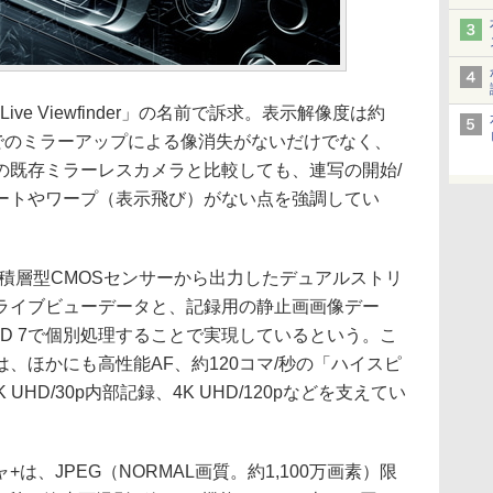
ive Viewfinder」の名前で訴求。表示解像度は約
ラでのミラーアップによる像消失がないだけでなく、
の既存ミラーレスカメラと比較しても、連写の開始/
ートやワープ（表示飛び）がない点を強調してい
erは、前述の積層型CMOSセンサーから出力したデュアルストリ
ライブビューデータと、記録用の静止画画像デー
ED 7で個別処理することで実現しているという。こ
、ほかにも高性能AF、約120コマ/秒の「ハイスピ
HD/30p内部記録、4K UHD/120pなどを支えてい
は、JPEG（NORMAL画質。約1,100万画素）限