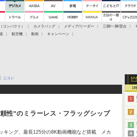
（コンパクト）
カメラバッグ
メディア/リーダー
三脚/一脚/雲台
道
航空機
動画
キャンペーン
ニコン
1
信頼性”のミラーレス・フラッグシップ
ラッキング、最長125分の8K動画機能など搭載 メカ