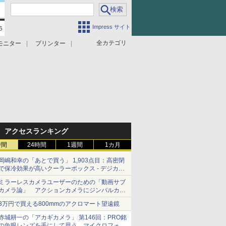
Impress サイト
全カテゴリ
モニター
プリンター
アクセスランキング
時間
24時間
1週間
1カ月
岡嶋和幸の「あとで買う」 1,903点目：高密閉
で保冷効果が高いクーラーボックス - デジカメ
Watch
ミラーレスカメラユーザーのための「動画サブ
カメラ論」 アクションカメラにジンバルカメ
ラ……その実質的な違いは？
3万円で買える800mmのアクロマート望遠鏡
赤城耕一の「アカギカメラ」 第146回：PRO銘
の魚眼レンズを手にして思う、マイクロフォー