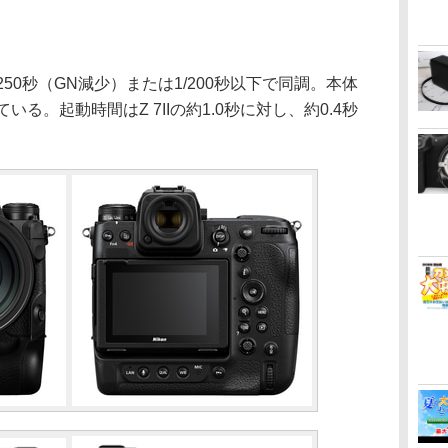
250秒（GN減少）または1/200秒以下で同調。本体
る。起動時間はZ 7IIの約1.0秒に対し、約0.4秒