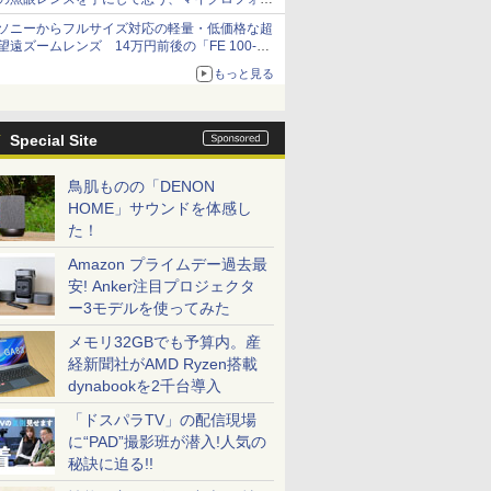
サーズへの期待と可能性
ソニーからフルサイズ対応の軽量・低価格な超
望遠ズームレンズ 14万円前後の「FE 100-
400mm F5.6-8 OSS」
もっと見る
Special Site
鳥肌ものの「DENON
HOME」サウンドを体感し
た！
Amazon プライムデー過去最
安! Anker注目プロジェクタ
ー3モデルを使ってみた
メモリ32GBでも予算内。産
経新聞社がAMD Ryzen搭載
dynabookを2千台導入
「ドスパラTV」の配信現場
に“PAD”撮影班が潜入!人気の
秘訣に迫る!!