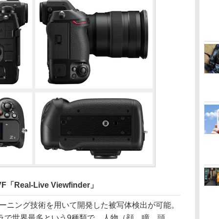
al-Live Viewfinder」
ラーニング技術を用いて開発した被写体検出が可能。
ラで世界最多という9種類で、人物（顔、瞳、頭