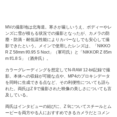
MVの撮影地は北海道。寒さが厳しいうえ、ボディーやレ
ンズに雪が積もる状況での撮影となったが、カメラの防
塵・防滴・耐低温性能によりカバーなしでも安心して撮
影できたという。メインで使用したレンズは、「NIKKO
R Z 58mm f/0.95 S Noct」（軍司氏）と「NIKKOR Z 85m
m f/1.8 S」（酒井氏）。
カラーグレーディングを想定してN-RAW 12-bit記録で撮
影。本体への収録が可能な点や、MP4のプロキシデータ
を同時に生成できる点など、その利便性についても語ら
れた。両氏はZ 9で撮影された映像の美しさについても言
及している。
両氏はインタビューの結びに、Z 9についてスチールとム
ービーを両方やる人におすすめできるカメラだとコメン