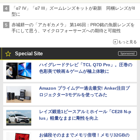
「α7 IV」「α7 III」ズームレンズキットが刷新 同梱レンズがII
型に
赤城耕一の「アカギカメラ」 第146回：PRO銘の魚眼レンズを
手にして思う、マイクロフォーサーズへの期待と可能性
もっと見る
Special Site
ハイグレードテレビ「TCL Q7D Pro」。圧巻の
色彩美で映画＆ゲームが極上体験に
Amazon プライムデー過去最安! Anker注目プ
ロジェクター3モデルを使ってみた
レイズ鍛造1ピースアルミホイール「CE28 N-p
lus」軽量なままに剛性を向上
お値段そのままでメモリ倍増！メモリ32GBの