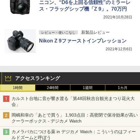
ニコン、“D6を上回る信頼性”のミラーレ
ス・フラッグシップ機「Z 9」。70万円
2021年10月28日
新製品レビュー
レビュー・使いこなし
Nikon Z 9ファーストインプレッション
2021年12月6日
アクセスランキング
1時間
24時間
1週間
1カ月
カルスト台地に音が響き渡る「第48回秋吉台観光まつり花火大
会」
岡嶋和幸の「あとで買う」 1,903点目：高密閉で保冷効果が高い
クーラーボックス - デジカメ Watch
カメラバカにつける薬 in デジカメ Watch：こういうのはフィー
ルドズームと呼ぼう