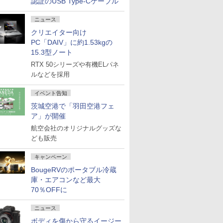
認証のUSB Type-Cケーブル
ニュース
クリエイター向け
PC「DAIV」に約1.53kgの
15.3型ノート
RTX 50シリーズや有機ELパネ
ルなどを採用
イベント告知
茨城空港で「羽田空港フェ
ア」が開催
航空会社のオリジナルグッズな
ども販売
キャンペーン
BougeRVのポータブル冷蔵
庫・エアコンなど最大
70％OFFに
ニュース
ボディを傷から守るイージー