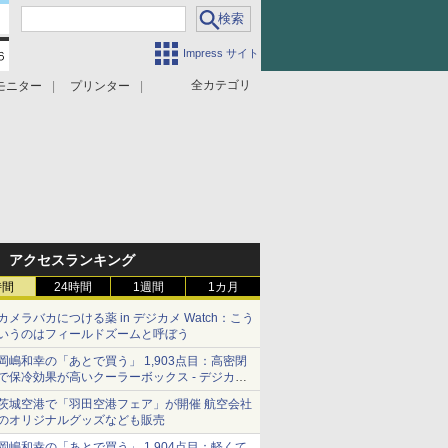
Impress サイト
全カテゴリ
モニター
プリンター
アクセスランキング
時間
24時間
1週間
1カ月
カメラバカにつける薬 in デジカメ Watch：こう
いうのはフィールドズームと呼ぼう
岡嶋和幸の「あとで買う」 1,903点目：高密閉
で保冷効果が高いクーラーボックス - デジカメ
Watch
茨城空港で「羽田空港フェア」が開催 航空会社
のオリジナルグッズなども販売
岡嶋和幸の「あとで買う」 1,904点目：軽くて