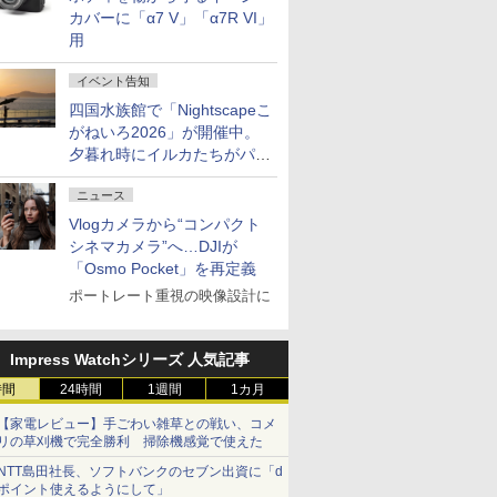
カバーに「α7 V」「α7R VI」
用
イベント告知
四国水族館で「Nightscapeこ
がねいろ2026」が開催中。
夕暮れ時にイルカたちがパフ
ォーマンスを繰り広げる
ニュース
Vlogカメラから“コンパクト
シネマカメラ”へ…DJIが
「Osmo Pocket」を再定義
ポートレート重視の映像設計に
Impress Watchシリーズ 人気記事
時間
24時間
1週間
1カ月
【家電レビュー】手ごわい雑草との戦い、コメ
リの草刈機で完全勝利 掃除機感覚で使えた
NTT島田社長、ソフトバンクのセブン出資に「d
ポイント使えるようにして」