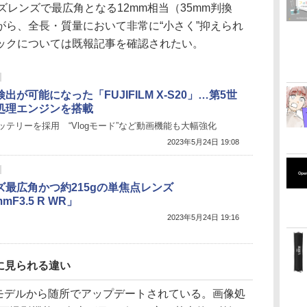
シリーズレンズで最広角となる12mm相当（35mm判換
がら、全長・質量において非常に“小さく”抑えられ
ックについては既報記事を確認されたい。
出が可能になった「FUJIFILM X-S20」…第5世
処理エンジンを搭載
ッテリーを採用 “Vlogモード”など動画機能も大幅強化
2023年5月24日 19:08
ズ最広角かつ約215gの単焦点レンズ
mF3.5 R WR」
2023年5月24日 19:16
に見られる違い
来モデルから随所でアップデートされている。画像処