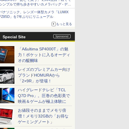
シンプルで持ち歩きやすいカメラバッグ - デジ
カメ Watch
パナソニック、レンズ一体型カメラ「LUMIX
FZ85D」を7年ぶりにリニューアル
もっと見る
Special Site
「A&ultima SP4000T」の魅
力！ポケットに入るオーディ
オの醍醐味
レイズのプレミアムカー向け
ブランドHOMURAから
「2×9R」が登場！
ハイグレードテレビ「TCL
Q7D Pro」。圧巻の色彩美で
映画＆ゲームが極上体験に
お値段そのままでメモリ倍
増！メモリ32GBの「お得な
ゲーミングノート」