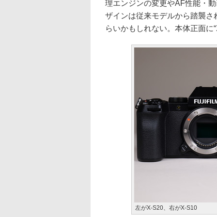
理エンジンの変更やAF性能・
ザインは従来モデルから踏襲され
らいかもしれない。本体正面に“
左がX-S20、右がX-S10