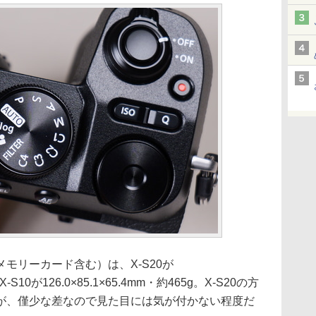
モリーカード含む）は、X-S20が
、X-S10が126.0×85.1×65.4mm・約465g。X-S20の方
るが、僅少な差なので見た目には気が付かない程度だ