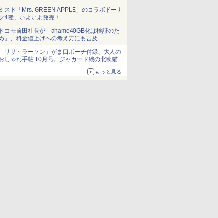
ミスド「Mrs. GREEN APPLE」のコラボドーナ
ツ4種、いよいよ発売！
ドコモ前田社長が「ahamo40GB化は検証のた
め」、料金値上げへの考え方にも言及
「リサ・ラーソン」がま口ポーチ付録、大人の
おしゃれ手帖 10月号。ジャカード織の北欧猫デ
ザイン
もっと見る