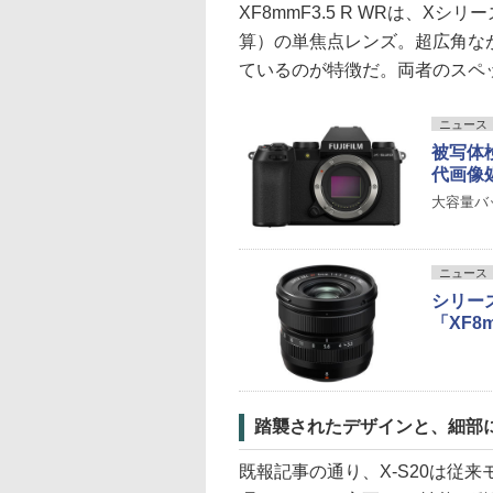
XF8mmF3.5 R WRは、X
算）の単焦点レンズ。超広角な
ているのが特徴だ。両者のスペ
ニュース
被写体検
代画像
大容量バ
ニュース
シリー
「XF8m
踏襲されたデザインと、細部
既報記事の通り、X-S20は従