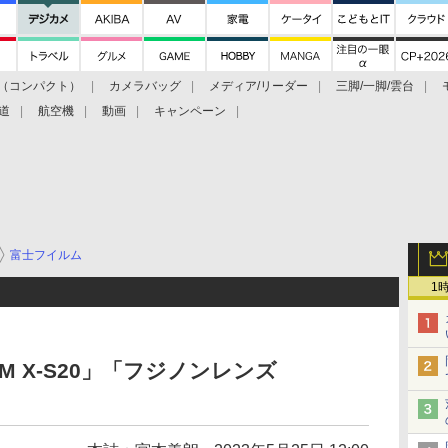
（コンパクト）
カメラバッグ
メディア/リーダー
三脚/一脚/雲台
道
航空機
動画
キャンペーン
富士フイルム
1
LM X-S20」「フジノンレンズ