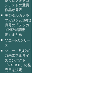
使ったフォトコ
ンテストの受賞
作品が発表
■
デジタルカメラ
マガジン2016年2
月号の「デジカ
メNEWS調査
隊」まとめ
■
ソニーRXシリー
ズ
■
ソニー、約4,240
万画素フルサイ
ズコンパクト
「RX1R II」の発
売日を決定