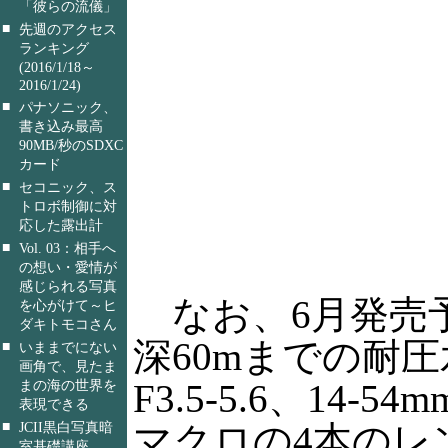
「彼らの流儀」
■
先週のアクセス
ランキング
(2016/1/18～
2016/1/24)
■
パナソニック、
書き込み最高
90MB/秒のSDXC
カード
■
セコニック、ス
トロボ制御に対
応した露出計
■
Vol. 03：相手へ
の想い・愛情が
感じられる写真
なお、6月発売予
を心がけて～ヒ
ダキトモコさん
深60mまでの耐圧水
■
いままでにない
画角で、見たま
F3.5-5.6、14-54m
まの海の世界を
表現できる
■
マクロの4本のレ
JCII黒白写真暗
室基礎講座