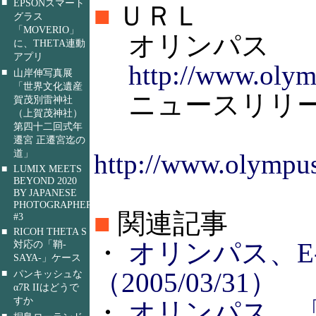
■
EPSONスマート
■
ＵＲＬ
グラス
「MOVERIO」
オリンパス
に、THETA連動
アプリ
http://www.olym
■
山岸伸写真展
「世界文化遺産
ニュースリリ
賀茂別雷神社
（上賀茂神社）
第四十二回式年
遷宮 正遷宮迄の
道」
http://www.olympus
■
LUMIX MEETS
BEYOND 2020
BY JAPANESE
PHOTOGRAPHERS
■
関連記事
#3
■
RICOH THETA S
・
オリンパス、E-
対応の「鞘-
SAYA-」ケース
■
（2005/03/31）
パンキッシュな
α7R IIはどうで
すか
・
オリンパス、「ZUI
■