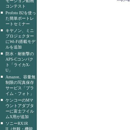
モーション動画
コンテスト
■
Profoto B2を使っ
た簡単ポートレ
ートセミナー
■
キヤノン、ミニ
プロジェクター
にWi-Fi搭載モデ
ルを追加
■
防水・耐衝撃の
APS-Cコンパク
ト「ライカX-
U」
■
Amazon、容量無
制限の写真保存
サービス「プラ
イム・フォト」
■
ケンコーのMマ
ウントアダプタ
ーに富士フイル
ムX用が追加
■
ソニーRX1R
II（外観・機能