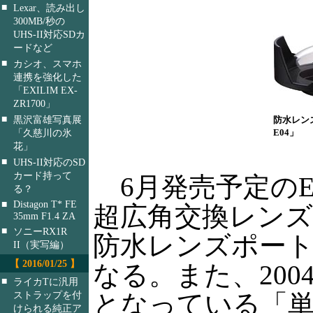
■
Lexar、読み出し
300MB/秒の
UHS-II対応SDカ
ードなど
■
カシオ、スマホ
連携を強化した
「EXILIM EX-
ZR1700」
■
黒沢富雄写真展
防水レンズ
E04」
「久慈川の氷
花」
■
UHS-II対応のSD
カード持って
6月発売予定のE-
る？
■
Distagon T* FE
超広角交換レンズ「E
35mm F1.4 ZA
■
ソニーRX1R
防水レンズポート
II（実写編）
【 2016/01/25 】
なる。また、20
■
ライカTに汎用
となっている「
ストラップを付
けられる純正ア