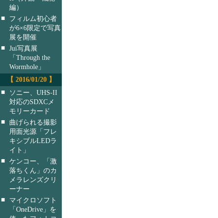
編）
■
フィルム初心者
が6×6限定で写真
展を開催
■
Jui写真展
「Through the
Wormhole」
【 2016/01/20 】
■
ソニー、UHS-II
対応のSDXCメ
モリーカード
■
曲げられる撮影
用面光源「フレ
キシブルLEDラ
イト」
■
ケンコー、「激
落ちくん」のカ
メラレンズクリ
ーナー
■
マイクロソフト
「OneDrive」を