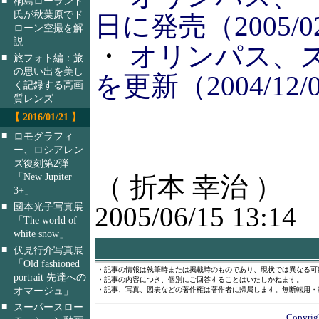
桐島ローランド
氏が秋葉原でド
日に発売（2005/02
ローン空撮を解
説
・
オリンパス、
■
旅フォト編：旅
の思い出を美し
を更新（2004/12/
く記録する高画
質レンズ
【 2016/01/21 】
■
ロモグラフィ
ー、ロシアレン
ズ復刻第2弾
「New Jupiter
（ 折本 幸治 ）
3+」
■
國本光子写真展
2005/06/15 13:14
「The world of
white snow」
■
伏見行介写真展
「Old fashioned
・記事の情報は執筆時または掲載時のものであり、現状では異なる可
portrait 先達への
・記事の内容につき、個別にご回答することはいたしかねます。
オマージュ」
・記事、写真、図表などの著作権は著作者に帰属します。無断転用・
■
スーパースロー
Copyrigh