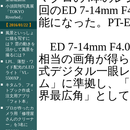
■
回のED 7-14m
小須田翔写真展
「TOKYO
Riverbed」
能になった。PT-E
【 2016/01/22 】
■
風景といっしょ
に猫を写すに
ED 7-14mm F
は？ 雲の動きを
活かして風景を
撮るには？
相当の画角が得
■
LPL、薄型・ワ
イド配光のLED
式デジタル一眼
ライト「VL-
5500XP」
ム」に準拠し、
■
キタムラ、フォ
トブック作成・
界最広角」としてい
注文用アプリ
「フォト本」
■
プロが作ったカ
メラ用「修理屋
さんのクリーナ
ー」を3名に