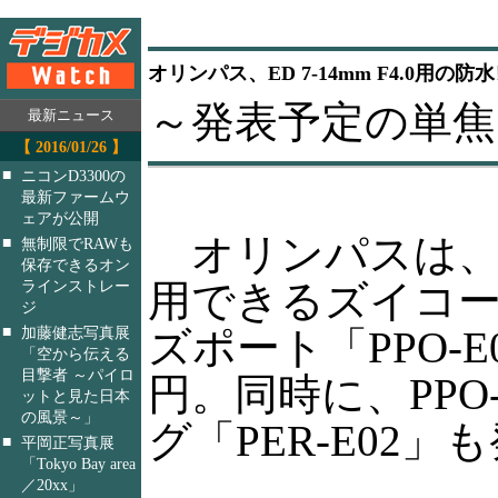
オリンパス、ED 7-14mm F4.0用の
～発表予定の単焦
最新ニュース
【 2016/01/26 】
■
ニコンD3300の
最新ファームウ
ェアが公開
オリンパスは、E-
■
無制限でRAWも
保存できるオン
用できるズイコーデジ
ラインストレー
ジ
■
ズポート「PPO-E
加藤健志写真展
「空から伝える
目撃者 ～パイロ
円。同時に、PPO
ットと見た日本
の風景～」
グ「PER-E02」
■
平岡正写真展
「Tokyo Bay area
／20xx」