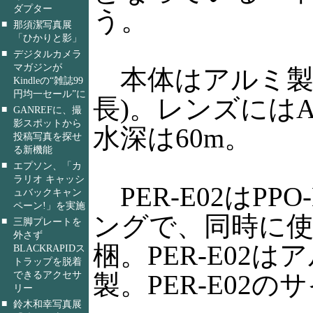
ダプター
う。
■
那須潔写真展
「ひかりと影」
■
デジタルカメラ
マガジンが
本体はアルミ製で、
Kindleの“雑誌99
円均一セール”に
長)。レンズには
■
GANREFに、撮
影スポットから
水深は60m。
投稿写真を探せ
る新機能
■
エプソン、「カ
ラリオ キャッシ
PER-E02はP
ュバックキャン
ペーン!」を実施
ングで、同時に使用
■
三脚プレートを
外さず
梱。PER-E02は
BLACKRAPIDス
トラップを脱着
できるアクセサ
製。PER-E02のサ
リー
■
鈴木和幸写真展