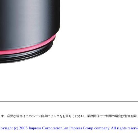
ます。必要な場合はこのページ自身にリンクをお張りください。業務関係でご利用の場合は別途お問
pyright (c) 2005 Impress Corporation, an Impress Group company. All rights reserv