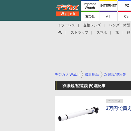
ミラーレス
交換レンズ
レンズ一体型
PC
ストラップ
スマホ
花
鉄
デジカメ Watch
撮影用品
双眼鏡/望遠鏡
双眼鏡/望遠鏡 関連記事
ニュース
3万円で買