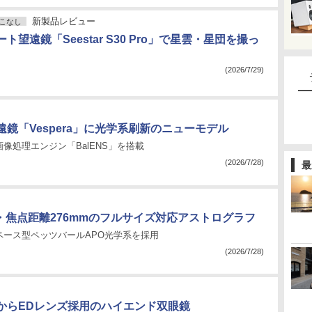
新製品レビュー
こなし
ト望遠鏡「Seestar S30 Pro」で星雲・星団を撮っ
(2026/7/29)
鏡「Vespera」に光学系刷新のニューモデル
像処理エンジン「BalENS」を搭載
(2026/7/28)
最
m・焦点距離276mmのフルサイズ対応アストログラフ
ペース型ペッツバールAPO光学系を採用
(2026/7/28)
からEDレンズ採用のハイエンド双眼鏡