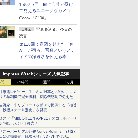
1,902点目：向こう側が透け
て見えるユニークなカメラ
Godox「C100」
写真を巡る、今日の
コラム
読書
第116回：意図を超えた「何
か」が宿る。写真というメデ
ィアの深遠さを伝える本
Impress Watchシリーズ 人気記事
時間
24時間
1週間
1カ月
【家電レビュー】手ごわい雑草との戦い、コメ
リの草刈機で完全勝利 掃除機感覚で使えた
吉野家、牛リブロースを熱々で提供する「極旨
牛鉄板ステーキ定食」を発売
ミスド「Mrs. GREEN APPLE」のコラボドーナ
ツ4種、いよいよ発売！
「スーパーリアル麻雀 Venus Returns」8月27
日に発売決定。脱衣麻雀が3D×VRで復活