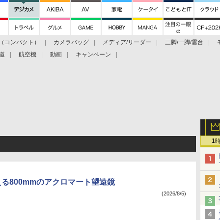
（コンパクト）
カメラバッグ
メディア/リーダー
三脚/一脚/雲台
道
航空機
動画
キャンペーン
1
える800mmのアクロマート望遠鏡
(2026/8/5)