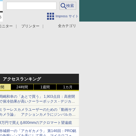
Impress サイト
全カテゴリ
モニター
プリンター
アクセスランキング
時間
24時間
1週間
1カ月
岡嶋和幸の「あとで買う」 1,903点目：高密閉
で保冷効果が高いクーラーボックス - デジカメ
Watch
ミラーレスカメラユーザーのための「動画サブ
カメラ論」 アクションカメラにジンバルカメ
ラ……その実質的な違いは？
3万円で買える800mmのアクロマート望遠鏡
赤城耕一の「アカギカメラ」 第146回：PRO銘
の魚眼レンズを手にして思う、マイクロフォー