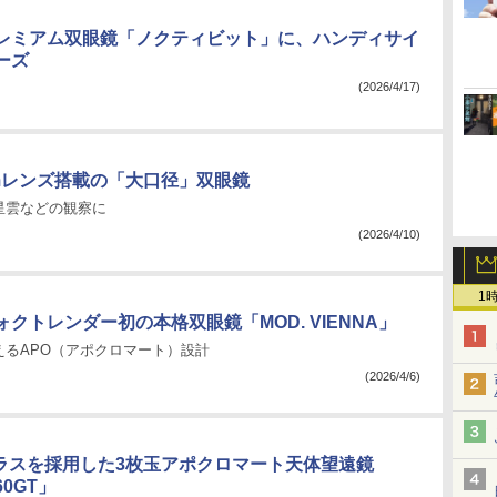
レミアム双眼鏡「ノクティビット」に、ハンディサイ
ーズ
(2026/4/17)
mmレンズ搭載の「大口径」双眼鏡
星雲などの観察に
(2026/4/10)
1
クトレンダー初の本格双眼鏡「MOD. VIENNA」
えるAPO（アポクロマート）設計
(2026/4/6)
ガラスを採用した3枚玉アポクロマート天体望遠鏡
60GT」