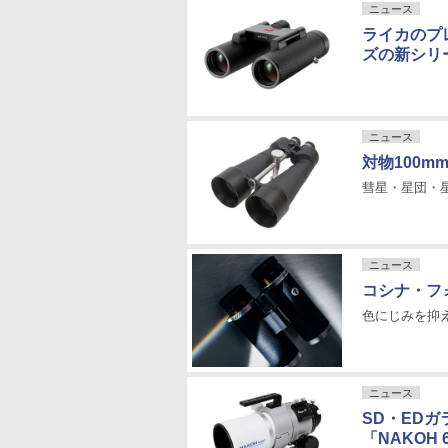
ニュース
ライカのプ
ズの新シリ
ニュース
対物100
彗星・星団・
ニュース
コシナ・フォ
色にじみを抑
ニュース
SD・ED
「NAKOH 