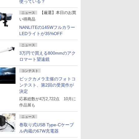
使っている？
【厳選】本日のお買
ニュース
い得商品
NANLITEの145Wフルカラー
LEDライトが35%OFF
ニュース
3万円で買える800mmのアク
ロマート望遠鏡
コンテスト
ビックカメラ主催のフォトコ
ンテスト、第2回の受賞作が
決定
応募総数が4万2,722点 10月に
作品展も
ニュース
巻取り式USB Type-Cケーブ
ル内蔵の67W充電器