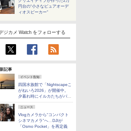
クリエイティブが作った2万
円台の“小さなピュアオーデ
ィオスピーカー”
デジカメ Watch をフォローする
新記事
イベント告知
四国水族館で「Nightscapeこ
がねいろ2026」が開催中。
夕暮れ時にイルカたちがパフ
ォーマンスを繰り広げる
ニュース
Vlogカメラから“コンパクト
シネマカメラ”へ…DJIが
「Osmo Pocket」を再定義