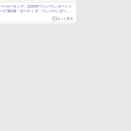
発売から2週間は20%オフになるセールが実施
バーガーキング、2026年“ワンパウンダーシリ
ーズ”第3弾「ダーティ ザ・ワンパウンダー」を
8月7日発売
もっと見る
「特製ガーリックマヨソース」を使用した超大
型チーズバーガー