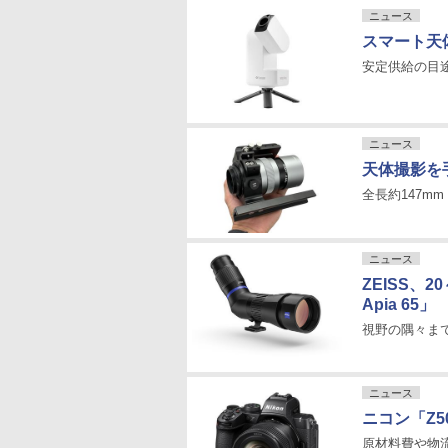
ニュース
スマート天体
安定供給の目途
ニュース
天体撮影を手
全長約147mm
ニュース
ZEISS、
Apia 65」
視野の隅々ま
ニュース
ニコン「Z5
原材料費や物