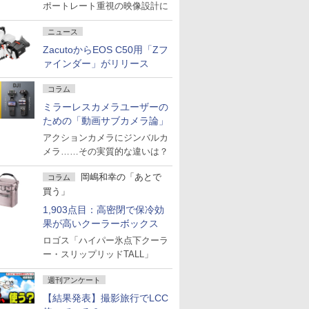
ポートレート重視の映像設計に
ニュース
ZacutoからEOS C50用「Zフ
ァインダー」がリリース
コラム
ミラーレスカメラユーザーの
ための「動画サブカメラ論」
アクションカメラにジンバルカ
メラ……その実質的な違いは？
岡嶋和幸の「あとで
コラム
買う」
1,903点目：高密閉で保冷効
果が高いクーラーボックス
ロゴス「ハイパー氷点下クーラ
ー・スリップリッドTALL」
週刊アンケート
【結果発表】撮影旅行でLCC