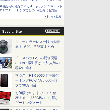
サーズへの期待と可能性
AF撮影が可能なライカM→キヤノンRFマウント
アダプター レンズごとのExif記録にも対応
もっと見る
Special Site
ソニーミラーレス一眼の大特
集！ 見どころ記事まとめ
「ドスパラTV」の配信現場
に“PAD”撮影班が潜入!人気の
秘訣に迫る!!
マウス、RTX 5060 Ti搭載ゲ
ーミングPCが7万5,000円オ
フで30万円台！
お値段そのままでメモリ倍
増！メモリ32GBの「お得な
ゲーミングノート」