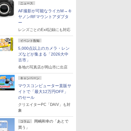
ニュース
AF撮影が可能なライカM→キ
ヤノンRFマウントアダプタ
ー
レンズごとのExif記録にも対応
イベント告知
5,000点以上のカメラ・レン
ズなどが集まる「2026大中
古市」
各地の写真店が岡山市に出店
キャンペーン
マウスコンピューター直販サ
イトで「最大12万円OFF」
のセール
クリエイターPC「DAIV」も対
象
岡嶋和幸の「あとで
コラム
買う」