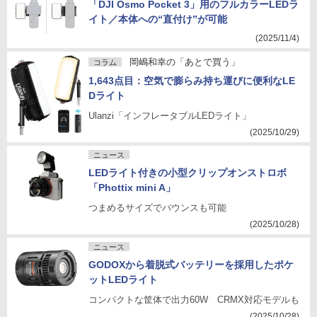
「DJI Osmo Pocket 3」用のフルカラーLEDラ
イト／本体への“直付け”が可能
(2025/11/4)
岡嶋和幸の「あとで買う」
コラム
1,643点目：空気で膨らみ持ち運びに便利なLE
Dライト
Ulanzi「インフレータブルLEDライト」
(2025/10/29)
ニュース
LEDライト付きの小型クリップオンストロボ
「Phottix mini A」
つまめるサイズでバウンスも可能
(2025/10/28)
ニュース
GODOXから着脱式バッテリーを採用したポケ
ットLEDライト
コンパクトな筐体で出力60W CRMX対応モデルも
(2025/10/28)