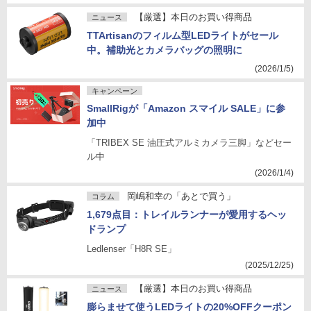
【厳選】本日のお買い得商品
ニュース
TTArtisanのフィルム型LEDライトがセール
中。補助光とカメラバッグの照明に
(2026/1/5)
キャンペーン
SmallRigが「Amazon スマイル SALE」に参
加中
「TRIBEX SE 油圧式アルミカメラ三脚」などセー
ル中
(2026/1/4)
岡嶋和幸の「あとで買う」
コラム
1,679点目：トレイルランナーが愛用するヘッ
ドランプ
Ledlenser「H8R SE」
(2025/12/25)
【厳選】本日のお買い得商品
ニュース
膨らませて使うLEDライトの20%OFFクーポン