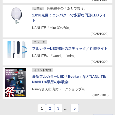
岡嶋和幸の「あとで買う」
コラム
1,636点目：コンパクトで多彩な円形LEDライ
ト
NANLITE「miro 30c/60c」
(2025/10/22)
ニュース
フルカラーLED採用のスティック／丸型ライト
NANLITEの「wand」「miro」
(2025/10/20)
イベント告知
最新フルカラーLED「Evoke」などNANLITE/
NANLUX製品の体験会
Rinatyさん出演のワークショップも
(2025/10/8)
1
2
3
…
5