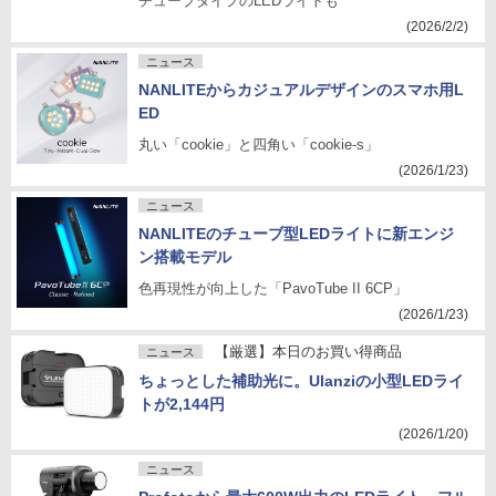
チューブタイプのLEDライトも
(2026/2/2)
ニュース
NANLITEからカジュアルデザインのスマホ用L
ED
丸い「cookie」と四角い「cookie-s」
(2026/1/23)
ニュース
NANLITEのチューブ型LEDライトに新エンジ
ン搭載モデル
色再現性が向上した「PavoTube II 6CP」
(2026/1/23)
【厳選】本日のお買い得商品
ニュース
ちょっとした補助光に。Ulanziの小型LEDライ
トが2,144円
(2026/1/20)
ニュース