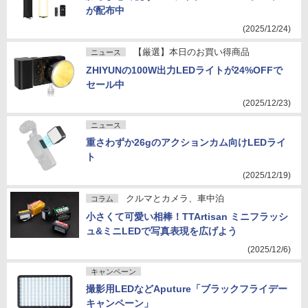
が配布中
(2025/12/24)
【厳選】本日のお買い得商品
ニュース
ZHIYUNの100W出力LEDライトが24%OFFで
セール中
(2025/12/23)
ニュース
重さわずか26gのアクションカム向けLEDライ
ト
(2025/12/19)
クルマとカメラ、車中泊
コラム
小さくて可愛い相棒！TTArtisan ミニフラッシ
ュ&ミニLEDで写真表現を広げよう
(2025/12/6)
キャンペーン
撮影用LEDなどAputure「ブラックフライデー
キャンペーン」