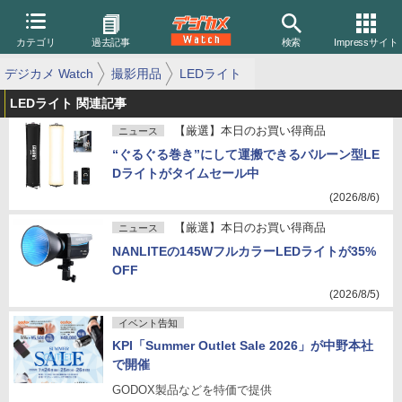
カテゴリ
過去記事
検索
Impressサイト
デジカメ Watch
撮影用品
LEDライト
LEDライト 関連記事
【厳選】本日のお買い得商品
ニュース
“ぐるぐる巻き”にして運搬できるバルーン型LE
Dライトがタイムセール中
(2026/8/6)
【厳選】本日のお買い得商品
ニュース
NANLITEの145WフルカラーLEDライトが35%
OFF
(2026/8/5)
イベント告知
KPI「Summer Outlet Sale 2026」が中野本社
で開催
GODOX製品などを特価で提供