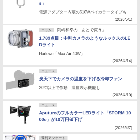
s」
電源アダプター内蔵の610Wバイカラータイプも
(2026/5/1)
岡嶋和幸の「あとで買う」
コラム
1,789点目：中判カメラのようなルックスのLE
Dライト
Harlowe「Max Air 40W」
(2026/4/14)
ニュース
炎天下でカメラの温度を下げる冷却ファン
20℃以上で作動 温度表示機能も
(2026/4/10)
ニュース
AputureのフルカラーLEDライト「STORM 10
00c」が10万円値下げ
(2026/4/7)
週刊アンケート