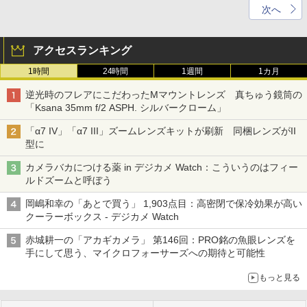
次へ
アクセスランキング
1時間
24時間
1週間
1カ月
逆光時のフレアにこだわったMマウントレンズ 真ちゅう鏡筒の
「Ksana 35mm f/2 ASPH. シルバークローム」
「α7 IV」「α7 III」ズームレンズキットが刷新 同梱レンズがII
型に
カメラバカにつける薬 in デジカメ Watch：こういうのはフィー
ルドズームと呼ぼう
岡嶋和幸の「あとで買う」 1,903点目：高密閉で保冷効果が高い
クーラーボックス - デジカメ Watch
赤城耕一の「アカギカメラ」 第146回：PRO銘の魚眼レンズを
手にして思う、マイクロフォーサーズへの期待と可能性
もっと見る