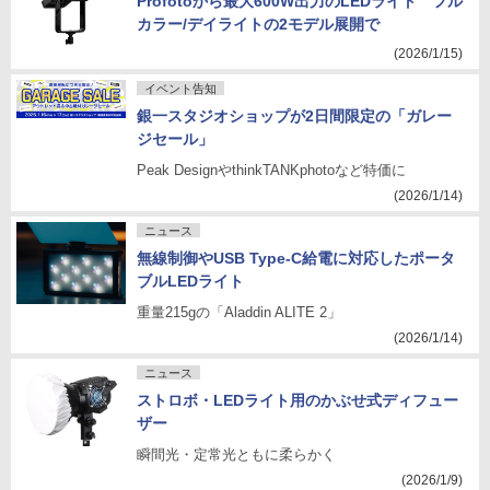
Profotoから最大600W出力のLEDライト フル
カラー/デイライトの2モデル展開で
(2026/1/15)
イベント告知
銀一スタジオショップが2日間限定の「ガレー
ジセール」
Peak DesignやthinkTANKphotoなど特価に
(2026/1/14)
ニュース
無線制御やUSB Type-C給電に対応したポータ
ブルLEDライト
重量215gの「Aladdin ALITE 2」
(2026/1/14)
ニュース
ストロボ・LEDライト用のかぶせ式ディフュー
ザー
瞬間光・定常光ともに柔らかく
(2026/1/9)