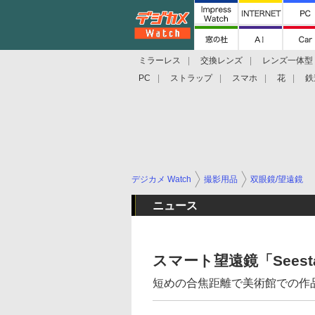
ミラーレス
交換レンズ
レンズ一体型
PC
ストラップ
スマホ
花
鉄
デジカメ Watch
撮影用品
双眼鏡/望遠鏡
ニュース
スマート望遠鏡「Sees
短めの合焦距離で美術館での作