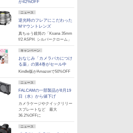
が42%OFF
ニュース
逆光時のフレアにこだわった
Mマウントレンズ
真ちゅう鏡筒の「Ksana 35mm
f/2 ASPH. シルバークローム」
キャンペーン
おなじみ「カメラバカにつけ
る薬」の第4巻がセール中
Kindle版がAmazonで50%OFF
ニュース
FALCAMの一部製品が8月19
日（水）から値下げ
カメラケージやクイックリリー
スプレートなど 最大
36.2%OFFに
ニュース