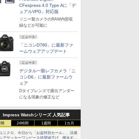
CFexpress 4.0 Type Aに「デ
ュアルVPG」対応版
ソニー製カメラのRAW内部収
録などが可能に
ニュース
「ニコンD780」に最新ファ
ームウェアアップデート
ニュース
デジタル一眼レフカメラ「ニ
コンD6」に最新ファームウ
ェア
Dタイプレンズで露出アンダー
になる現象の修正など
Impress Watchシリーズ 人気記事
時間
24時間
1週間
1カ月
ユニクロ、今日から「お盆特別セール」。涼感
シアサッカーワンピース待望値下げ、撥水ギア