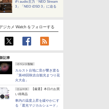
iFi audio主力「NEO Stream
3」「NEO iDSD 3」に迫る
デジカメ Watch をフォローする
新記事
イベント告知
カルスト台地に音が響き渡る
「第48回秋吉台観光まつり花
火大会」
【厳選】本日のお買
ニュース
い得商品
車内の温度上昇を緩やかにす
る「遮光マジカルシェード」