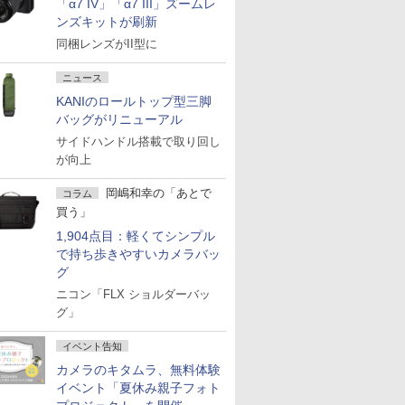
「α7 IV」「α7 III」ズームレ
ンズキットが刷新
同梱レンズがII型に
ニュース
KANIのロールトップ型三脚
バッグがリニューアル
サイドハンドル搭載で取り回し
が向上
岡嶋和幸の「あとで
コラム
買う」
1,904点目：軽くてシンプル
で持ち歩きやすいカメラバッ
グ
ニコン「FLX ショルダーバッ
グ」
イベント告知
カメラのキタムラ、無料体験
イベント「夏休み親子フォト