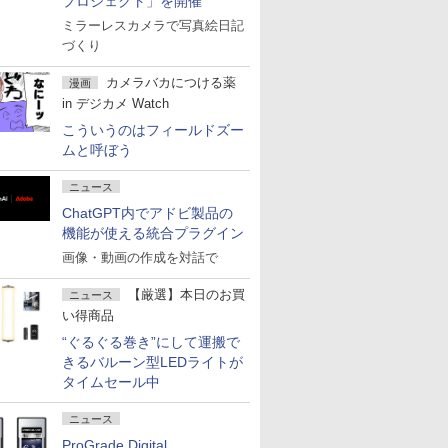
プロジェクト」を開催
ミラーレスカメラで写真絵日記
づくり
カメラバカにつける薬
漫画
in デジカメ Watch
こういうのはフィールドズー
ムと呼ぼう
ニュース
ChatGPT内でアドビ製品の
機能が使える統合プラグイン
画像・動画の作成を対話で
【厳選】本日のお買
ニュース
い得商品
“ぐるぐる巻き”にして運搬で
きるバルーン型LEDライトが
タイムセール中
ニュース
ProGrade Digital、