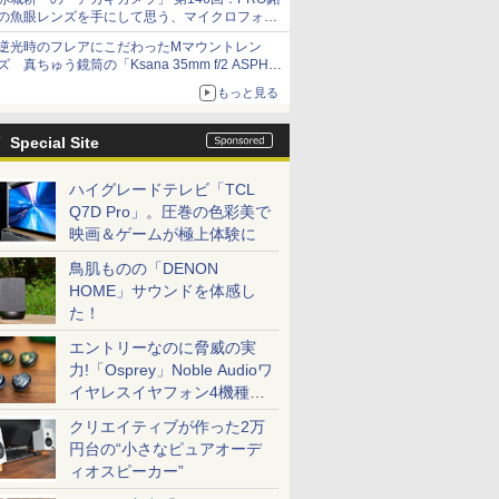
の魚眼レンズを手にして思う、マイクロフォー
サーズへの期待と可能性
逆光時のフレアにこだわったMマウントレン
ズ 真ちゅう鏡筒の「Ksana 35mm f/2 ASPH.
シルバークローム」
もっと見る
Special Site
ハイグレードテレビ「TCL
Q7D Pro」。圧巻の色彩美で
映画＆ゲームが極上体験に
鳥肌ものの「DENON
HOME」サウンドを体感し
た！
エントリーなのに脅威の実
力!「Osprey」Noble Audioワ
イヤレスイヤフォン4機種を
一気に聴く
クリエイティブが作った2万
円台の“小さなピュアオーデ
ィオスピーカー”