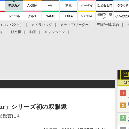
（コンパクト）
カメラバッグ
メディア/リーダー
三脚/一脚/雲台
道
航空機
動画
キャンペーン
1
tar」シリーズ初の双眼鏡
品鑑賞にも