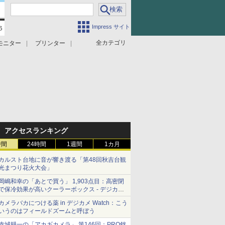
Impress サイト
全カテゴリ
モニター
プリンター
アクセスランキング
時間
24時間
1週間
1カ月
カルスト台地に音が響き渡る「第48回秋吉台観
光まつり花火大会」
岡嶋和幸の「あとで買う」 1,903点目：高密閉
で保冷効果が高いクーラーボックス - デジカメ
Watch
カメラバカにつける薬 in デジカメ Watch：こう
いうのはフィールドズームと呼ぼう
赤城耕一の「アカギカメラ」 第146回：PRO銘