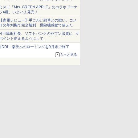
ショーツは1990円に
ミスド「Mrs. GREEN APPLE」のコラボドーナ
ツ4種、いよいよ発売！
【家電レビュー】手ごわい雑草との戦い、コメ
リの草刈機で完全勝利 掃除機感覚で使えた
NTT島田社長、ソフトバンクのセブン出資に「d
ポイント使えるようにして」
KDDI、楽天へのローミングを9月末で終了
もっと見る