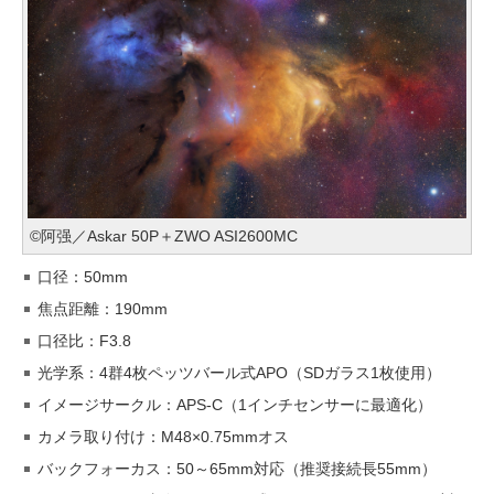
©阿强／Askar 50P＋ZWO ASI2600MC
口径：50mm
焦点距離：190mm
口径比：F3.8
光学系：4群4枚ペッツバール式APO（SDガラス1枚使用）
イメージサークル：APS-C（1インチセンサーに最適化）
カメラ取り付け：M48×0.75mmオス
バックフォーカス：50～65mm対応（推奨接続長55mm）