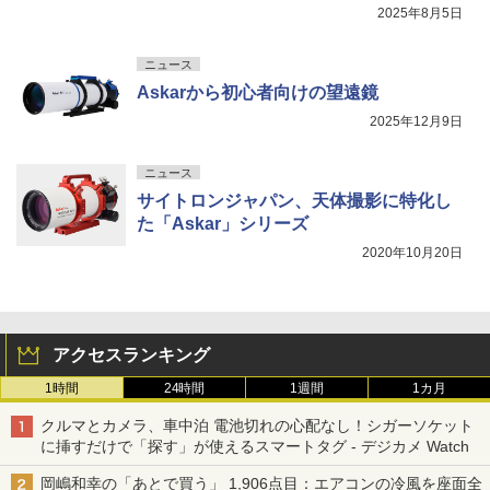
2025年8月5日
ニュース
Askarから初心者向けの望遠鏡
2025年12月9日
ニュース
サイトロンジャパン、天体撮影に特化し
た「Askar」シリーズ
2020年10月20日
アクセスランキング
1時間
24時間
1週間
1カ月
クルマとカメラ、車中泊 電池切れの心配なし！シガーソケット
に挿すだけで「探す」が使えるスマートタグ - デジカメ Watch
岡嶋和幸の「あとで買う」 1,906点目：エアコンの冷風を座面全