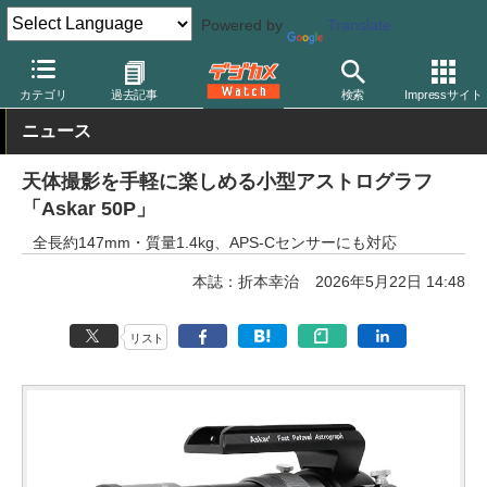
Powered by
Translate
デジカメ Watch
撮影用品
双眼鏡/望遠鏡
カテゴリ
過去記事
検索
Impressサイト
ニュース
天体撮影を手軽に楽しめる小型アストログラフ
「Askar 50P」
全長約147mm・質量1.4kg、APS-Cセンサーにも対応
本誌：折本幸治
2026年5月22日 14:48
リスト