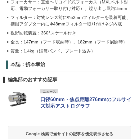
フォーカサー：直進ヘリコイド式フォーカス（MXLベルト対
応、電動フォーカサー取り付け対応）、繰り出し量約15mm
フィルター：対物レンズ前にΦ52mmフィルターを装着可能、
接眼アダプター内にΦ48mmフィルター取り付けネジ内蔵
視野回転装置：360°スケール付き
全長：147mm（フード収納時）、182mm（フード展開時）
質量：1.4kg（鏡筒バンド、プレート込み）
本誌：折本幸治
編集部のおすすめ記事
ニュース
口径60mm・焦点距離276mmのフルサイ
ズ対応アストログラフ
Google 検索で当サイトの記事を優先表示させる