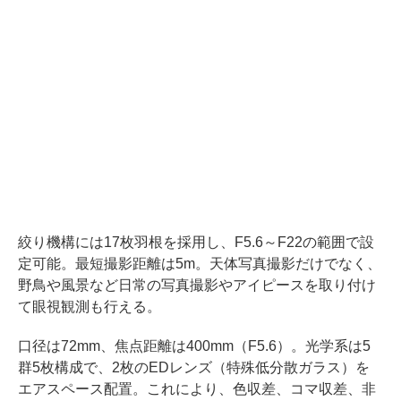
絞り機構には17枚羽根を採用し、F5.6～F22の範囲で設
定可能。最短撮影距離は5m。天体写真撮影だけでなく、
野鳥や風景など日常の写真撮影やアイピースを取り付け
て眼視観測も行える。
口径は72mm、焦点距離は400mm（F5.6）。光学系は5
群5枚構成で、2枚のEDレンズ（特殊低分散ガラス）を
エアスペース配置。これにより、色収差、コマ収差、非