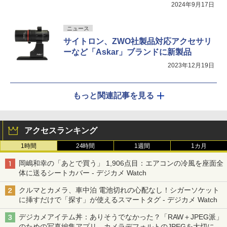
2024年9月17日
ニュース
サイトロン、ZWO社製品対応アクセサリ
ーなど「Askar」ブランドに新製品
2023年12月19日
もっと関連記事を見る
アクセスランキング
1時間
24時間
1週間
1カ月
岡嶋和幸の「あとで買う」 1,906点目：エアコンの冷風を座面全
体に送るシートカバー - デジカメ Watch
クルマとカメラ、車中泊 電池切れの心配なし！シガーソケット
に挿すだけで「探す」が使えるスマートタグ - デジカメ Watch
デジカメアイテム丼：ありそうでなかった？「RAW＋JPEG派」
のための写真編集アプリ カメラデフォルトのJPEGを大切にす