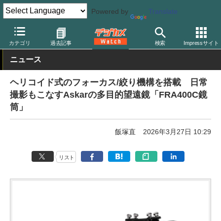
Powered by
Translate
デジカメ Watch
撮影用品
双眼鏡/望遠鏡
カテゴリ
過去記事
検索
Impressサイト
ニュース
ヘリコイド式のフォーカス/絞り機構を搭載 日常
撮影もこなすAskarの多目的望遠鏡「FRA400C鏡
筒」
飯塚直
2026年3月27日 10:29
リスト