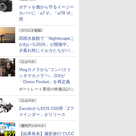
ボディを傷から守るイージー
カバーに「α7 V」「α7R VI」
用
イベント告知
四国水族館で「Nightscapeこ
がねいろ2026」が開催中。
夕暮れ時にイルカたちがパフ
ォーマンスを繰り広げる
ニュース
Vlogカメラから“コンパクト
シネマカメラ”へ…DJIが
「Osmo Pocket」を再定義
ポートレート重視の映像設計に
ニュース
ZacutoからEOS C50用「Zフ
ァインダー」がリリース
週刊アンケート
【結果発表】撮影旅行でLCC