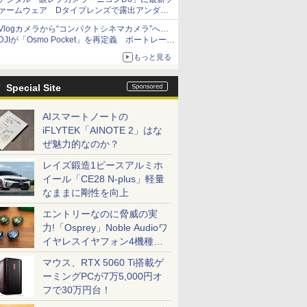
ァームウェア Dタイプレンズで露出アンダー
になる現象の修正など
Vlogカメラから“コンパクトシネマカメラ”へ…
DJIが「Osmo Pocket」を再定義 ポートレート
重視の映像設計に
もっと見る
Special Site
AIスマートノートの
iFLYTEK「AINOTE 2」はな
ぜ魅力的なのか？
レイズ鍛造1ピースアルミホ
イール「CE28 N-plus」軽量
なままに剛性を向上
エントリーなのに脅威の実
力!「Osprey」Noble Audioワ
イヤレスイヤフォン4機種を
一気に聴く
マウス、RTX 5060 Ti搭載ゲ
ーミングPCが7万5,000円オ
フで30万円台！