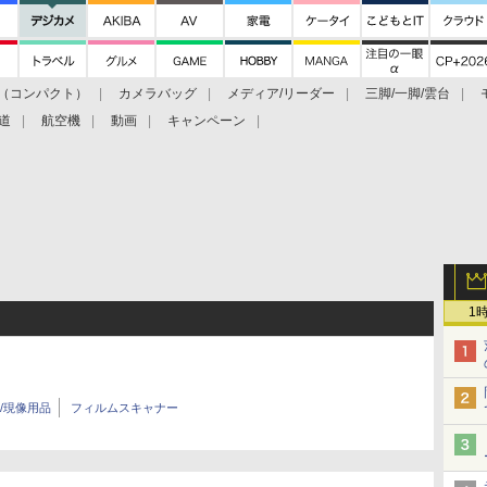
（コンパクト）
カメラバッグ
メディア/リーダー
三脚/一脚/雲台
道
航空機
動画
キャンペーン
1
/現像用品
フィルムスキャナー