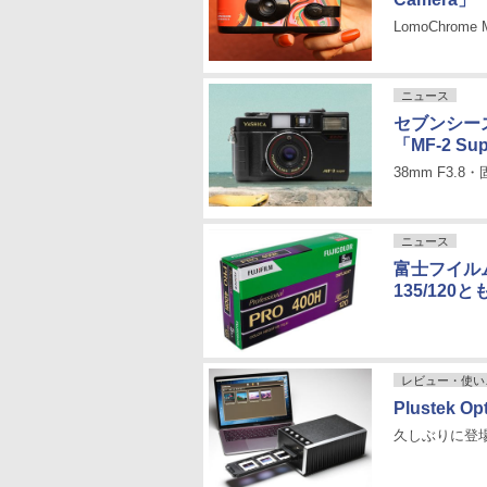
LomoChrome M
ニュース
セブンシー
「MF-2 S
38mm F3
ニュース
富士フイル
135/120と
レビュー・使い
Plustek Opt
久しぶりに登