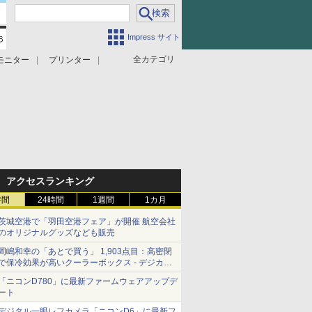
Impress サイト
全カテゴリ
モニター
プリンター
アクセスランキング
時間
24時間
1週間
1カ月
茨城空港で「羽田空港フェア」が開催 航空会社
のオリジナルグッズなども販売
岡嶋和幸の「あとで買う」 1,903点目：高密閉
で保冷効果が高いクーラーボックス - デジカメ
Watch
「ニコンD780」に最新ファームウェアアップデ
ート
デジタル一眼レフカメラ「ニコンD6」に最新フ