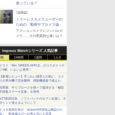
使っている？
コラム
ミラーレスカメラユーザーの
ための「動画サブカメラ論」
アクションカメラにジンバルカ
メラ……その実質的な違いは？
Impress Watchシリーズ 人気記事
時間
24時間
1週間
1カ月
ミスド「Mrs. GREEN APPLE」のコラボドーナ
ツ4種、いよいよ発売！
【家電レビュー】手ごわい雑草との戦い、コメ
リの草刈機で完全勝利 掃除機感覚で使えた
吉野家、牛リブロースを熱々で提供する「極旨
牛鉄板ステーキ定食」を発売
NTT島田社長、ソフトバンクのセブン出資に「d
ポイント使えるようにして」
ドコモ前田社長が「ahamo40GB化は検証のた
め」、料金値上げへの考え方にも言及