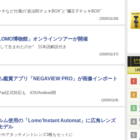
チなど付属の“炭治郎チェキBOX”と“禰豆子チェキBOX”
(2020/11/18)
LOMO博物館」オンラインツアーが開催
かにして生まれたのか" 日本語解説付き
(2020/11/17)
1
鑑賞アプリ「NEGAVIEW PRO」が画像インポート
d正式対応も iOS/Android用
(2020/11/9)
使用の「Lomo’Instant Automat」に広角レンズ
モデル
ンやアタッチメントレンズ3種もセットに