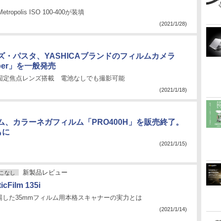
etropolis ISO 100-400が装填
(2021/1/28)
ズ・パスタ、YASHICAブランドのフィルムカメラ
uper」を一般発売
.8・固定焦点レンズ搭載 電池なしでも撮影可能
(2021/1/18)
ム、カラーネガフィルム「PRO400H」を販売終了。
もに
(2021/1/15)
新製品レビュー
こなし
icFilm 135i
場した35mmフィルム用本格スキャナーの実力とは
(2021/1/14)