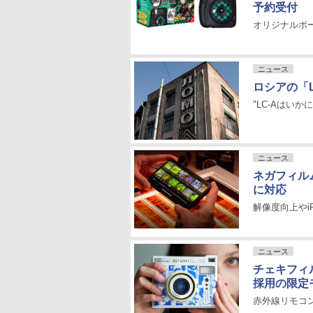
予約受付
オリジナルポー
ニュース
ロシアの「
"LC-Aはい
ニュース
ネガフィルム
に対応
解像度向上やiPa
ニュース
チェキフィルム
採用の限定
赤外線リモコ