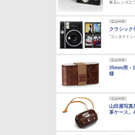
単玉レンズと
ニュース
クラシックなデ
“コンタクトシ
ニュース
35mm用・
様
ニュース
山田屋写真
革ケース。