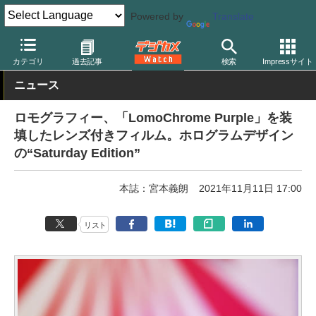
Powered by
Translate
デジカメ Watch
フィルム関連
フィルムカメラ
ロモグラフィー
カテゴリ
過去記事
検索
Impressサイト
ニュース
ロモグラフィー、「LomoChrome Purple」を装
填したレンズ付きフィルム。ホログラムデザイン
の“Saturday Edition”
本誌：宮本義朗
2021年11月11日 17:00
リスト