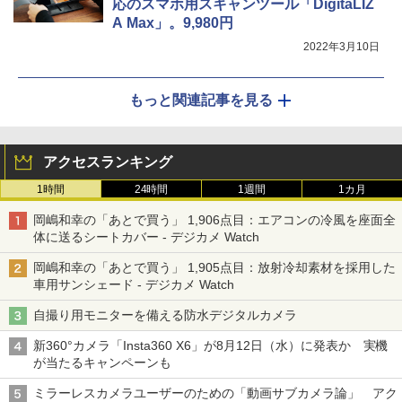
応のスマホ用スキャンツール「DigitaLIZ
A Max」。9,980円
2022年3月10日
もっと関連記事を見る
アクセスランキング
1時間
24時間
1週間
1カ月
岡嶋和幸の「あとで買う」 1,906点目：エアコンの冷風を座面全
体に送るシートカバー - デジカメ Watch
岡嶋和幸の「あとで買う」 1,905点目：放射冷却素材を採用した
車用サンシェード - デジカメ Watch
自撮り用モニターを備える防水デジタルカメラ
新360°カメラ「Insta360 X6」が8月12日（水）に発表か 実機
が当たるキャンペーンも
ミラーレスカメラユーザーのための「動画サブカメラ論」 アク