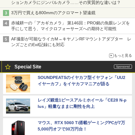
ションカメラにジンバルカメラ……その実質的な違いは？
3万円で買える800mmのアクロマート望遠鏡
赤城耕一の「アカギカメラ」 第146回：PRO銘の魚眼レンズを
手にして思う、マイクロフォーサーズへの期待と可能性
AF撮影が可能なライカM→キヤノンRFマウントアダプター レ
ンズごとのExif記録にも対応
もっと見る
Special Site
SOUNDPEATSのイヤカフ型イヤフォン「UU2
イヤーカフ」をイヤカフマニアが語る
レイズ鍛造1ピースアルミホイール「CE28 N-p
lus」軽量なままに剛性を向上
マウス、RTX 5060 Ti搭載ゲーミングPCが7万
5,000円オフで30万円台！