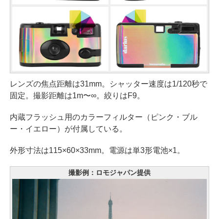
レンズの焦点距離は31mm。シャッター速度は1/120秒で
固定。撮影距離は1m〜∞。絞りはF9。
内蔵フラッシュ用のカラーフィルター（ピンク・ブル
ー・イエロー）が付属している。
外形寸法は115×60×33mm。電源は単3形電池×1。
撮影例：ロモジャパン提供