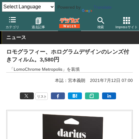
Powered by
Translate
デジカメ Watch
フィルム関連
フィルムカメラ
ロモグラフィー
カテゴリ
過去記事
検索
Impressサイト
ニュース
ロモグラフィー、ホログラムデザインのレンズ付
きフィルム。3,580円
「LomoChrome Metropolis」を装填
本誌：宮本義朗
2021年7月12日 07:00
リスト