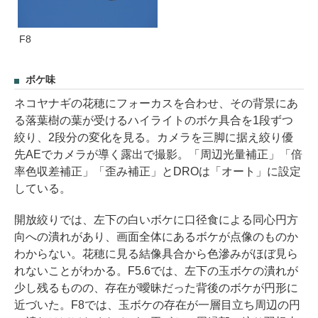
F8
ボケ味
ネコヤナギの花穂にフォーカスを合わせ、その背景にあ
る落葉樹の葉が受けるハイライトのボケ具合を1段ずつ
絞り、2段分の変化を見る。カメラを三脚に据え絞り優
先AEでカメラが導く露出で撮影。「周辺光量補正」「倍
率色収差補正」「歪み補正」とDROは「オート」に設定
している。
開放絞りでは、左下の白いボケに口径食による同心円方
向への潰れがあり、画面全体にあるボケが点像のものか
わからない。花穂に見る結像具合から色滲みがほぼ見ら
れないことがわかる。F5.6では、左下の玉ボケの潰れが
少し残るものの、存在が曖昧だった背後のボケが円形に
近づいた。F8では、玉ボケの存在が一層目立ち周辺の円