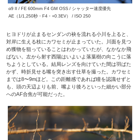
α9 II / FE 600mm F4 GM OSS / シャッター速度優先
AE（1/1,250秒・F4・+0.3EV） / ISO 250
ヒヨドリが止まるセンダンの袂を流れる小川を上ると、
対岸に生える枝にカワセミが止まっていた。川面を見つ
め獲物を狙っていることはわかっていたが、なかなか飛
ばない。左から射す西陽はいよいよ落葉樹の向こうに落
ちようとしている。結局レンズを向けていた間は羽ばた
かず、時折見せる嘴を突き出す仕草を撮った。カワセミ
までは8〜9mほど。この距離感であれば瞳を認識せずと
も、頭の天辺よりも前、嘴より後ろといった細かい部分
へのAF合焦が可能だった。