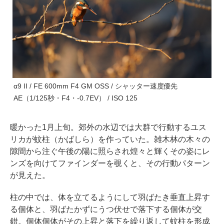
α9 II / FE 600mm F4 GM OSS / シャッター速度優先
AE（1/125秒・F4・-0.7EV） / ISO 125
暖かった1月上旬。郊外の水辺では大群で行動するユス
リカが蚊柱（かばしら）を作っていた。雑木林の木々の
隙間から注ぐ午後の陽に照らされ煌々と輝くその姿にレ
ンズを向けてファインダーを覗くと、その行動パターン
が見えた。
柱の中では、体を立てるようにして羽ばたき垂直上昇す
る個体と、羽ばたかずにうつ伏せで落下する個体が交
錯。個体個体がその上昇と落下を繰り返して蚊柱を形成