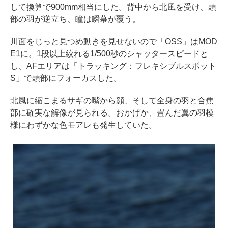
して換算で900mm相当にした。背中から北風を受け、頭
部の羽が逆立ち、瞳は瞬幕が覆う。
川面をじっと見つめ動きを見せないので「OSS」はMOD
E1に。1段以上絞れる1/500秒のシャッタースピードと
し、AFエリアは「トラッキング：フレキシブルスポット
S」で頭部にフォーカスした。
北風に縮こまるサギの嘴から顔、そして全身の羽と合焦
部に確実な解像が見られる。おかげか、畳んだ翼の羽模
様にわずかな色モアレも発生していた。