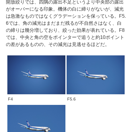
開放絞りでは、四隅の露出不足というより中央部の露出
がオーバーになる印象。機体の白に締りがないが、減光
は急激なものではなくグラデーションを保っている。F5.
6では、角の減光はまだまだ残るが不自然さはなく、白
の締りは幾分増しており、絞った効果が表れている。F8
では、中央と角の空をポインターで追うと約10ポイント
の差があるものの、その減光は見逃せるほどだ。
F4
F5.6