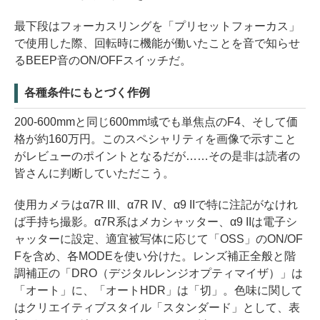
最下段はフォーカスリングを「プリセットフォーカス」
で使用した際、回転時に機能が働いたことを音で知らせ
るBEEP音のON/OFFスイッチだ。
各種条件にもとづく作例
200-600mmと同じ600mm域でも単焦点のF4、そして価
格が約160万円。このスペシャリティを画像で示すこと
がレビューのポイントとなるだが……その是非は読者の
皆さんに判断していただこう。
使用カメラはα7R III、α7R IV、α9 IIで特に注記がなけれ
ば手持ち撮影。α7R系はメカシャッター、α9 IIは電子シ
ャッターに設定、適宜被写体に応じて「OSS」のON/OF
Fを含め、各MODEを使い分けた。レンズ補正全般と階
調補正の「DRO（デジタルレンジオプティマイザ）」は
「オート」に、「オートHDR」は「切」。色味に関して
はクリエイティブスタイル「スタンダード」として、表