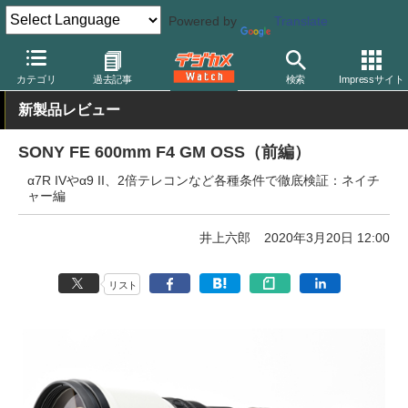
Powered by
Translate
デジカメ Watch
レンズ
交換レンズ
ソニー
カテゴリ
過去記事
検索
Impressサイト
新製品レビュー
SONY FE 600mm F4 GM OSS（前編）
α7R IVやα9 II、2倍テレコンなど各種条件で徹底検証：ネイチ
ャー編
井上六郎
2020年3月20日 12:00
リスト