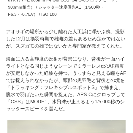
900mm相当） / シャッター速度優先AE（1/500秒・
F6.3・-0.7EV） / ISO 100
アオサギの場所から少し離れた人工浜に浮かぶ鴨。撮影
した12月は換羽時期で雄雌の差もあるため定かではない
が、スズガモの雄ではないかと専門家が教えてくれた。
海面に入る高輝度の反射が背景になり、背後が一面ハイ
ライトとなる同じようなシーンでミラーレスαのAF精度
が安定しなかった経験を持つ。うっすらと見える瞳をAF
では捉えられなかったが、頭部の黒羽毛と背後との境を
「トラッキング：フレキシブルスポットS」で捕まえ、
脱水で羽ばたいた瞬間を捉えた。APS-Cにクロップして
「OSS」はMODE1、水飛沫が止まるよう1/5,000秒のシ
ャッタースピードを選んだ。