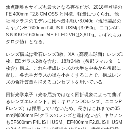
焦点距離もサイズも最大となる存在だが、2018年登場の
FE 400mm F2.8 GM OSS と同様、軽量につくられ、他
社同クラスのモデルに比べ最も軽い3,040g（現行製品の
キヤノンEF600mm F4L IS III USMは3,050g、ニコンAF-
S NIKKOR 600mm f/4E FL ED VRは3,810g。いずれもカ
タログ値）となる。
レンズ構成は蛍石レンズ3枚、XA（高度非球面）レンズ1
枚、EDガラス2枚を含む、18群24枚（後部フィルター1
枚含）構成。これら構成レンズの大半を中央から後部に
配し、各光学ガラスの径を小さくすることで、構成レン
ズの合計質量を抑えるコンセプトを用いている。
回折光学素⼦（光を屈折ではなく回折現象によって曲げ
るレンズエレメント。例：キヤノンDOレンズ、ニコンP
Fレンズ）は採用していないため、長さはこれまでの35
mm判600mm F4クラスのレンズと違わないが、キヤノン
もEF600mm F4L IS III USM、EF400mm F2.8L IS III USM