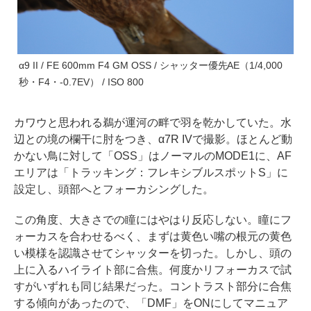
α9 II / FE 600mm F4 GM OSS / シャッター優先AE（1/4,000
秒・F4・-0.7EV） / ISO 800
カワウと思われる鵜が運河の畔で羽を乾かしていた。水
辺との境の欄干に肘をつき、α7R IVで撮影。ほとんど動
かない鳥に対して「OSS」はノーマルのMODE1に、AF
エリアは「トラッキング：フレキシブルスポットS」に
設定し、頭部へとフォーカシングした。
この角度、大きさでの瞳にはやはり反応しない。瞳にフ
ォーカスを合わせるべく、まずは黄色い嘴の根元の黄色
い模様を認識させてシャッターを切った。しかし、頭の
上に入るハイライト部に合焦。何度かリフォーカスで試
すがいずれも同じ結果だった。コントラスト部分に合焦
する傾向があったので、「DMF」をONにしてマニュア