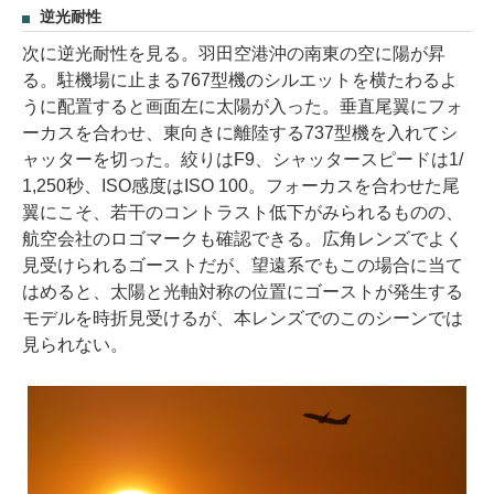
逆光耐性
次に逆光耐性を見る。羽田空港沖の南東の空に陽が昇
る。駐機場に止まる767型機のシルエットを横たわるよ
うに配置すると画面左に太陽が入った。垂直尾翼にフォ
ーカスを合わせ、東向きに離陸する737型機を入れてシ
ャッターを切った。絞りはF9、シャッタースピードは1/
1,250秒、ISO感度はISO 100。フォーカスを合わせた尾
翼にこそ、若干のコントラスト低下がみられるものの、
航空会社のロゴマークも確認できる。広角レンズでよく
見受けられるゴーストだが、望遠系でもこの場合に当て
はめると、太陽と光軸対称の位置にゴーストが発生する
モデルを時折見受けるが、本レンズでのこのシーンでは
見られない。