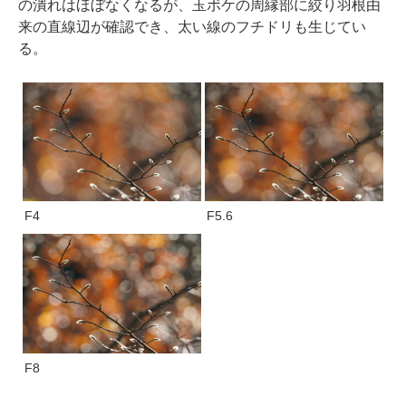
の潰れはほぼなくなるが、玉ボケの周縁部に絞り羽根由
来の直線辺が確認でき、太い線のフチドリも生じてい
る。
F4
F5.6
F8