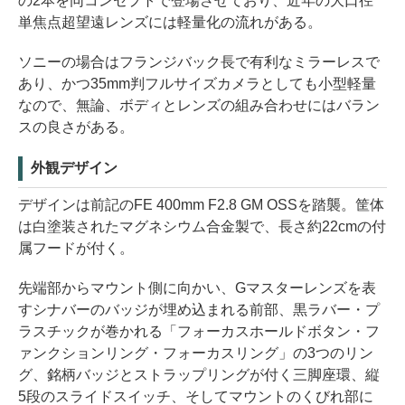
の2本を同コンセプトで登場させており、近年の大口径
単焦点超望遠レンズには軽量化の流れがある。
ソニーの場合はフランジバック長で有利なミラーレスで
あり、かつ35mm判フルサイズカメラとしても小型軽量
なので、無論、ボディとレンズの組み合わせにはバラン
スの良さがある。
外観デザイン
デザインは前記のFE 400mm F2.8 GM OSSを踏襲。筐体
は白塗装されたマグネシウム合金製で、長さ約22cmの付
属フードが付く。
先端部からマウント側に向かい、Gマスターレンズを表
すシナバーのバッジが埋め込まれる前部、黒ラバー・プ
ラスチックが巻かれる「フォーカスホールドボタン・フ
ァンクションリング・フォーカスリング」の3つのリン
グ、銘柄バッジとストラップリングが付く三脚座環、縦
5段のスライドスイッチ、そしてマウントのくびれ部に