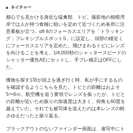
ネイチャー
都心でも見かける身近な猛禽類、トビ。撮影地の相模湾
岸では人が持つ食糧に狙いを定めて近づくため各所に注
意看板が立つ。α9 IIのフォーカスエリアを「トラッキン
グ：フレキシブルスポットS」に設定し、頭部の瞳近く
にフォーカスエリアを定めた。飛びまわるトビにレンズ
を向けることを考え、1/4,000秒のシャッタースピードの
シャッター優先AEにセットし、手ブレ補正はOFFにし
た。
獲物を探す1羽が頭上を過ぎ行く時、私が手にするもの
を確認するようこちらを見た。トビとの距離はおよそ
5〜6ｍ。航空機を追う要領でレンズを振ったが、トビと
の距離が近いため振りの加速度は大きく、仰角も60度を
越えていた。それでも被写体を追えたのは本レンズの軽
さゆえだったと振り返る。
ブラックアウトのないファインダー画面は、連写中にト