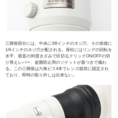
三脚座部分には、中央に3/8インチのネジ穴、その前後に
1/4インチのネジ穴が配される。座柱にはリングの回転を
水平、垂直の90度きざみで区切るクリックON/OFFの切
り替えレバー、盗難防止用のソケットが蓋つきで備わ
る。この三脚座は六角ビス4本でレンズ鏡筒に固定され
ており、即時の取り外しは出来ない。