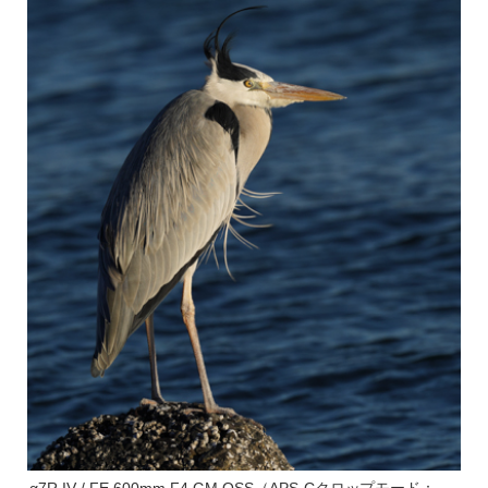
α7R IV / FE 600mm F4 GM OSS（APS-Cクロップモード：