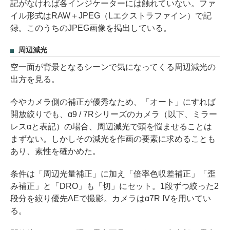
記がなければ各インジケーターには触れていない。ファ
イル形式はRAW＋JPEG（Lエクストラファイン）で記
録。このうちのJPEG画像を掲出している。
周辺減光
空一面が背景となるシーンで気になってくる周辺減光の
出方を見る。
今やカメラ側の補正が優秀なため、「オート」にすれば
開放絞りでも、α9 / 7Rシリーズのカメラ（以下、ミラー
レスαと表記）の場合、周辺減光で頭を悩ませることは
まずない。しかしその減光を作画の要素に求めることも
あり、素性を確かめた。
条件は「周辺光量補正」に加え「倍率色収差補正」「歪
み補正」と「DRO」も「切」にセット。1段ずつ絞った2
段分を絞り優先AEで撮影。カメラはα7R IVを用いてい
る。