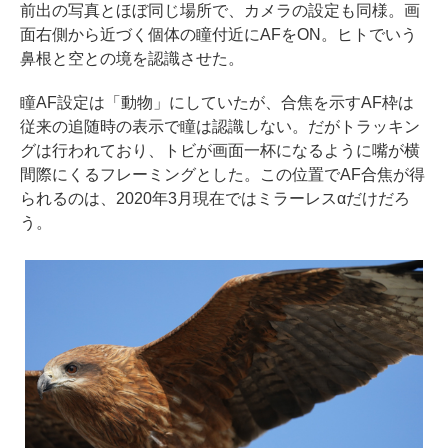
前出の写真とほぼ同じ場所で、カメラの設定も同様。画
面右側から近づく個体の瞳付近にAFをON。ヒトでいう
鼻根と空との境を認識させた。
瞳AF設定は「動物」にしていたが、合焦を示すAF枠は
従来の追随時の表示で瞳は認識しない。だがトラッキン
グは行われており、トビが画面一杯になるように嘴が横
間際にくるフレーミングとした。この位置でAF合焦が得
られるのは、2020年3月現在ではミラーレスαだけだろ
う。