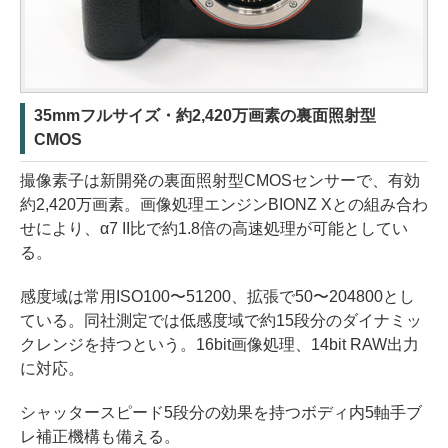
35mmフルサイズ・約2,420万画素の裏面照射型
CMOS
撮像素子は新開発の裏面照射型CMOSセンサーで、有効
約2,420万画素。画像処理エンジンBIONZ Xとの組み合わ
せにより、α7 II比で約1.8倍の高速処理が可能としてい
る。
感度域は常用ISO100〜51200、拡張で50〜204800とし
ている。同社測定では低感度域で約15段分のダイナミッ
クレンジを持つという。16bit画像処理、14bit RAW出力
に対応。
シャッタースピード5段分の効果を持つボディ内5軸手ブ
レ補正機構も備える。