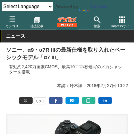
Powered by
Translate
デジカメ Watch
カメラ
ミラーレスカメラ
ソニー
カテゴリ
過去記事
検索
Impressサイト
ニュース
ソニー、α9・α7R IIIの最新仕様を取り入れたベー
シックモデル「α7 III」
有効約2,420万画素CMOS、最高10コマ/秒連写のメカシャッ
ターを搭載
本誌：鈴木誠
2018年2月27日 10:22
リスト