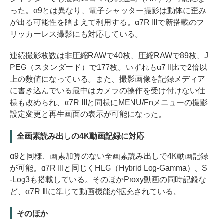
った。α9とは異なり、電子シャッター撮影は動体に歪み
が出る可能性を踏まえて利用する。α7R IIIで新搭載のフ
リッカーレス撮影にも対応している。
連続撮影枚数は非圧縮RAWで40枚、圧縮RAWで89枚、J
PEG（スタンダード）で177枚。いずれもα7 II比で2倍以
上の数値になっている。また、撮影画像を記録メディア
に書き込んでいる最中はカメラの操作を受け付けない仕
様も改められ、α7R IIIと同様にMENU/Fnメニューの撮影
設定変更と再生画面の表示が可能になった。
全画素読み出しの4K動画記録に対応
α9と同様、画素加算のない全画素読み出しで4K動画記録
が可能。α7R IIIと同じくHLG（Hybrid Log-Gamma）、S
-Log3も搭載している。そのほかProxy動画の同時記録な
ど、α7R IIIに準じて動画機能が拡充されている。
そのほか