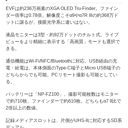
EVFは約236万画素のXGA OLED Tru-Finder。ファイン
ダー倍率は0.78倍。解像度こそα9やα7R IIIの約368万ド
ットに譲るが、接眼光学系に違いはない。
液晶モニターは3型・約92万ドットのチルト式。ライブ
ビューをより精細に表示する「高画質」モードも選択で
きる。
通信機能はWi-Fi/NFC/Bluetoothに対応。USB経由の充
電・給電は、本体側面のType-C端子とMicro USB端子の
どちらからでも可能。PCリモート撮影も可能としてい
る。
バッテリーは「NP-FZ100」。撮影可能枚数はモニター
で約710枚、ファインダーで約610枚。どちらもα7 II比で
2倍以上の数値。
記録メディアスロットは、片側がUHS-IIに対応するSD系
デュアル。