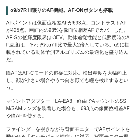
α9/α7R III譲りのAF機能。AF-ONボタンも搭載
AFポイントは像面位相差AFが693点、コントラストAF
が425点。画面内の93%を像面位相差AFでカバーした。
AF-Sの低輝度限界は-3EV。動体追従性能と低照度時のA
F速度は、それぞれα7 II比で最大2倍としている。α9に搭
載されている動体予測アルゴリズムの最適化を盛り込ん
だ。
瞳AFはAF-Cモードの追従に対応。検出精度を大幅向上
し、顔が小さい場合やうつ向き顔でも瞳を検出するとい
う。
マウントアダプター「LA-EA3」経由でAマウントのSS
M/SAMレンズを装着した場合も、693点の像面位相差AF
や瞳AFを使える。
ファインダーを覗きながら背面モニターでAFポイントを
動かせる「タッチパッド機能」に対応。背面モニター撮