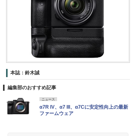
本誌：鈴木誠
編集部のおすすめ記事
ニュース
α7R IV、α7 III、α7Cに安定性向上の最新
ファームウェア