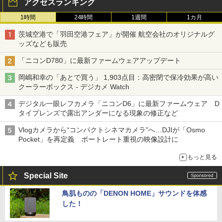
アクセスランキング
1時間
24時間
1週間
1カ月
茨城空港で「羽田空港フェア」が開催 航空会社のオリジナルグ
ッズなども販売
「ニコンD780」に最新ファームウェアアップデート
岡嶋和幸の「あとで買う」 1,903点目：高密閉で保冷効果が高い
クーラーボックス - デジカメ Watch
デジタル一眼レフカメラ「ニコンD6」に最新ファームウェア D
タイプレンズで露出アンダーになる現象の修正など
Vlogカメラから“コンパクトシネマカメラ”へ…DJIが「Osmo
Pocket」を再定義 ポートレート重視の映像設計に
もっと見る
Special Site
鳥肌ものの「DENON HOME」サウンドを体感
した！