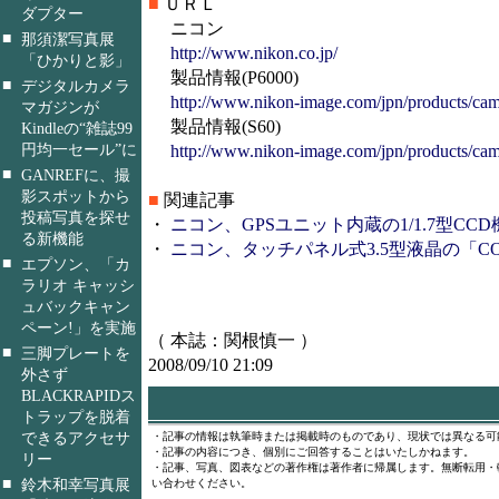
■
ＵＲＬ
ダプター
ニコン
■
那須潔写真展
http://www.nikon.co.jp/
「ひかりと影」
製品情報(P6000)
■
デジタルカメラ
http://www.nikon-image.com/jpn/products/cam
マガジンが
製品情報(S60)
Kindleの“雑誌99
円均一セール”に
http://www.nikon-image.com/jpn/products/cam
■
GANREFに、撮
影スポットから
■
関連記事
投稿写真を探せ
・
ニコン、GPSユニット内蔵の1/1.7型CCD機「CO
る新機能
・
ニコン、タッチパネル式3.5型液晶の「COOLPI
■
エプソン、「カ
ラリオ キャッシ
ュバックキャン
ペーン!」を実施
（ 本誌：関根慎一 ）
■
三脚プレートを
2008/09/10 21:09
外さず
BLACKRAPIDス
トラップを脱着
できるアクセサ
・記事の情報は執筆時または掲載時のものであり、現状では異なる可
・記事の内容につき、個別にご回答することはいたしかねます。
リー
・記事、写真、図表などの著作権は著作者に帰属します。無断転用・
■
鈴木和幸写真展
い合わせください。