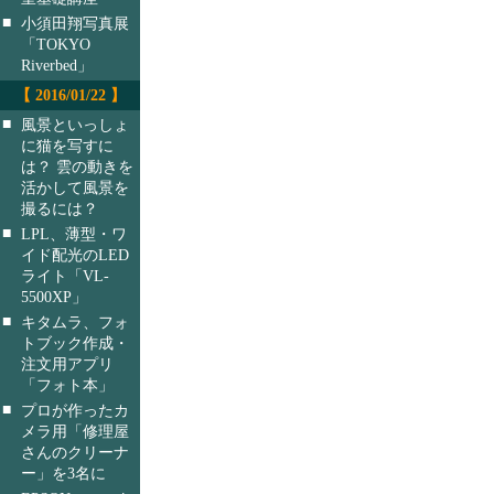
■
小須田翔写真展
「TOKYO
Riverbed」
【 2016/01/22 】
■
風景といっしょ
に猫を写すに
は？ 雲の動きを
活かして風景を
撮るには？
■
LPL、薄型・ワ
イド配光のLED
ライト「VL-
5500XP」
■
キタムラ、フォ
トブック作成・
注文用アプリ
「フォト本」
■
プロが作ったカ
メラ用「修理屋
さんのクリーナ
ー」を3名に