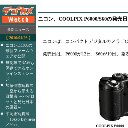
ニコン、COOLPIX P6000/S60の発売
最新ニュース
【 2016/01/26 】
ニコンは、コンパクトデジタルカメラ「COOLP
■
ニコンD3300の
最新ファームウ
発売日は、P6000が12日、S60が19日
ェアが公開
■
無制限でRAWも
保存できるオン
ラインストレー
ジ
■
加藤健志写真展
「空から伝える
目撃者 ～パイロ
ットと見た日本
の風景～」
■
平岡正写真展
「Tokyo Bay area
／20xx」
COOLPIX P6000