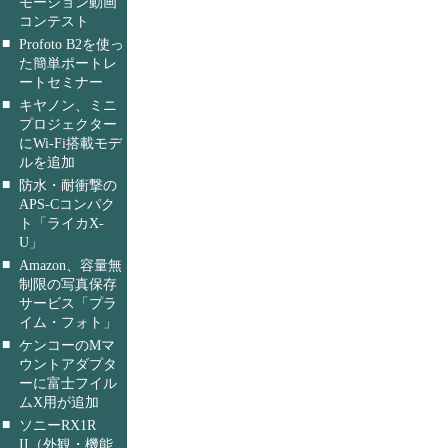
モーション動画
コンテスト
■
Profoto B2を使っ
た簡単ポートレ
ートセミナー
■
キヤノン、ミニ
プロジェクター
にWi-Fi搭載モデ
ルを追加
■
防水・耐衝撃の
APS-Cコンパク
ト「ライカX-
U」
■
Amazon、容量無
制限の写真保存
サービス「プラ
イム・フォト」
■
ケンコーのMマ
ウントアダプタ
ーに富士フイル
ムX用が追加
■
ソニーRX1R
II（外観・機能