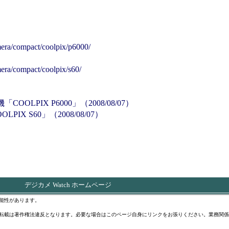
era/compact/coolpix/p6000/
era/compact/coolpix/s60/
OLPIX P6000」（2008/08/07）
X S60」（2008/08/07）
デジカメ Watch ホームページ
能性があります。
転載は著作権法違反となります。必要な場合はこのページ自身にリンクをお張りください。業務関係