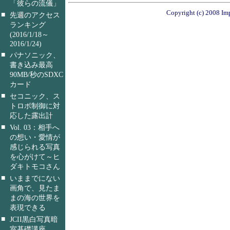
「彼らの流儀」
Copyright (c) 2008 Imp
■
先週のアクセス
ランキング
(2016/1/18～
2016/1/24)
■
パナソニック、
書き込み最高
90MB/秒のSDXC
カード
■
セコニック、ス
トロボ制御に対
応した露出計
■
Vol. 03：相手へ
の想い・愛情が
感じられる写真
を心がけて～ヒ
ダキトモコさん
■
いままでにない
画角で、見たま
まの海の世界を
表現できる
■
JCII黒白写真暗
室基礎講座