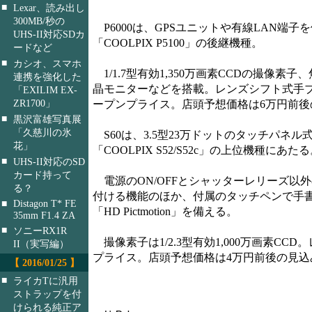
■
Lexar、読み出し
300MB/秒の
P6000は、GPSユニットや有線LAN端子
UHS-II対応SDカ
「COOLPIX P5100」の後継機種。
ードなど
■
カシオ、スマホ
1/1.7型有効1,350万画素CCDの撮像素子
連携を強化した
晶モニターなどを搭載。レンズシフト式手
「EXILIM EX-
ZR1700」
ープンプライス。店頭予想価格は6万円前後
■
黒沢富雄写真展
「久慈川の氷
S60は、3.5型23万ドットのタッチパ
花」
「COOLPIX S52/S52c」の上位機種にあた
■
UHS-II対応のSD
カード持って
電源のON/OFFとシャッターレリーズ以
る？
付ける機能のほか、付属のタッチペンで手
■
Distagon T* FE
「HD Pictmotion」を備える。
35mm F1.4 ZA
■
ソニーRX1R
撮像素子は1/2.3型有効1,000万画素CC
II（実写編）
プライス。店頭予想価格は4万円前後の見込
【 2016/01/25 】
■
ライカTに汎用
ストラップを付
けられる純正ア