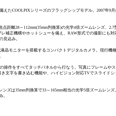
を備えたCOOLPIXシリーズのフラッグシップモデル。2007年9
、焦点距離28～112mm(35mm判換算)の光学4倍ズームレンズ、2.
ブレ補正機構やホットシューを備え、RAW形式での撮影にも対
の見込み。
ネル式液晶モニターを搭載するコンパクトデジタルカメラ。現行機
る。
外の操作をすべてタッチパネルから行なう。写真にフレームや
書き文字を書き込む機能や、ハイビジョン対応TVでスライドシ
D。レンズは35mm判換算で33～165mm相当の光学5倍ズームレ
み。