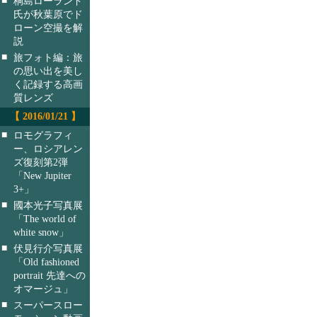
桐島ローランド
氏が秋葉原でド
ローン空撮を解
説
■
旅フォト編：旅
の思い出を美し
く記録する高画
質レンズ
【 2016/01/21 】
■
ロモグラフィ
ー、ロシアレン
ズ復刻第2弾
「New Jupiter
3+」
■
國本光子写真展
「The world of
white snow」
■
伏見行介写真展
「Old fashioned
portrait 先達への
オマージュ」
■
スーパースロー