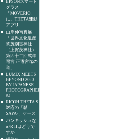
■
EPSONスマート
グラス
「MOVERIO」
に、THETA連動
アプリ
■
山岸伸写真展
「世界文化遺産
賀茂別雷神社
（上賀茂神社）
第四十二回式年
遷宮 正遷宮迄の
道」
■
LUMIX MEETS
BEYOND 2020
BY JAPANESE
PHOTOGRAPHERS
#3
■
RICOH THETA S
対応の「鞘-
SAYA-」ケース
■
パンキッシュな
α7R IIはどうで
すか
■