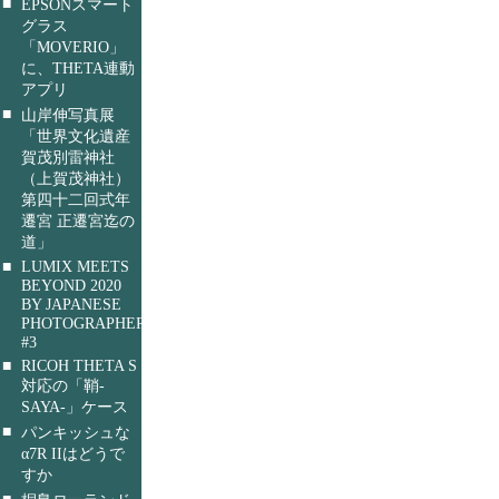
■
EPSONスマート
グラス
「MOVERIO」
に、THETA連動
アプリ
■
山岸伸写真展
「世界文化遺産
賀茂別雷神社
（上賀茂神社）
第四十二回式年
遷宮 正遷宮迄の
道」
■
LUMIX MEETS
BEYOND 2020
BY JAPANESE
PHOTOGRAPHERS
#3
■
RICOH THETA S
対応の「鞘-
SAYA-」ケース
■
パンキッシュな
α7R IIはどうで
すか
■