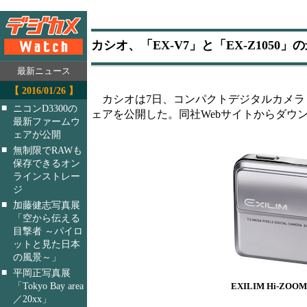
カシオ、「EX-V7」と「EX-Z1050
最新ニュース
【 2016/01/26 】
カシオは7日、コンパクトデジタルカメラ「EXILI
■
ニコンD3300の
ェアを公開した。同社Webサイトからダウンロード
最新ファームウ
ェアが公開
■
無制限でRAWも
保存できるオン
ラインストレー
ジ
■
加藤健志写真展
「空から伝える
目撃者 ～パイロ
ットと見た日本
の風景～」
■
平岡正写真展
「Tokyo Bay area
EXILIM Hi-ZOOM
／20xx」