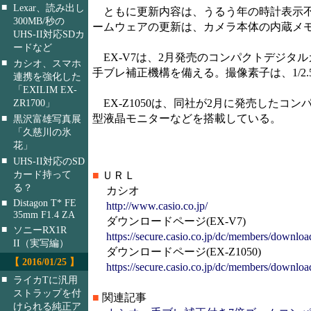
■
Lexar、読み出し
ともに更新内容は、うるう年の時計表示不具合
300MB/秒の
ームウェアの更新は、カメラ本体の内蔵メ
UHS-II対応SDカ
ードなど
EX-V7は、2月発売のコンパクトデジタルカ
■
カシオ、スマホ
手ブレ補正機構を備える。撮像素子は、1/2.5
連携を強化した
「EXILIM EX-
EX-Z1050は、同社が2月に発売したコンパク
ZR1700」
型液晶モニターなどを搭載している。
■
黒沢富雄写真展
「久慈川の氷
花」
■
UHS-II対応のSD
カード持って
■
ＵＲＬ
る？
カシオ
■
Distagon T* FE
http://www.casio.co.jp/
35mm F1.4 ZA
ダウンロードページ(EX-V7)
■
ソニーRX1R
https://secure.casio.co.jp/dc/members/downlo
II（実写編）
ダウンロードページ(EX-Z1050)
【 2016/01/25 】
https://secure.casio.co.jp/dc/members/downlo
■
ライカTに汎用
ストラップを付
■
関連記事
けられる純正ア