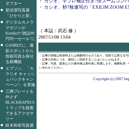
・
カシオ、手ブレ補正付き7倍ズームコンパクト「EXI
ダプター
・
カシオ、秒7枚連写の「EXILIM ZOOM EX-Z
■
那須潔写真展
「ひかりと影」
■
デジタルカメラ
マガジンが
（ 本誌：武石 修 ）
Kindleの“雑誌99
2007/11/08 13:04
円均一セール”に
■
GANREFに、撮
影スポットから
・記事の情報は執筆時または掲載時のものであり、現状では異なる可
投稿写真を探せ
・記事の内容につき、個別にご回答することはいたしかねます。
る新機能
・記事、写真、図表などの著作権は著作者に帰属します。無断転用・
■
い合わせください。
エプソン、「カ
ラリオ キャッシ
Copyright (c) 2007 Imp
ュバックキャン
ペーン!」を実施
■
三脚プレートを
外さず
BLACKRAPIDス
トラップを脱着
できるアクセサ
リー
■
鈴木和幸写真展