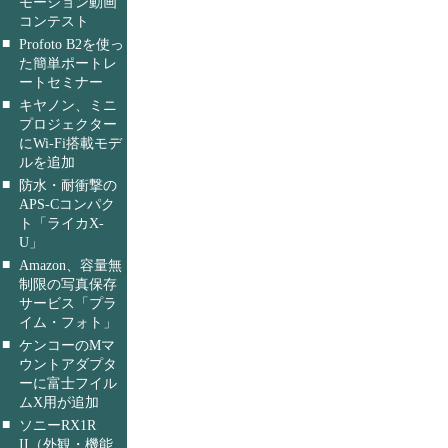
モーション動画
コンテスト
■
Profoto B2を使っ
た簡単ポートレ
ートセミナー
■
キヤノン、ミニ
プロジェクター
にWi-Fi搭載モデ
ルを追加
■
防水・耐衝撃の
APS-Cコンパク
ト「ライカX-
U」
■
Amazon、容量無
制限の写真保存
サービス「プラ
イム・フォト」
■
ケンコーのMマ
ウントアダプタ
ーに富士フイル
ムX用が追加
■
ソニーRX1R
II（外観・機能