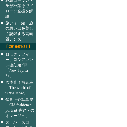
桐島ローランド
氏が秋葉原でド
ローン空撮を解
説
■
旅フォト編：旅
の思い出を美し
く記録する高画
質レンズ
【 2016/01/21 】
■
ロモグラフィ
ー、ロシアレン
ズ復刻第2弾
「New Jupiter
3+」
■
國本光子写真展
「The world of
white snow」
■
伏見行介写真展
「Old fashioned
portrait 先達への
オマージュ」
■
スーパースロー