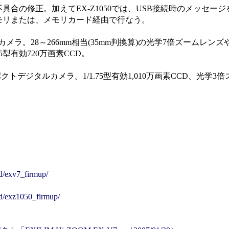
の修正。加えてEX-Z1050では、USB接続時のメッセー
モリまたは、メモリカード経由で行なう。
メラ。28～266mm相当(35mm判換算)の光学7倍ズームレンズ
型有効720万画素CCD。
トデジタルカメラ。1/1.75型有効1,010万画素CCD、光学3倍
ad/exv7_firmup/
ad/exz1050_firmup/