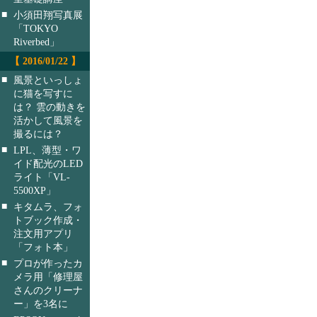
■
小須田翔写真展
「TOKYO
Riverbed」
【 2016/01/22 】
■
風景といっしょ
に猫を写すに
は？ 雲の動きを
活かして風景を
撮るには？
■
LPL、薄型・ワ
イド配光のLED
ライト「VL-
5500XP」
■
キタムラ、フォ
トブック作成・
注文用アプリ
「フォト本」
■
プロが作ったカ
メラ用「修理屋
さんのクリーナ
ー」を3名に