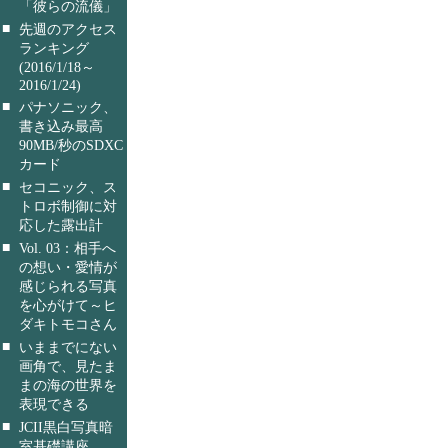
「彼らの流儀」
■
先週のアクセス
ランキング
(2016/1/18～
2016/1/24)
■
パナソニック、
書き込み最高
90MB/秒のSDXC
カード
■
セコニック、ス
トロボ制御に対
応した露出計
■
Vol. 03：相手へ
の想い・愛情が
感じられる写真
を心がけて～ヒ
ダキトモコさん
■
いままでにない
画角で、見たま
まの海の世界を
表現できる
■
JCII黒白写真暗
室基礎講座