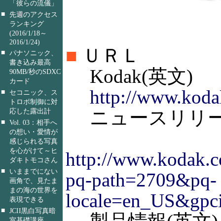
「彼らの流儀」
■
先週のアクセス
ランキング
(2016/1/18～
2016/1/24)
■
ＵＲＬ
■
パナソニック、
書き込み最高
Kodak(英文)
90MB/秒のSDXC
カード
http://www.koda
■
セコニック、ス
トロボ制御に対
ニュースリリース
応した露出計
■
Vol. 03：相手へ
の想い・愛情が
感じられる写真
を心がけて～ヒ
http://www.kodak.c
ダキトモコさん
■
いままでにない
pq-path=2709&pq-
画角で、見たま
まの海の世界を
locale=en_US&gpc
表現できる
■
JCII黒白写真暗
室基礎講座