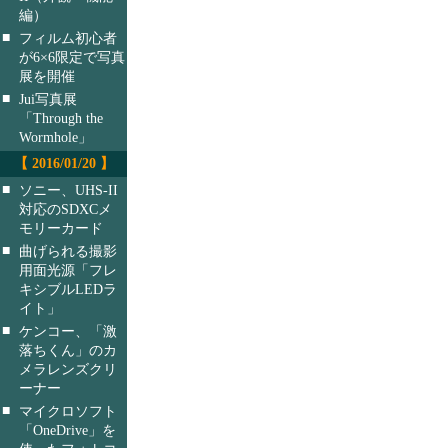
編）
■
フィルム初心者
が6×6限定で写真
展を開催
■
Jui写真展
「Through the
Wormhole」
【 2016/01/20 】
■
ソニー、UHS-II
対応のSDXCメ
モリーカード
■
曲げられる撮影
用面光源「フレ
キシブルLEDラ
イト」
■
ケンコー、「激
落ちくん」のカ
メラレンズクリ
ーナー
■
マイクロソフト
「OneDrive」を