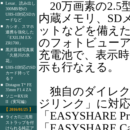
20万画素の2.5
■
Lexar、読み出し
300MB/秒の
内蔵メモリ、SD
UHS-II対応SDカ
ードなど
■
ットなどを備え
カシオ、スマホ
連携を強化した
「EXILIM EX-
のフォトビュー
ZR1700」
■
黒沢富雄写真展
充電池で、表示時
「久慈川の氷
花」
示も行なえる。
■
UHS-II対応のSD
カード持って
る？
■
Distagon T* FE
独自のダイレク
35mm F1.4 ZA
■
ソニーRX1R
ジリンク」に対
II（実写編）
【 2016/01/25 】
「EASYSHARE Prin
■
ライカTに汎用
ストラップを付
「EASYSHARE Cam
けられる純正ア