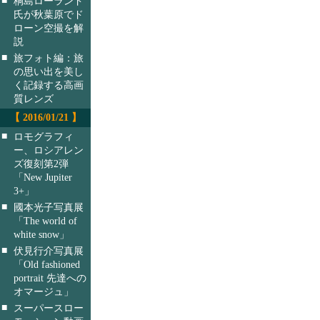
桐島ローランド
氏が秋葉原でド
ローン空撮を解
説
■
旅フォト編：旅
の思い出を美し
く記録する高画
質レンズ
【 2016/01/21 】
■
ロモグラフィ
ー、ロシアレン
ズ復刻第2弾
「New Jupiter
3+」
■
國本光子写真展
「The world of
white snow」
■
伏見行介写真展
「Old fashioned
portrait 先達への
オマージュ」
■
スーパースロー