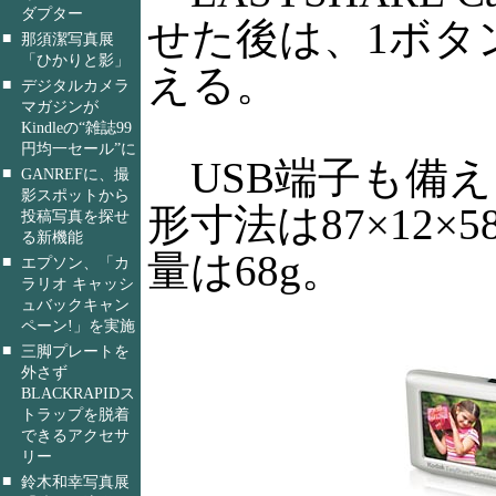
ダプター
せた後は、1ボタ
■
那須潔写真展
「ひかりと影」
える。
■
デジタルカメラ
マガジンが
Kindleの“雑誌99
円均一セール”に
USB端子も備え
■
GANREFに、撮
影スポットから
形寸法は87×12×
投稿写真を探せ
る新機能
量は68g。
■
エプソン、「カ
ラリオ キャッシ
ュバックキャン
ペーン!」を実施
■
三脚プレートを
外さず
BLACKRAPIDス
トラップを脱着
できるアクセサ
リー
■
鈴木和幸写真展