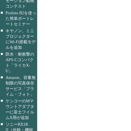
モーション動画
コンテスト
■
Profoto B2を使っ
た簡単ポートレ
ートセミナー
■
キヤノン、ミニ
プロジェクター
にWi-Fi搭載モデ
ルを追加
■
防水・耐衝撃の
APS-Cコンパク
ト「ライカX-
U」
■
Amazon、容量無
制限の写真保存
サービス「プラ
イム・フォト」
■
ケンコーのMマ
ウントアダプタ
ーに富士フイル
ムX用が追加
■
ソニーRX1R
II（外観・機能