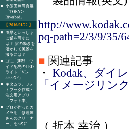
製品情報(英文)
■
小須田翔写真展
「TOKYO
Riverbed」
http://www.kodak.c
【 2016/01/22 】
■
風景といっしょ
pq-path=2/3/9/35/
に猫を写すに
は？ 雲の動きを
活かして風景を
撮るには？
■
関連記事
■
LPL、薄型・ワ
イド配光のLED
・
Kodak、ダ
ライト「VL-
5500XP」
「イメージリンク」を
■
キタムラ、フォ
トブック作成・
注文用アプリ
「フォト本」
■
プロが作ったカ
メラ用「修理屋
さんのクリーナ
（ 折本 幸治 ）
ー」を3名に