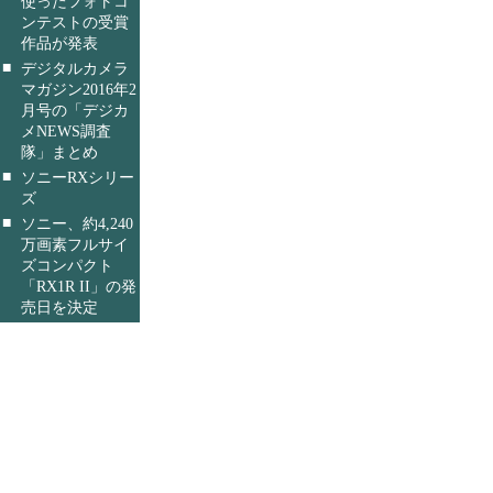
使ったフォトコ
ンテストの受賞
作品が発表
■
デジタルカメラ
マガジン2016年2
月号の「デジカ
メNEWS調査
隊」まとめ
■
ソニーRXシリー
ズ
■
ソニー、約4,240
万画素フルサイ
ズコンパクト
「RX1R II」の発
売日を決定