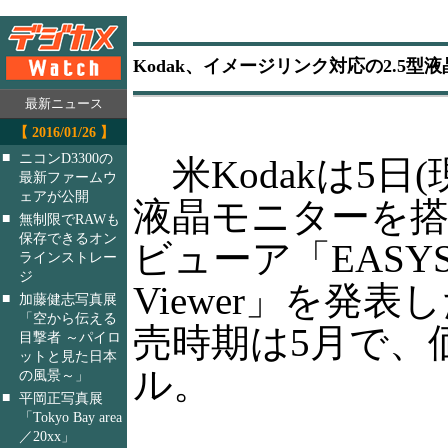
Kodak、イメージリンク対応の2.5
最新ニュース
【 2016/01/26 】
■
ニコンD3300の
米Kodakは5日(
最新ファームウ
ェアが公開
液晶モニターを
■
無制限でRAWも
保存できるオン
ビューア「EASYSHA
ラインストレー
ジ
Viewer」を発
■
加藤健志写真展
「空から伝える
売時期は5月で、価格
目撃者 ～パイロ
ットと見た日本
ル。
の風景～」
■
平岡正写真展
「Tokyo Bay area
／20xx」