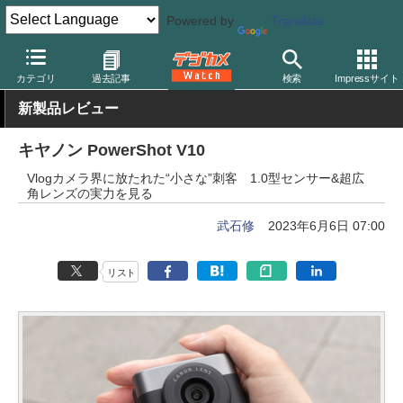
Powered by
Translate
デジカメ Watch
カメラ
レンズ一体型（コンパクト）カメラ
キ
カテゴリ
過去記事
検索
Impressサイト
新製品レビュー
キヤノン PowerShot V10
Vlogカメラ界に放たれた“小さな”刺客 1.0型センサー&超広
角レンズの実力を見る
武石修
2023年6月6日 07:00
リスト