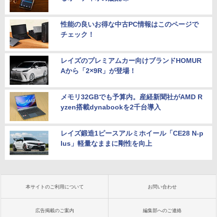
性能の良いお得な中古PC情報はこのページで
チェック！
レイズのプレミアムカー向けブランドHOMUR
Aから「2×9R」が登場！
メモリ32GBでも予算内。産経新聞社がAMD R
yzen搭載dynabookを2千台導入
レイズ鍛造1ピースアルミホイール「CE28 N-p
lus」軽量なままに剛性を向上
本サイトのご利用について
お問い合わせ
広告掲載のご案内
編集部へのご連絡