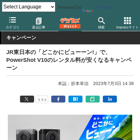
Powered by
Translate
デジカメ Watch
カメラ
レンズ一体型（コンパクト）カメラ
キ
カテゴリ
過去記事
検索
Impressサイト
キャンペーン
JR東日本の「どこかにビューーン!」で、
PowerShot V10のレンタル料が安くなるキャンペ
ーン
本誌：折本幸治
2023年7月3日 14:38
リスト