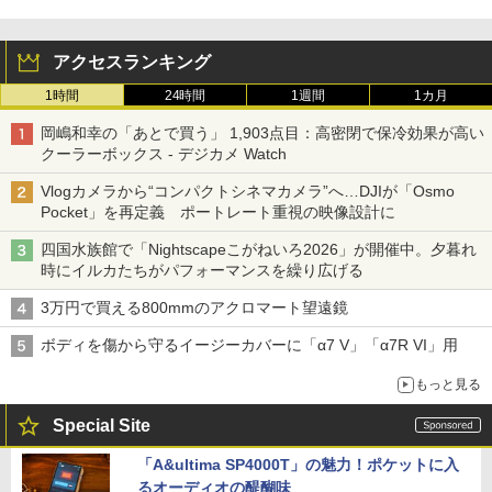
アクセスランキング
1時間
24時間
1週間
1カ月
岡嶋和幸の「あとで買う」 1,903点目：高密閉で保冷効果が高い
クーラーボックス - デジカメ Watch
Vlogカメラから“コンパクトシネマカメラ”へ…DJIが「Osmo
Pocket」を再定義 ポートレート重視の映像設計に
四国水族館で「Nightscapeこがねいろ2026」が開催中。夕暮れ
時にイルカたちがパフォーマンスを繰り広げる
3万円で買える800mmのアクロマート望遠鏡
ボディを傷から守るイージーカバーに「α7 V」「α7R VI」用
もっと見る
Special Site
「A&ultima SP4000T」の魅力！ポケットに入
るオーディオの醍醐味