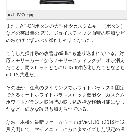
α7R IVの上面
また、AF-ONボタンの大型化やカスタムキー（ボタン）
などの突出量の増加、ジョイスティック面積の増加など
のおかげでずいぶん操作しやすくなった。
こうした操作系の改善はα9 IIにも盛り込まれている。対
応メモリーカードからメモリースティックデュオが消え
たこと、両スロットともにUHS-II対応化したことなども
α9 IIと共通だ。
そのほか、任意のタイミングでホワイトバランスを固定
できるオートホワイトバランスロック機能や、カスタム
ホワイトバランス取得時の取り込み枠が移動可能になっ
たなど、細かな改良も加えられている。
なお、本機の最新ファームウェアはVer.1.10（2019年12
月公開）で、マイメニューにカスタマイズした設定の保