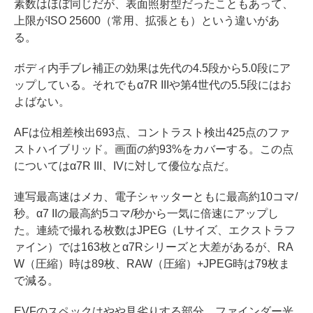
素数はほぼ同じだが、表面照射型だったこともあって、
上限がISO 25600（常用、拡張とも）という違いがあ
る。
ボディ内手ブレ補正の効果は先代の4.5段から5.0段にア
ップしている。それでもα7R IIIや第4世代の5.5段にはお
よばない。
AFは位相差検出693点、コントラスト検出425点のファ
ストハイブリッド。画面の約93%をカバーする。この点
についてはα7R III、IVに対して優位な点だ。
連写最高速はメカ、電子シャッターともに最高約10コマ/
秒。α7 IIの最高約5コマ/秒から一気に倍速にアップし
た。連続で撮れる枚数はJPEG（Lサイズ、エクストラフ
ァイン）では163枚とα7Rシリーズと大差があるが、RA
W（圧縮）時は89枚、RAW（圧縮）+JPEG時は79枚ま
で減る。
EVFのスペックはやや見劣りする部分。ファインダー光