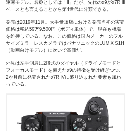
連写モデル。名称としては「II」だが、先代のα9がα7R III
ベースとも言えることから第4世代に分類できる。
発売は2019年11月。大手量販店における発売当初の実売
価格は税込59万9,500円（ボディ単体）で、現在も相場
を維持している。なお、この価格は国内メーカーのフル
サイズミラーレスカメラではパナソニックのLUMIX S1H
（動画向けモデル）に次いで高価だ。
外見は左手側肩に2段式のダイヤル（ドライブモードと
フォーカスモード）を備えたα9の特徴を受け継ぎつつ、
2か月前に発売されたα7R IVに盛り込まれた要素も加わ
っている。