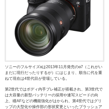
ソニーのフルサイズαは2013年11月発売のα7（これがい
まだに現行だったりするが）にはじまり、順当に代を重
ねて現在は4世代目が登場している。
第2世代ではボディ内手ブレ補正が搭載され、第3世代で
は大容量の新型バッテリーの採用や連写スピードの向
上、瞳AFなどの機能強化がはかられ、第4世代ではグリ
ップの大型化や操作部の形状変更といったブラッシュア