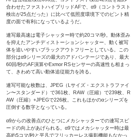
合わせたファストハイブリッドAFで、α9（コントラスト
検出が25点だった）に比べて低照度環境下でのピント精
度の面で有利になっているようだ。
連写最高速は電子シャッター時で約20コマ/秒。動体歪み
を抑えたアンチディストーションシャッター、動く被写
体を追いやすいブラックアウトフリーとしている。この
部分はα9シリーズの最大のアドバンテージであり、最大
60回/秒のAF演算やExmor RSセンサーの高速性も相まっ
て、きわめて高い動体追従能力を誇る。
連写可能な枚数は、JPEG（Lサイズ・エクストラファイ
ン〜スタンダード）で361枚、RAW（圧縮）で239枚、R
AW（圧縮）+JPEGで226枚。これもほかのαシリーズを
圧倒する数字となっている。
α9からの改善点のひとつにメカシャッターでの連写スピ
ードの向上があげられる。α9ではメカシャッター時は最
高約5コマ/秒と平凡でフリッカーレス撮影機能もなかっ