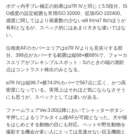
ボディ内手ブレ補正の効果はα7R IVと同じく5.5段分。IS
O感度の設定範囲も常用ISO 32000、拡張ISO 102400。
感度に関してはより画素数の少ないα9 IIやα7 IIIのほうが
有利となるが、スペック的にはあまり大きな違いではな
い。
位相差AFのカバーエリアはα7R IVよりも見劣りする部
分。399点がカバーする範囲は縦68×横68%で、フォーカ
スエリアがフレキシブルスポット：Sのときの端の測距
点はコントラスト検出のみとなる。
α7R IVは縦99.7×横74.0%カバーで567点に広く、かつ高
密度になっている。実用上はそれほど気にならなさそう
にも思うが、スペックとしては違いがある。
ファームウェアVer.3.00以降においてシャッターボタン
半押しによるリアルタイム瞳AFが可能となった。犬や猫
をはじめとする動物の目にも対応。ペットや野生動物を
撮影する機会が多い人にとっては見逃せない目玉機能と