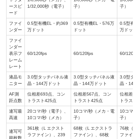
ースピ
1/32,000秒（電子）
子）
子）
ード
ファイ
0.5型有機EL・約369
0.5型有機EL・576万
0.5型有機
ンダー
万ドット
ドット
万ドット
ファイ
ンダー
表示フ
60/120fps
60/120fps
60/120fp
レーム
レート
液晶モ
3.0型タッチパネル液
3.0型タッチパネル液
3.0型タ
ニター
晶・144万ドット
晶・144万ドット
晶・144
AF測
位相差693点、コン
位相差567点、コン
位相差39
距点数
トラスト425点
トラスト425点
トラスト4
連写最
20コマ/秒（電子）、
10コマ/秒（メカ・電
10コマ/
高速
10コマ/秒（メカ）
子）
子）
361枚（L エクスト
68枚（L エクストラ
76枚（L
連写可
ラファイン）、239
ファイン）、68枚
ファイン
能枚数