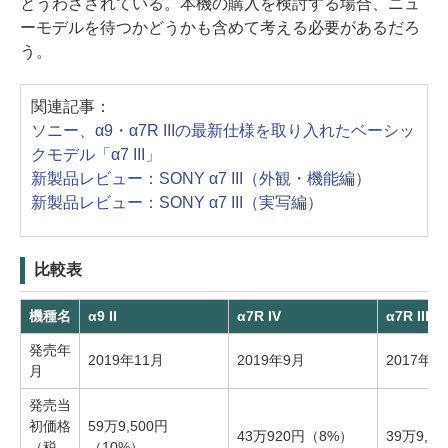
とうわさされている。本機の購入を検討する場合、ニュ
ーモデルを待つかどうかも含めて考える必要があるだろ
う。
関連記事：
ソニー、α9・α7R IIIの最新仕様を取り入れたベーシッ
クモデル「α7 III」
新製品レビュー：SONY α7 III（外観・機能編）
新製品レビュー：SONY α7 III（実写編）
比較表
機種名
α9 II
α7R IV
α7R III
発売年
2019年11月
2019年9月
2017年1
月
発売当
初価格
59万9,500円
43万920円（8%）
39万9,4
（税
（10%）