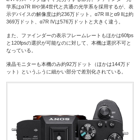
学系はα7R IIIや第4世代と共通の光学系を採用するが、表
示デバイスの解像度は約236万ドット。α7R IIIとα9 IIは約
369万ドット、α7R IVは576万ドットと大きく違う。
また、ファインダーの表示フレームレートもほかは60fps
と120fpsの選択が可能なのに対して、本機は選択不可と
なっている。
液晶モニターも本機のみ約92万ドット（ほかは144万ド
ット）というふうに細かい部分で差別化されている。