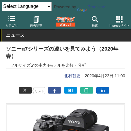
Powered by
Translate
デジカメ Watch
カメラ
ミラーレスカメラ
ソニー
カテゴリ
過去記事
検索
Impressサイト
ニュース
ソニーα7シリーズの違いを見てみよう（2020年
春）
"フルサイズα"の主力4モデルを比較・分析
北村智史
2020年4月22日 11:00
リスト