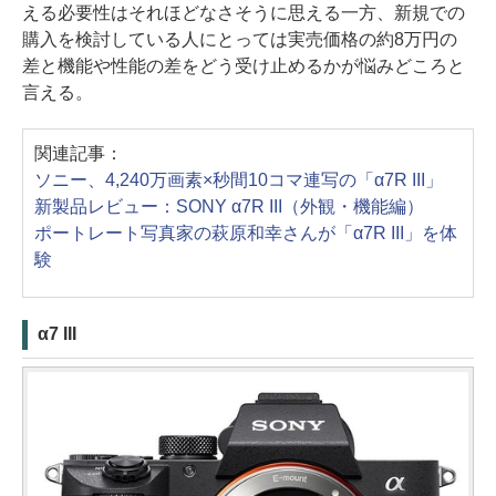
える必要性はそれほどなさそうに思える一方、新規での
購入を検討している人にとっては実売価格の約8万円の
差と機能や性能の差をどう受け止めるかが悩みどころと
言える。
関連記事：
ソニー、4,240万画素×秒間10コマ連写の「α7R III」
新製品レビュー：SONY α7R III（外観・機能編）
ポートレート写真家の萩原和幸さんが「α7R III」を体
験
α7 III