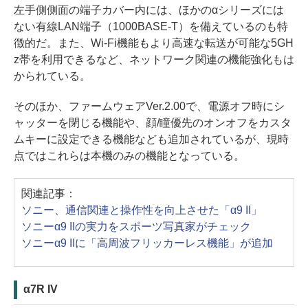
左手側側面の端子カバー内には、ほかのαシリーズには
ない有線LAN端子（1000BASE-T）を備えているのも特
徴的だ。また、Wi-Fi機能もより高速な転送が可能な5GH
z帯を利用できるなど、ネットワーク関連の機能強化もは
かられている。
そのほか、ファームウェアVer.2.00で、電源オフ時にシ
ャッターを閉じる機能や、顔/瞳優先のオンオフをカスタ
ムキーに設定できる機能なども追加されているが、現時
点ではこれらは本機のみの機能となっている。
関連記事：
ソニー、通信関連と操作性を向上させた「α9 II」
ソニーα9 IIの実力をスポーツ写真家がチェック
ソニーα9 IIに「高周波フリッカーレス機能」が追加
α7R IV