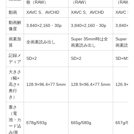
枚（RAW）
（RAW）
（RAW）
動画
XAVC S、AVCHD
XAVC S、AVCHD
XAVC S
動画解
3,840×2,160・30p
3,840×2,160・30p
3,840×2
像度
画素加
Super 35mm時は全
Super 
全画素読み出し
算
画素読み出し
画素読み
記録メ
SD×2
SD×2
SD+MS D
ディア
大きさ
（幅×
高さ×
128.9×96.4×77.5mm
128.9×96.4×77.5mm
126.9×9
奥行
き）
重さ
（電
池・カ
678g/593g
665g/580g
657g/572
ード込
み/単