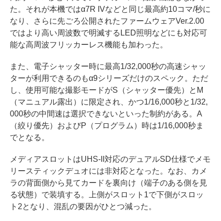
た。それが本機ではα7R IVなどと同じ最高約10コマ/秒に
なり、さらに先ごろ公開されたファームウェアVer.2.00
ではより高い周波数で明滅するLED照明などにも対応可
能な高周波フリッカーレス機能も加わった。
また、電子シャッター時に最高1/32,000秒の高速シャッ
ターが利用できるのもα9シリーズだけのスペック。ただ
し、使用可能な撮影モードがS（シャッター優先）とM
（マニュアル露出）に限定され、かつ1/16,000秒と1/32,
000秒の中間速は選択できないといった制約がある。A
（絞り優先）およびP（プログラム）時は1/16,000秒ま
でとなる。
メディアスロットはUHS-II対応のデュアルSD仕様でメモ
リースティックデュオには非対応となった。なお、カメ
ラの背面側から見てカードを裏向け（端子のある側を見
る状態）で装填する。上側がスロット1で下側がスロッ
ト2となり、混乱の要因がひとつ減った。