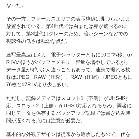
なった。
その一方、フォーカスエリアの表示枠線は見づらいまま
放置されている。第4世代では白または赤が選べるのに
対して、第3世代はグレーのため、暗いシーンなどでの
視認性の低さは残念な点だ。
連写最高速はメカ、電子シャッターともに10コマ/秒。α7
R IVのほうがバッファメモリー容量を増やしているが、
データ量がずいぶん違うこともあって、連続で撮れる枚
数はJPEG、RAW（圧縮）、RAW（圧縮）+JPEGともに
76枚とα7R IVより少し多い。
ただし、記録メディアはスロット1（下側）がUHS-II対
応、スロット2（上側）がUHS-I対応となるため、両者に
同じデータを保存するバックアップ記録では書き込み時
間が遅くなる点には注意が必要だ。
基本的な外観デザインは従来から継承したもので、代を