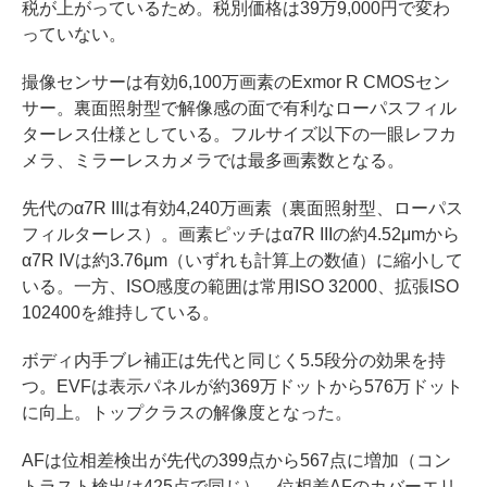
税が上がっているため。税別価格は39万9,000円で変わ
っていない。
撮像センサーは有効6,100万画素のExmor R CMOSセン
サー。裏面照射型で解像感の面で有利なローパスフィル
ターレス仕様としている。フルサイズ以下の一眼レフカ
メラ、ミラーレスカメラでは最多画素数となる。
先代のα7R IIIは有効4,240万画素（裏面照射型、ローパス
フィルターレス）。画素ピッチはα7R IIIの約4.52μmから
α7R IVは約3.76μm（いずれも計算上の数値）に縮小して
いる。一方、ISO感度の範囲は常用ISO 32000、拡張ISO
102400を維持している。
ボディ内手ブレ補正は先代と同じく5.5段分の効果を持
つ。EVFは表示パネルが約369万ドットから576万ドット
に向上。トップクラスの解像度となった。
AFは位相差検出が先代の399点から567点に増加（コン
トラスト検出は425点で同じ）。位相差AFのカバーエリ