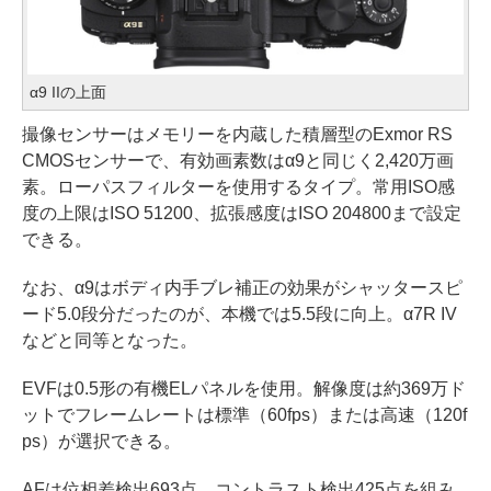
α9 IIの上面
撮像センサーはメモリーを内蔵した積層型のExmor RS
CMOSセンサーで、有効画素数はα9と同じく2,420万画
素。ローパスフィルターを使用するタイプ。常用ISO感
度の上限はISO 51200、拡張感度はISO 204800まで設定
できる。
なお、α9はボディ内手ブレ補正の効果がシャッタースピ
ード5.0段分だったのが、本機では5.5段に向上。α7R IV
などと同等となった。
EVFは0.5形の有機ELパネルを使用。解像度は約369万ド
ットでフレームレートは標準（60fps）または高速（120f
ps）が選択できる。
AFは位相差検出693点、コントラスト検出425点を組み