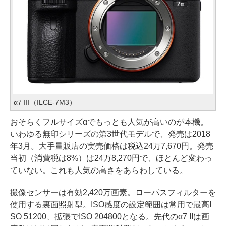
α7 III（ILCE-7M3）
おそらくフルサイズαでもっとも人気が高いのが本機。
いわゆる無印シリーズの第3世代モデルで、発売は2018
年3月。大手量販店の実売価格は税込24万7,670円。発売
当初（消費税は8%）は24万8,270円で、ほとんど変わっ
ていない。これも人気の高さをあらわしている。
撮像センサーは有効2,420万画素。ローパスフィルターを
使用する裏面照射型。ISO感度の設定範囲は常用で最高I
SO 51200、拡張でISO 204800となる。先代のα7 IIは画