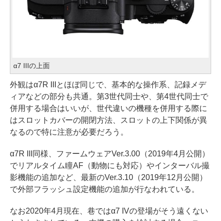
α7 IIIの上面
外観はα7R IIIとほぼ同じで、基本的な操作系、記録メデ
ィアなどの部分も共通。第3世代同士や、第4世代同士で
併用する場合はいいが、世代違いの機種を併用する際に
はスロットカバーの開閉方法、スロットの上下関係が異
なるので特に注意が必要だろう。
α7R III同様、ファームウェアVer.3.00（2019年4月公開）
でリアルタイム瞳AF（動物にも対応）やインターバル撮
影機能の追加など、最新のVer.3.10（2019年12月公開）
で外部フラッシュ設定機能の追加が行なわれている。
なお2020年4月現在、巷ではα7 IVの登場がそう遠くない