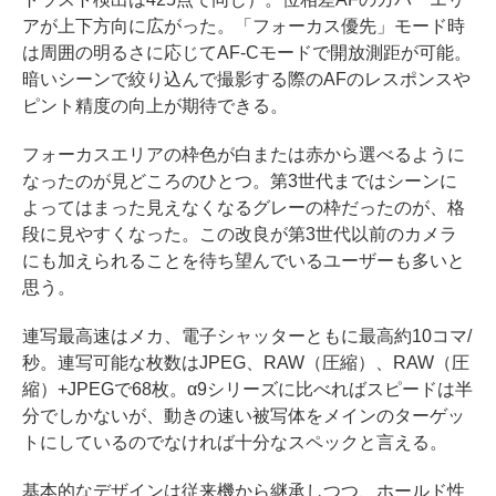
アが上下方向に広がった。「フォーカス優先」モード時
は周囲の明るさに応じてAF-Cモードで開放測距が可能。
暗いシーンで絞り込んで撮影する際のAFのレスポンスや
ピント精度の向上が期待できる。
フォーカスエリアの枠色が白または赤から選べるように
なったのが見どころのひとつ。第3世代まではシーンに
よってはまった見えなくなるグレーの枠だったのが、格
段に見やすくなった。この改良が第3世代以前のカメラ
にも加えられることを待ち望んでいるユーザーも多いと
思う。
連写最高速はメカ、電子シャッターともに最高約10コマ/
秒。連写可能な枚数はJPEG、RAW（圧縮）、RAW（圧
縮）+JPEGで68枚。α9シリーズに比べればスピードは半
分でしかないが、動きの速い被写体をメインのターゲッ
トにしているのでなければ十分なスペックと言える。
基本的なデザインは従来機から継承しつつ、ホールド性