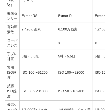
込）
撮像セ
Exmor RS
Exmor R
Exmor R
ンサー
有効画
2,420万画素
6,100万画素
4,240万
素数
ローパ
−
○
○
スレス
手ブレ
5軸・5.5段
5軸・5.5段
5軸・5.5
補正
常用
ISO感
ISO 100〜51200
ISO 100〜32000
ISO 100
度
拡張
ISO感
ISO 50〜204800
ISO 50〜102400
ISO 50〜
度
最高シ
ャッタ
1/8,000秒（メカ）、
1/8,000秒（メカ・電
1/8,00