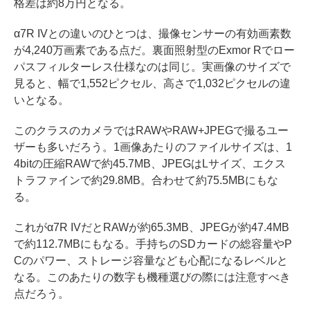
格差は約8万円となる。
α7R IVとの違いのひとつは、撮像センサーの有効画素数
が4,240万画素である点だ。裏面照射型のExmor Rでロー
パスフィルターレス仕様なのは同じ。実画像のサイズで
見ると、幅で1,552ピクセル、高さで1,032ピクセルの違
いとなる。
このクラスのカメラではRAWやRAW+JPEGで撮るユー
ザーも多いだろう。1画像あたりのファイルサイズは、1
4bitの圧縮RAWで約45.7MB、JPEGはLサイズ、エクス
トラファインで約29.8MB。合わせて約75.5MBにもな
る。
これがα7R IVだとRAWが約65.3MB、JPEGが約47.4MB
で約112.7MBにもなる。手持ちのSDカードの総容量やP
Cのパワー、ストレージ容量なども心配になるレベルと
なる。このあたりの数字も機種選びの際には注意すべき
点だろう。