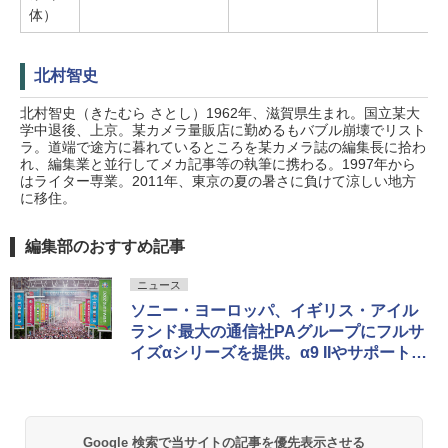
体）
北村智史
北村智史（きたむら さとし）1962年、滋賀県生まれ。国立某大
学中退後、上京。某カメラ量販店に勤めるもバブル崩壊でリスト
ラ。道端で途方に暮れているところを某カメラ誌の編集長に拾わ
れ、編集業と並行してメカ記事等の執筆に携わる。1997年から
はライター専業。2011年、東京の夏の暑さに負けて涼しい地方
に移住。
編集部のおすすめ記事
ニュース
ソニー・ヨーロッパ、イギリス・アイル
ランド最大の通信社PAグループにフルサ
イズαシリーズを提供。α9 IIやサポートの
活躍が背景に
Google 検索で当サイトの記事を優先表示させる