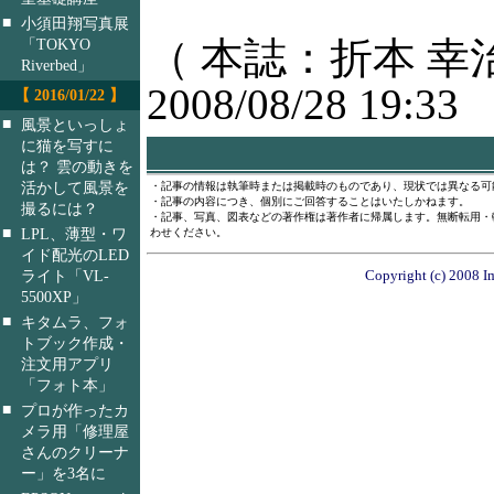
■
小須田翔写真展
（ 本誌：折本 幸
「TOKYO
Riverbed」
2008/08/28 19:33
【 2016/01/22 】
■
風景といっしょ
に猫を写すに
は？ 雲の動きを
活かして風景を
・記事の情報は執筆時または掲載時のものであり、現状では異なる可
・記事の内容につき、個別にご回答することはいたしかねます。
撮るには？
・記事、写真、図表などの著作権は著作者に帰属します。無断転用・
■
LPL、薄型・ワ
わせください。
イド配光のLED
ライト「VL-
Copyright (c) 2008 I
5500XP」
■
キタムラ、フォ
トブック作成・
注文用アプリ
「フォト本」
■
プロが作ったカ
メラ用「修理屋
さんのクリーナ
ー」を3名に