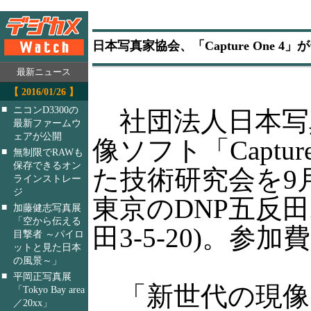
日本写真家協会、「Capture One 4
最新ニュース
【 2016/01/26 】
■
ニコンD3300の
社団法人日本写
最新ファームウ
ェアが公開
像ソフト「Captur
■
無制限でRAWも
保存できるオン
た技術研究会を9
ラインストレー
ジ
東京のDNP五反
■
加藤健志写真展
「空から伝える
田3-5-20)。参
目撃者 ～パイロ
ットと見た日本
の風景～」
■
平岡正写真展
「新世代の現像
「Tokyo Bay area
／20xx」