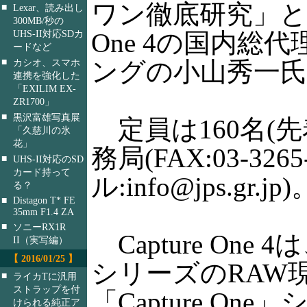
ワン徹底研究」と題
■
Lexar、読み出し
300MB/秒の
One 4の国内総
UHS-II対応SDカ
ードなど
■
ングの小山秀一氏
カシオ、スマホ
連携を強化した
「EXILIM EX-
ZR1700」
■
黒沢富雄写真展
定員は160名(
「久慈川の氷
花」
務局(FAX:03-3
■
UHS-II対応のSD
カード持って
ル:info@jps.gr.jp)
る？
■
Distagon T* FE
35mm F1.4 ZA
■
ソニーRX1R
Capture One
II（実写編）
【 2016/01/25 】
シリーズのRAW
■
ライカTに汎用
ストラップを付
「Capture O
けられる純正ア