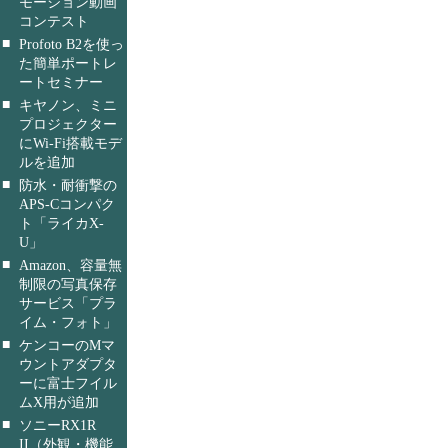
モーション動画
コンテスト
■
Profoto B2を使っ
た簡単ポートレ
ートセミナー
■
キヤノン、ミニ
プロジェクター
にWi-Fi搭載モデ
ルを追加
■
防水・耐衝撃の
APS-Cコンパク
ト「ライカX-
U」
■
Amazon、容量無
制限の写真保存
サービス「プラ
イム・フォト」
■
ケンコーのMマ
ウントアダプタ
ーに富士フイル
ムX用が追加
■
ソニーRX1R
II（外観・機能