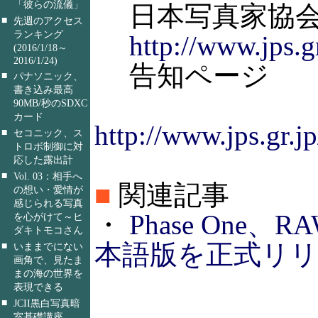
「彼らの流儀」
日本写真家協
■
先週のアクセス
ランキング
http://www.jps.gr
(2016/1/18～
2016/1/24)
告知ページ
■
パナソニック、
書き込み最高
90MB/秒のSDXC
カード
http://www.jps.gr.
■
セコニック、ス
トロボ制御に対
応した露出計
■
Vol. 03：相手へ
■
関連記事
の想い・愛情が
感じられる写真
・
Phase One、
を心がけて～ヒ
ダキトモコさん
本語版を正式リリース
■
いままでにない
画角で、見たま
まの海の世界を
表現できる
■
JCII黒白写真暗
室基礎講座