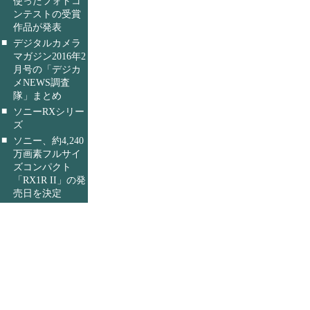
使ったフォトコ
ンテストの受賞
作品が発表
■
デジタルカメラ
マガジン2016年2
月号の「デジカ
メNEWS調査
隊」まとめ
■
ソニーRXシリー
ズ
■
ソニー、約4,240
万画素フルサイ
ズコンパクト
「RX1R II」の発
売日を決定