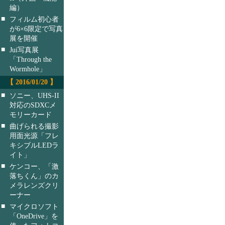
編）
■
フィルム初心者
が6×6限定で写真
展を開催
■
Jui写真展
「Through the
Wormhole」
【 2016/01/20 】
■
ソニー、UHS-II
対応のSDXCメ
モリーカード
■
曲げられる撮影
用面光源「フレ
キシブルLEDラ
イト」
■
ケンコー、「激
落ちくん」のカ
メラレンズクリ
ーナー
■
マイクロソフト
「OneDrive」を