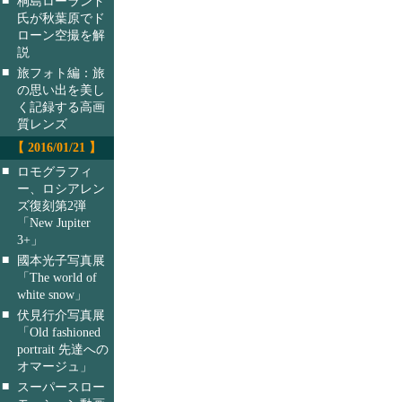
桐島ローランド
氏が秋葉原でド
ローン空撮を解
説
■
旅フォト編：旅
の思い出を美し
く記録する高画
質レンズ
【 2016/01/21 】
■
ロモグラフィ
ー、ロシアレン
ズ復刻第2弾
「New Jupiter
3+」
■
國本光子写真展
「The world of
white snow」
■
伏見行介写真展
「Old fashioned
portrait 先達への
オマージュ」
■
スーパースロー