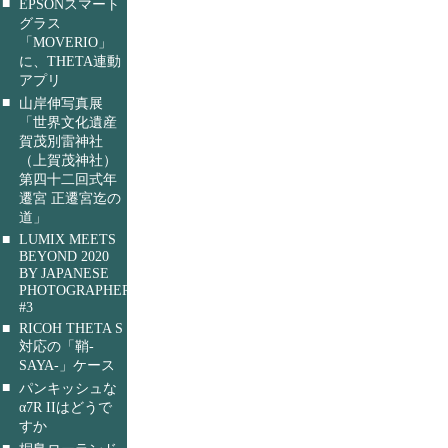
■
EPSONスマート
グラス
「MOVERIO」
に、THETA連動
アプリ
■
山岸伸写真展
「世界文化遺産
賀茂別雷神社
（上賀茂神社）
第四十二回式年
遷宮 正遷宮迄の
道」
■
LUMIX MEETS
BEYOND 2020
BY JAPANESE
PHOTOGRAPHERS
#3
■
RICOH THETA S
対応の「鞘-
SAYA-」ケース
■
パンキッシュな
α7R IIはどうで
すか
■