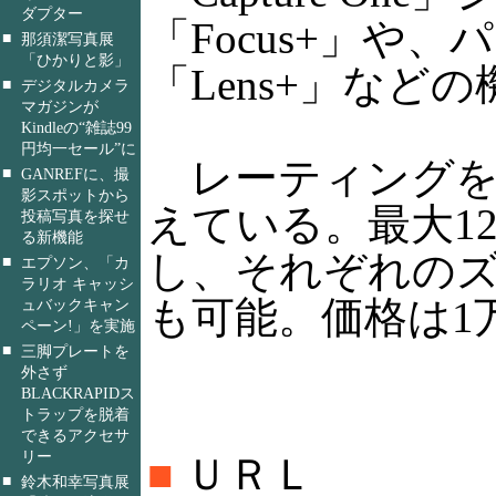
ダプター
「Focus+」や
■
那須潔写真展
「ひかりと影」
「Lens+」など
■
デジタルカメラ
マガジンが
Kindleの“雑誌99
円均一セール”に
レーティングを
■
GANREFに、撮
影スポットから
えている。最大1
投稿写真を探せ
る新機能
し、それぞれの
■
エプソン、「カ
ラリオ キャッシ
も可能。価格は1万3
ュバックキャン
ペーン!」を実施
■
三脚プレートを
外さず
BLACKRAPIDス
トラップを脱着
できるアクセサ
リー
■
ＵＲＬ
■
鈴木和幸写真展