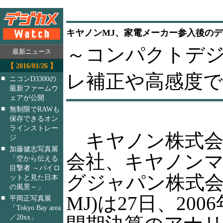
キヤノンMJ、家電メーカー参入後の
～コンパクトデ
最新ニュース
【 2016/01/26 】
レ補正や高感度で
■
ニコンD3300の
最新ファームウ
ェアが公開
■
無制限でRAWも
保存できるオン
ラインストレー
キヤノン株式会
ジ
■
加藤健志写真展
会社、キヤノン
「空から伝える
目撃者 ～パイロ
グジャパン株式会
ットと見た日本
の風景～」
MJ)は27日、200
■
平岡正写真展
「Tokyo Bay area
／20xx」