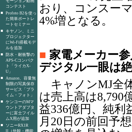
モーション動画
おり、コンスーマ
コンテスト
■
Profoto B2を使っ
4%増となる。
た簡単ポートレ
ートセミナー
■
キヤノン、ミニ
プロジェクター
にWi-Fi搭載モデ
ルを追加
■
家電メーカー参
■
防水・耐衝撃の
APS-Cコンパク
デジタル一眼は
ト「ライカX-
U」
■
Amazon、容量無
キャノンMJ全
制限の写真保存
サービス「プラ
は売上高は8,79
イム・フォト」
■
ケンコーのMマ
益336億円、純利益
ウントアダプタ
ーに富士フイル
月20日の前回予想よ
ムX用が追加
■
ソニーRX1R
II（外観・機能