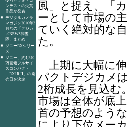
使ったフォトコ
風」と捉え、「
ンテストの受賞
作品が発表
ーとして市場の
■
デジタルカメラ
マガジン2016年2
ていく絶対的な
月号の「デジカ
メNEWS調査
た。
隊」まとめ
■
ソニーRXシリー
ズ
■
ソニー、約4,240
上期に大幅に伸
万画素フルサイ
ズコンパクト
パクトデジカメ
「RX1R II」の発
売日を決定
2桁成長を見込む
市場は全体が底
首の予想のよう
により下位メー