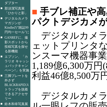
ダプター
■
■
手ブレ補正や高
那須潔写真展
「ひかりと影」
■
パクトデジカメ
デジタルカメラ
マガジンが
Kindleの“雑誌99
円均一セール”に
デジタルカメラ
■
GANREFに、撮
影スポットから
ェットプリンタ
投稿写真を探せ
る新機能
ンスーマ機器事業
■
エプソン、「カ
ラリオ キャッシ
1,189億6,300万
ュバックキャン
ペーン!」を実施
利益46億8,500万
■
三脚プレートを
外さず
BLACKRAPIDス
トラップを脱着
デジタルカメラ
できるアクセサ
リー
ル一眼レフの販
■
鈴木和幸写真展