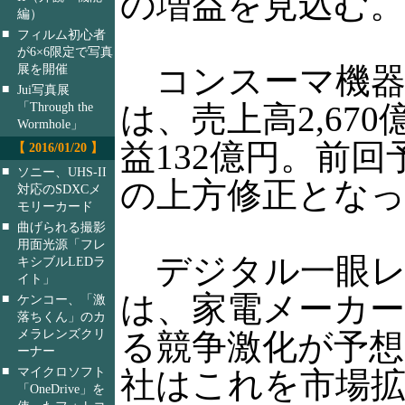
の増益を見込む。
編）
■
フィルム初心者
が6×6限定で写真
展を開催
コンスーマ機器
■
Jui写真展
「Through the
は、売上高2,67
Wormhole」
益132億円。前回
【 2016/01/20 】
■
ソニー、UHS-II
の上方修正とな
対応のSDXCメ
モリーカード
■
曲げられる撮影
用面光源「フレ
デジタル一眼レ
キシブルLEDラ
イト」
は、家電メーカ
■
ケンコー、「激
落ちくん」のカ
メラレンズクリ
る競争激化が予
ーナー
■
マイクロソフト
社はこれを市場
「OneDrive」を