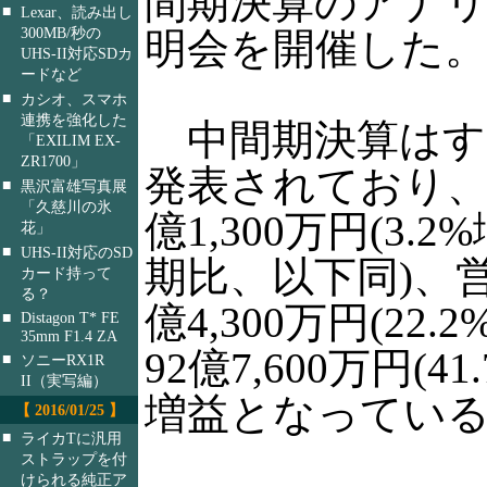
間期決算のアナ
■
Lexar、読み出し
300MB/秒の
明会を開催した。
UHS-II対応SDカ
ードなど
■
カシオ、スマホ
連携を強化した
中間期決算はす
「EXILIM EX-
ZR1700」
発表されており、売
■
黒沢富雄写真展
「久慈川の氷
億1,300万円(3.
花」
■
UHS-II対応のSD
期比、以下同)、営
カード持って
る？
億4,300万円(22
■
Distagon T* FE
35mm F1.4 ZA
92億7,600万円(4
■
ソニーRX1R
II（実写編）
増益となってい
【 2016/01/25 】
■
ライカTに汎用
ストラップを付
けられる純正ア