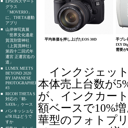
■
EPSONスマート
グラス
「MOVERIO」
に、THETA連動
アプリ
■
山岸伸写真展
「世界文化遺産
平均単価を押し上げたEOS 30D
手ブレ
賀茂別雷神社
IXY D
（上賀茂神社）
需要が
第四十二回式年
遷宮 正遷宮迄の
道」
インクジェット
■
LUMIX MEETS
BEYOND 2020
BY JAPANESE
本体売上台数が5
PHOTOGRAPHERS
#3
が、インクカー
■
RICOH THETA S
対応の「鞘-
額ベースで10%
SAYA-」ケース
■
パンキッシュな
華型のフォトプ
α7R IIはどうで
すか
■