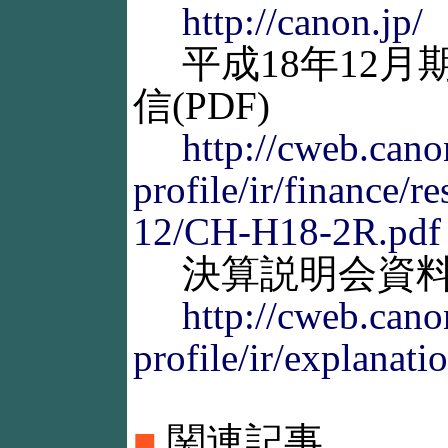
http://canon.jp/
平成18年12月
信(PDF)
http://cweb.cano
profile/ir/finance/r
12/CH-H18-2R.pdf
決算説明会資
http://cweb.cano
profile/ir/explanati
■
関連記事