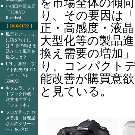
を市場全体の傾
■
小須田翔写真展
り、その要因は
「TOKYO
Riverbed」
正・高感度・液晶
【 2016/01/22 】
■
風景といっしょ
大型化等の製品進
に猫を写すに
は？ 雲の動きを
換え需要の増加
活かして風景を
撮るには？
り、コンパクト
■
LPL、薄型・ワ
イド配光のLED
能改善が購買意欲
ライト「VL-
5500XP」
と見ている。
■
キタムラ、フォ
トブック作成・
注文用アプリ
「フォト本」
■
プロが作ったカ
メラ用「修理屋
さんのクリーナ
ー」を3名に