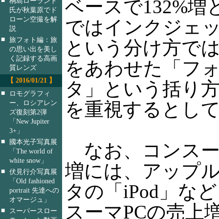
ベースで132%増
桐島ローランド
氏が秋葉原でド
ローン空撮を解
ではインクジェ
説
■
旅フォト編：旅
という分け方で
の思い出を美し
く記録する高画
をあわせた「フ
質レンズ
【 2016/01/21 】
タ」という括り
■
ロモグラフィ
ー、ロシアレン
を重視するとし
ズ復刻第2弾
「New Jupiter
3+」
■
國本光子写真展
なお、コンスー
「The world of
white snow」
増には、アップ
■
伏見行介写真展
「Old fashioned
タの「iPod」な
portrait 先達への
オマージュ」
スーマPCの売上
■
スーパースロー