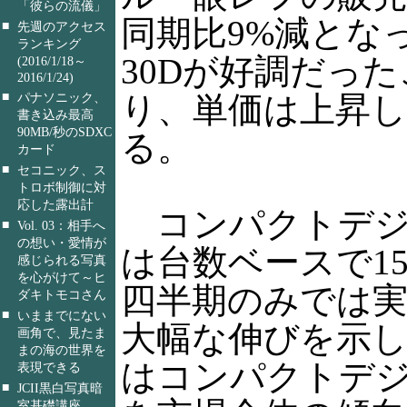
「彼らの流儀」
同期比9%減となっ
■
先週のアクセス
ランキング
30Dが好調だっ
(2016/1/18～
2016/1/24)
■
り、単価は上昇
パナソニック、
書き込み最高
90MB/秒のSDXC
る。
カード
■
セコニック、ス
トロボ制御に対
応した露出計
コンパクトデジ
■
Vol. 03：相手へ
の想い・愛情が
は台数ベースで1
感じられる写真
を心がけて～ヒ
四半期のみでは実
ダキトモコさん
■
いままでにない
大幅な伸びを示
画角で、見たま
まの海の世界を
はコンパクトデ
表現できる
■
JCII黒白写真暗
室基礎講座