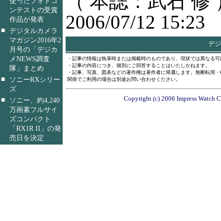
（ 本誌：武石 修 
使ったフォトコ
ンテストの受賞
2006/07/12 15:23
作品が発表
■
デジタルカメラ
マガジン2016年2
デジ
月号の「デジカ
メNEWS調査
・記事の情報は執筆時または掲載時のものであり、現状では異なる可
・記事の内容につき、個別にご回答することはいたしかねます。
隊」まとめ
・記事、写真、図表などの著作権は著作者に帰属します。無断転用・
■
ソニーRXシリー
関係でご利用の場合は別途お問い合わせください。
ズ
Copyright (c) 2006 Impress Watch Co
■
ソニー、約4,240
万画素フルサイ
ズコンパクト
「RX1R II」の発
売日を決定