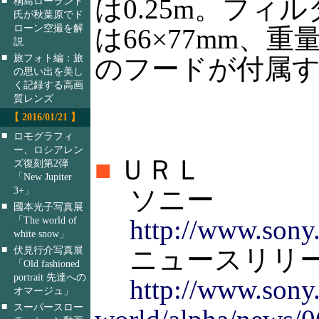
は0.25m。フィ
桐島ローランド
氏が秋葉原でド
ローン空撮を解
は66×77mm、重
説
■
旅フォト編：旅
のフードが付属
の思い出を美し
く記録する高画
質レンズ
【 2016/01/21 】
■
ロモグラフィ
ー、ロシアレン
■
ＵＲＬ
ズ復刻第2弾
「New Jupiter
3+」
ソニー
■
國本光子写真展
「The world of
http://www.sony.
white snow」
■
伏見行介写真展
ニュースリリ
「Old fashioned
portrait 先達への
http://www.sony.
オマージュ」
■
スーパースロー