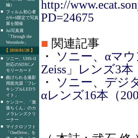
http://www.ecat.son
編）
■
フィルム初心者
PD=24675
が6×6限定で写真
展を開催
■
Jui写真展
「Through the
■
関連記事
Wormhole」
【 2016/01/20 】
・
ソニー、αマウ
■
ソニー、UHS-II
対応のSDXCメ
Zeiss」レンズ3本（
モリーカード
■
曲げられる撮影
・
ソニー、デジ
用面光源「フレ
キシブルLEDラ
αレンズ16本（2006
イト」
■
ケンコー、「激
落ちくん」のカ
メラレンズクリ
ーナー
■
マイクロソフト
「OneDrive」を