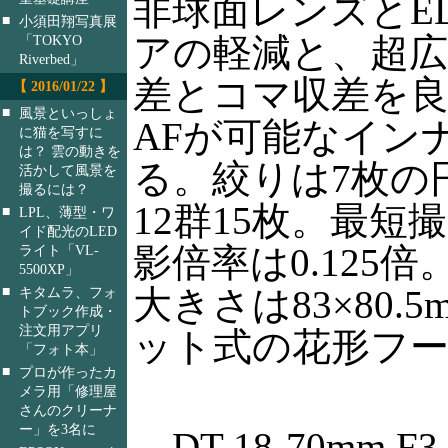
非球面レンズとE
■
小須田翔写真展
アの軽減と、超広
「TOKYO
Riverbed」
差とコマ収差を
【 2016/01/22 】
■
風景といっしょ
AFが可能なイン
に猫を写すに
は？ 雲の動きを
る。絞りは7枚の
活かして風景を
撮るには？
12群15枚。最短
■
LPL、薄型・ワ
イド配光のLED
影倍率は0.125
ライト「VL-
5500XP」
■
大きさは83×80.
キタムラ、フォ
トブック作成・
注文用アプリ
ット式の花形フ
「フォト本」
■
プロが作ったカ
メラ用「修理屋
さんのクリーナ
ー」を3名に
DT 18-70mm F3