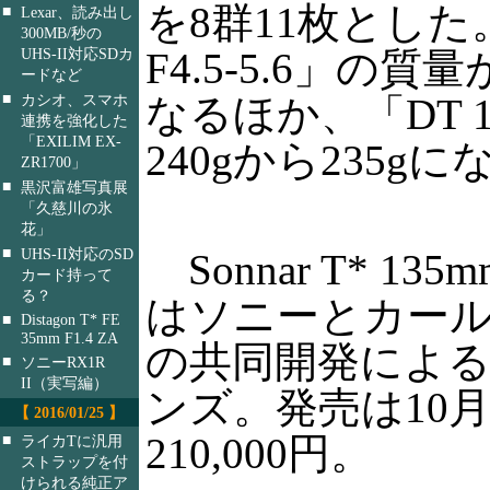
を8群11枚とした。
■
Lexar、読み出し
300MB/秒の
F4.5-5.6」の質
UHS-II対応SDカ
ードなど
■
なるほか、「DT 18-
カシオ、スマホ
連携を強化した
「EXILIM EX-
240gから235gに
ZR1700」
■
黒沢富雄写真展
「久慈川の氷
花」
■
UHS-II対応のSD
Sonnar T* 135mm
カード持って
る？
はソニーとカー
■
Distagon T* FE
35mm F1.4 ZA
の共同開発によ
■
ソニーRX1R
II（実写編）
ンズ。発売は10
【 2016/01/25 】
210,000円。
■
ライカTに汎用
ストラップを付
けられる純正ア