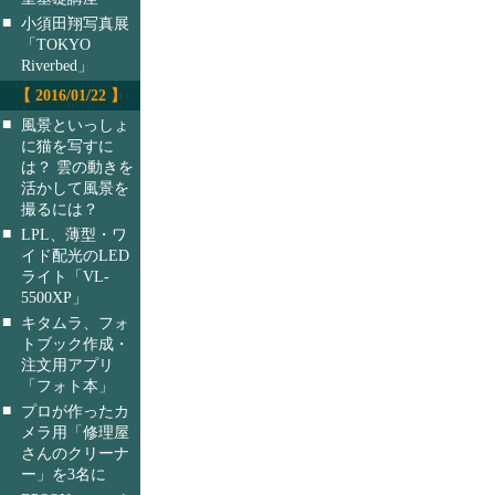
■
小須田翔写真展
「TOKYO
Riverbed」
【 2016/01/22 】
■
風景といっしょ
に猫を写すに
は？ 雲の動きを
活かして風景を
撮るには？
■
LPL、薄型・ワ
イド配光のLED
ライト「VL-
5500XP」
■
キタムラ、フォ
トブック作成・
注文用アプリ
「フォト本」
■
プロが作ったカ
メラ用「修理屋
さんのクリーナ
ー」を3名に