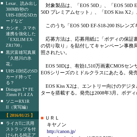
■
Lexar、読み出し
対象製品は、「EOS 50D」、「EOS 50D EF-
300MB/秒の
50D プレミアムセット」、「EOS Kiss X2」
UHS-II対応SDカ
ードなど
このうち「EOS 50D EF-S18-200
■
カシオ、スマホ
連携を強化した
応募方法は、応募用紙に「ボディの保証書
「EXILIM EX-
ZR1700」
の切り取り」を貼付してキャンペーン事務
■
照されたい。
黒沢富雄写真展
「久慈川の氷
花」
EOS 50Dは、有効1,510万画素CMO
■
UHS-II対応のSD
EOSシリーズのミドルクラスにあたる。発売は
カード持って
る？
EOS Kiss X2は、エントリー向けのデジ
■
Distagon T* FE
ターを搭載する。発売は2008年3月。ボディ
35mm F1.4 ZA
■
ソニーRX1R
II（実写編）
【 2016/01/25 】
■
ＵＲＬ
■
ライカTに汎用
キヤノン
ストラップを付
http://canon.jp/
けられる純正ア