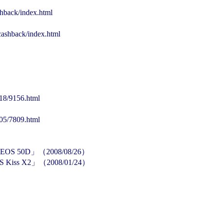
shback/index.html
cashback/index.html
/18/9156.html
/05/7809.html
 50D」（2008/08/26）
 X2」（2008/01/24）