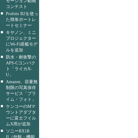
モーション動画
コンテスト
■
Profoto B2を使っ
た簡単ポートレ
ートセミナー
■
キヤノン、ミニ
プロジェクター
にWi-Fi搭載モデ
ルを追加
■
防水・耐衝撃の
APS-Cコンパク
ト「ライカX-
U」
■
Amazon、容量無
制限の写真保存
サービス「プラ
イム・フォト」
■
ケンコーのMマ
ウントアダプタ
ーに富士フイル
ムX用が追加
■
ソニーRX1R
II（外観・機能