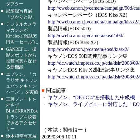
キャンペーンページ(EOS 50D)
ダプター
http://cweb.canon.jp/camera/campaign/50d/ca
■
那須潔写真展
キャンペーンページ（EOS KIss X2）
「ひかりと影」
http://cweb.canon.jp/camera/campaign/kissx2/
■
デジタルカメラ
製品情報(EOS 50D)
マガジンが
http://cweb.canon.jp/camera/eosd/50d/
Kindleの“雑誌99
円均一セール”に
製品情報(EOS Kiss X2)
■
http://cweb.canon.jp/camera/eosd/kissx2/
GANREFに、撮
影スポットから
キヤノンEOS 50D関連記事リンク集
投稿写真を探せ
http://dc.watch.impress.co.jp/cda/dslr/2008/09
る新機能
キヤノンEOS Kiss X2関連記事リンク集
■
エプソン、「カ
http://dc.watch.impress.co.jp/cda/dslr/2008/02
ラリオ キャッシ
ュバックキャン
■
関連記事
ペーン!」を実施
・
キヤノン、“DIGIC 4”を搭載した中級機「EOS
■
三脚プレートを
・
キヤノン、ライブビューに対応した「EOS Kiss
外さず
BLACKRAPIDス
トラップを脱着
できるアクセサ
リー
（ 本誌：関根慎一 ）
■
鈴木和幸写真展
2009/03/06 10:11