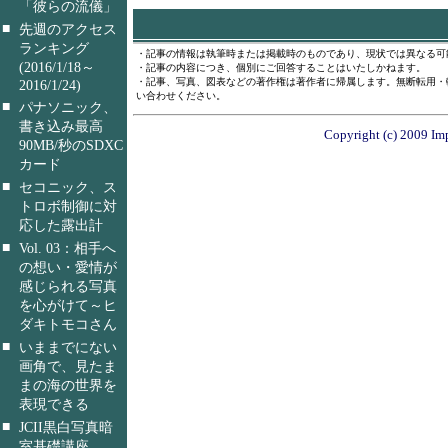
「彼らの流儀」
■
先週のアクセス
ランキング
・記事の情報は執筆時または掲載時のものであり、現状では異なる可
(2016/1/18～
・記事の内容につき、個別にご回答することはいたしかねます。
・記事、写真、図表などの著作権は著作者に帰属します。無断転用・
2016/1/24)
い合わせください。
■
パナソニック、
書き込み最高
Copyright (c) 2009 Imp
90MB/秒のSDXC
カード
■
セコニック、ス
トロボ制御に対
応した露出計
■
Vol. 03：相手へ
の想い・愛情が
感じられる写真
を心がけて～ヒ
ダキトモコさん
■
いままでにない
画角で、見たま
まの海の世界を
表現できる
■
JCII黒白写真暗
室基礎講座