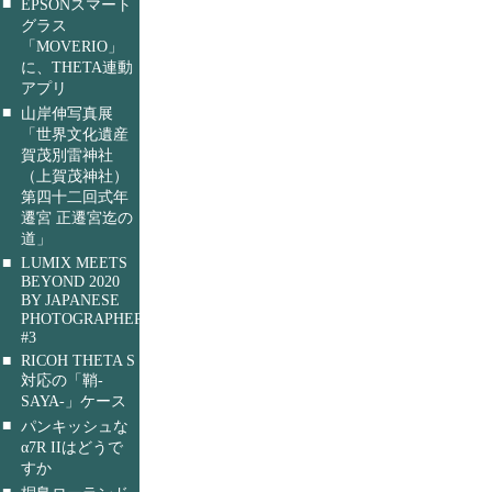
■
EPSONスマート
グラス
「MOVERIO」
に、THETA連動
アプリ
■
山岸伸写真展
「世界文化遺産
賀茂別雷神社
（上賀茂神社）
第四十二回式年
遷宮 正遷宮迄の
道」
■
LUMIX MEETS
BEYOND 2020
BY JAPANESE
PHOTOGRAPHERS
#3
■
RICOH THETA S
対応の「鞘-
SAYA-」ケース
■
パンキッシュな
α7R IIはどうで
すか
■