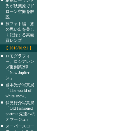
桐島ローランド
氏が秋葉原でド
ローン空撮を解
説
■
旅フォト編：旅
の思い出を美し
く記録する高画
質レンズ
【 2016/01/21 】
■
ロモグラフィ
ー、ロシアレン
ズ復刻第2弾
「New Jupiter
3+」
■
國本光子写真展
「The world of
white snow」
■
伏見行介写真展
「Old fashioned
portrait 先達への
オマージュ」
■
スーパースロー