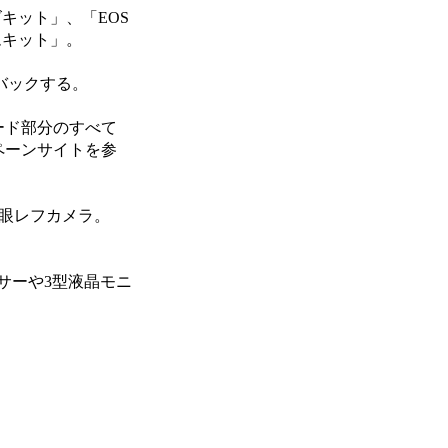
レンズキット」、「EOS
ズームキット」。
ュバックする。
ード部分のすべて
ペーンサイトを参
一眼レフカメラ。
ンサーや3型液晶モニ