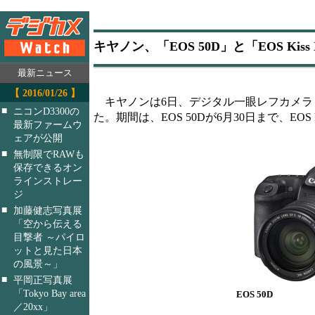
キヤノン、「EOS 50D」と「EOS K
最新ニュース
【 2016/01/26 】
キヤノンは6日、デジタル一眼レフカメラ「EO
■
ニコンD3300の
た。期間は、EOS 50Dが6月30日まで、EOS K
最新ファームウ
ェアが公開
■
無制限でRAWも
保存できるオン
ラインストレー
ジ
■
加藤健志写真展
「空から伝える
目撃者 ～パイロ
ットと見た日本
の風景～」
■
平岡正写真展
「Tokyo Bay area
EOS 50D
／20xx」