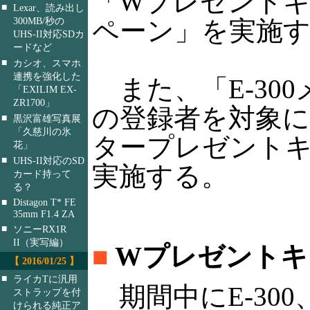
「Wプレゼント
■
Lexar、読み出し
300MB/秒の
ペーン」を実施
UHS-II対応SDカ
ードなど
■
カシオ、スマホ
連携を強化した
また、「E-30
「EXILIM EX-
ZR1700」
の登録者を対象にし
■
黒沢富雄写真展
「久慈川の氷
タープレゼント
花」
■
UHS-II対応のSD
実施する。
カード持って
る？
■
Distagon T* FE
35mm F1.4 ZA
■
ソニーRX1R
II（実写編）
■
Wプレゼントキ
【 2016/01/25 】
■
ライカTに汎用
期間中にE-300
ストラップを付
けられる純正ア