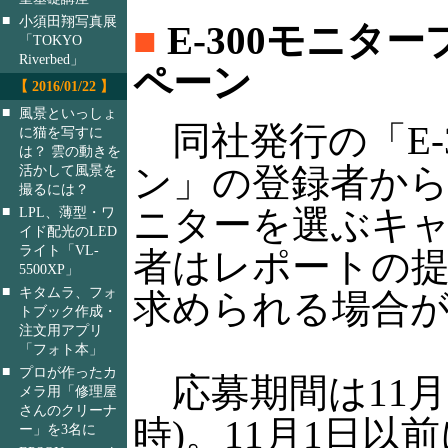
■
小須田翔写真展
■
E-300モニタ
「TOKYO
Riverbed」
ペーン
【 2016/01/22 】
■
風景といっしょ
同社発行の「E-
に猫を写すに
は？ 雲の動きを
ン」の登録者から、
活かして風景を
撮るには？
■
ニターを選ぶキ
LPL、薄型・ワ
イド配光のLED
ライト「VL-
者はレポートの
5500XP」
■
キタムラ、フォ
求められる場合
トブック作成・
注文用アプリ
「フォト本」
■
プロが作ったカ
応募期間は11月1
メラ用「修理屋
さんのクリーナ
時)。11月1日以
ー」を3名に