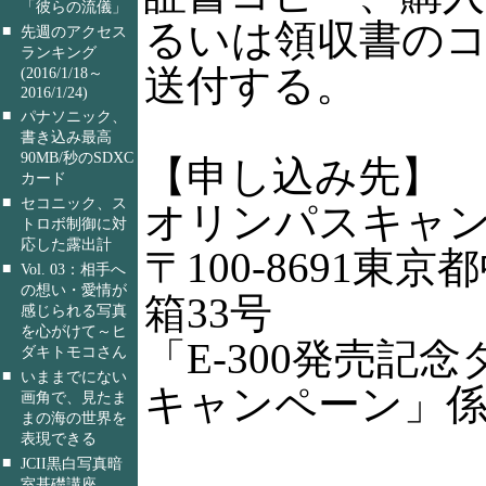
「彼らの流儀」
るいは領収書の
■
先週のアクセス
ランキング
送付する。
(2016/1/18～
2016/1/24)
■
パナソニック、
書き込み最高
90MB/秒のSDXC
【申し込み先】
カード
■
セコニック、ス
オリンパスキャ
トロボ制御に対
応した露出計
〒100-8691東
■
Vol. 03：相手へ
の想い・愛情が
箱33号
感じられる写真
を心がけて～ヒ
「E-300発売記
ダキトモコさん
■
いままでにない
キャンペーン」
画角で、見たま
まの海の世界を
表現できる
■
JCII黒白写真暗
室基礎講座