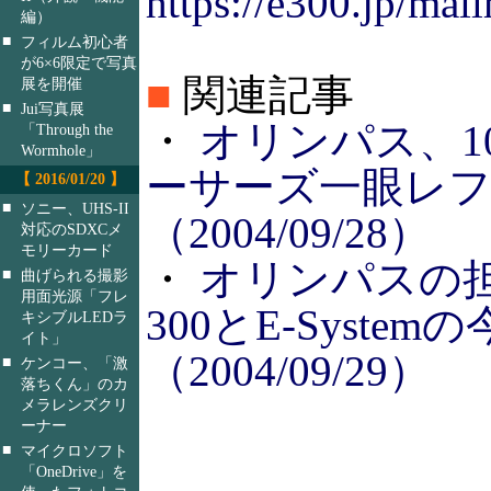
https://e300.jp/mail
編）
■
フィルム初心者
が6×6限定で写真
■
関連記事
展を開催
■
Jui写真展
・
オリンパス、1
「Through the
Wormhole」
ーサーズ一眼レフ「
【 2016/01/20 】
■
ソニー、UHS-II
（2004/09/28）
対応のSDXCメ
モリーカード
・
オリンパスの担
■
曲げられる撮影
用面光源「フレ
300とE-System
キシブルLEDラ
イト」
（2004/09/29）
■
ケンコー、「激
落ちくん」のカ
メラレンズクリ
ーナー
■
マイクロソフト
「OneDrive」を