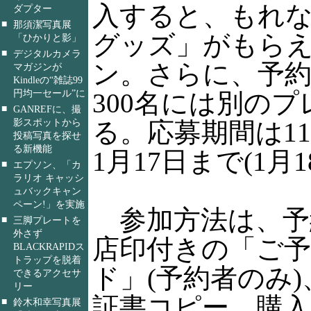
入すると、もれ
ダプター
■
那須潔写真展
グッズ」がもら
「ひかりと影」
■
デジタルカメラ
ン。さらに、予
マガジンが
Kindleの“雑誌99
円均一セール”に
300名には別の
■
GANREFに、撮
影スポットから
る。応募期間は11
投稿写真を探せ
る新機能
1月17日まで(1月
■
エプソン、「カ
ラリオ キャッシ
ュバックキャン
ペーン!」を実施
参加方法は、予
■
三脚プレートを
外さず
店印付きの「ご
BLACKRAPIDス
トラップを脱着
ド」(予約者のみ
できるアクセサ
リー
証書コピー、購
■
鈴木和幸写真展