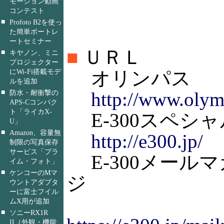
モーション動画
コンテスト
■
Profoto B2を使っ
た簡単ポートレ
ートセミナー
■
ＵＲＬ
■
キヤノン、ミニ
プロジェクター
にWi-Fi搭載モデ
オリンパス
ルを追加
■
防水・耐衝撃の
http://www.olym
APS-Cコンパク
ト「ライカX-
E-300スペシ
U」
■
Amazon、容量無
http://e300.jp/
制限の写真保存
サービス「プラ
E-300メール
イム・フォト」
■
ケンコーのMマ
ジ
ウントアダプタ
ーに富士フイル
ムX用が追加
■
ソニーRX1R
II（外観・機能