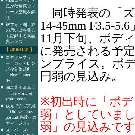
桐島ローランド
氏が秋葉原でド
同時発表の「ズ
ローン空撮を解
説
14-45mm F3.5
■
旅フォト編：旅
の思い出を美し
11月下旬、ボディ
く記録する高画
質レンズ
に発売される予
【 2016/01/21 】
■
ロモグラフィ
ンプライス。ボデ
ー、ロシアレン
ズ復刻第2弾
円弱の見込み。
「New Jupiter
3+」
■
國本光子写真展
「The world of
※初出時に「ボデ
white snow」
■
伏見行介写真展
弱」としていまし
「Old fashioned
portrait 先達への
弱」の見込みで
オマージュ」
■
スーパースロー