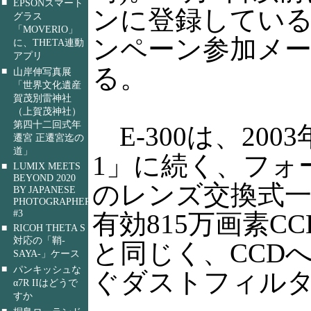
■
EPSONスマート
ンに登録してい
グラス
「MOVERIO」
ンペーン参加メ
に、THETA連動
アプリ
る。
■
山岸伸写真展
「世界文化遺産
賀茂別雷神社
（上賀茂神社）
第四十二回式年
E-300は、200
遷宮 正遷宮迄の
道」
1」に続く、フォ
■
LUMIX MEETS
BEYOND 2020
のレンズ交換式
BY JAPANESE
PHOTOGRAPHERS
#3
有効815万画素CC
■
RICOH THETA S
対応の「鞘-
と同じく、CCD
SAYA-」ケース
■
パンキッシュな
ぐダストフィル
α7R IIはどうで
すか
■