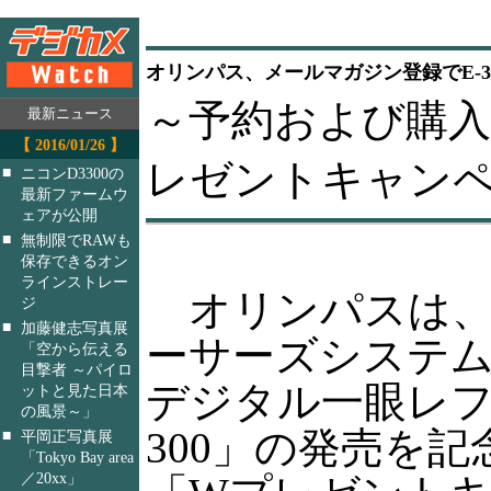
オリンパス、メールマガジン登録でE-3
～予約および購入
最新ニュース
【 2016/01/26 】
レゼントキャン
■
ニコンD3300の
最新ファームウ
ェアが公開
■
無制限でRAWも
保存できるオン
ラインストレー
オリンパスは、
ジ
■
加藤健志写真展
ーサーズシステ
「空から伝える
目撃者 ～パイロ
デジタル一眼レフ
ットと見た日本
の風景～」
300」の発売を記
■
平岡正写真展
「Tokyo Bay area
／20xx」