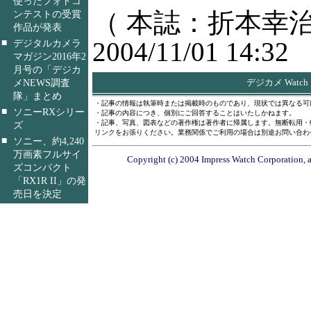
使ったフォトコ
（ 本誌：折本幸治
ンテストの受賞
作品が発表
■
2004/11/01 14:32
デジタルカメラ
マガジン2016年2
月号の「デジカ
メNEWS調査
デジカメ Watc
隊」まとめ
・記事の情報は執筆時または掲載時のものであり、現状では異なる可
■
ソニーRXシリー
・記事の内容につき、個別にご回答することはいたしかねます。
・記事、写真、図表などの著作権は著作者に帰属します。無断転用・
ズ
リンクをお張りください。業務関係でご利用の場合は別途お問い合わ
■
ソニー、約4,240
万画素フルサイ
Copyright (c) 2004 Impress Watch Corporation, a
ズコンパクト
「RX1R II」の発
売日を決定