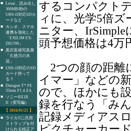
するコンパクトデ
■
Lexar、読み出し
300MB/秒の
ィに、光学5倍ズ
UHS-II対応SDカ
ードなど
■
ニター、IrSim
カシオ、スマホ
連携を強化した
「EXILIM EX-
頭予想価格は4万
ZR1700」
■
黒沢富雄写真展
「久慈川の氷
花」
2つの顔の距離
■
UHS-II対応のSD
カード持って
イマー」などの
る？
■
Distagon T* FE
ので、ほかにも設
35mm F1.4 ZA
■
ソニーRX1R
録を行なう「み
II（実写編）
【 2016/01/25 】
記録メディアスロッ
■
ライカTに汎用
ストラップを付
ピクチャーカー
けられる純正ア