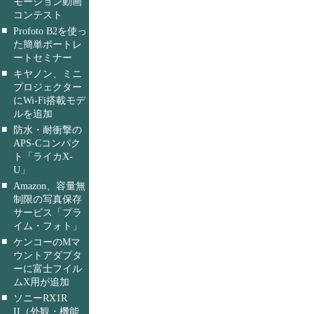
モーション動画
コンテスト
■
Profoto B2を使っ
た簡単ポートレ
ートセミナー
■
キヤノン、ミニ
プロジェクター
にWi-Fi搭載モデ
ルを追加
■
防水・耐衝撃の
APS-Cコンパク
ト「ライカX-
U」
■
Amazon、容量無
制限の写真保存
サービス「プラ
イム・フォト」
■
ケンコーのMマ
ウントアダプタ
ーに富士フイル
ムX用が追加
■
ソニーRX1R
II（外観・機能