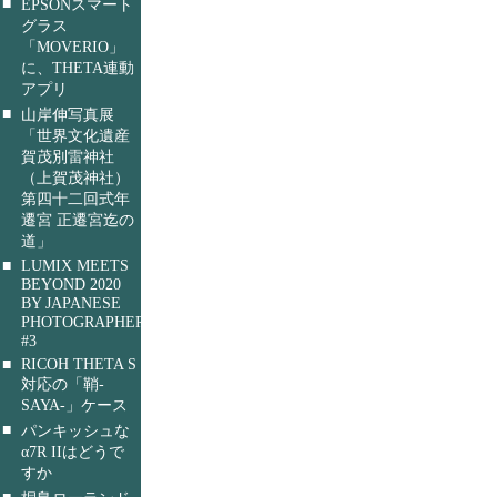
■
EPSONスマート
グラス
「MOVERIO」
に、THETA連動
アプリ
■
山岸伸写真展
「世界文化遺産
賀茂別雷神社
（上賀茂神社）
第四十二回式年
遷宮 正遷宮迄の
道」
■
LUMIX MEETS
BEYOND 2020
BY JAPANESE
PHOTOGRAPHERS
#3
■
RICOH THETA S
対応の「鞘-
SAYA-」ケース
■
パンキッシュな
α7R IIはどうで
すか
■