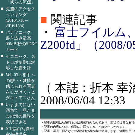
「彼らの流儀」
■
先週のアクセス
ランキング
■
関連記事
(2016/1/18～
2016/1/24)
・
富士フイルム、“
■
パナソニック、
書き込み最高
Z200fd」（2008/0
90MB/秒のSDXC
カード
■
セコニック、ス
トロボ制御に対
応した露出計
■
Vol. 03：相手へ
の想い・愛情が
（ 本誌：折本 幸
感じられる写真
を心がけて～ヒ
2008/06/04 12:33
ダキトモコさん
■
いままでにない
画角で、見たま
まの海の世界を
表現できる
・記事の情報は執筆時または掲載時のものであり、現状では異なる可
・記事の内容につき、個別にご回答することはいたしかねます。
■
JCII黒白写真暗
・記事、写真、図表などの著作権は著作者に帰属します。無断転用・
室基礎講座