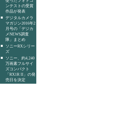
使ったフォトコ
ンテストの受賞
作品が発表
■
デジタルカメラ
マガジン2016年2
月号の「デジカ
メNEWS調査
隊」まとめ
■
ソニーRXシリー
ズ
■
ソニー、約4,240
万画素フルサイ
ズコンパクト
「RX1R II」の発
売日を決定