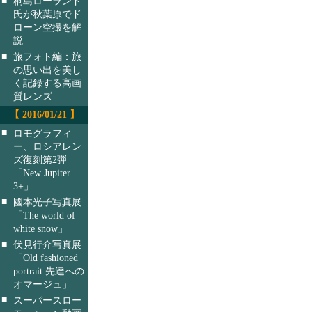
桐島ローランド
氏が秋葉原でド
ローン空撮を解
説
■
旅フォト編：旅
の思い出を美し
く記録する高画
質レンズ
【 2016/01/21 】
■
ロモグラフィ
ー、ロシアレン
ズ復刻第2弾
「New Jupiter
3+」
■
國本光子写真展
「The world of
white snow」
■
伏見行介写真展
「Old fashioned
portrait 先達への
オマージュ」
■
スーパースロー