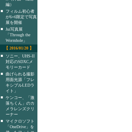
編）
■
フィルム初心者
が6×6限定で写真
展を開催
■
Jui写真展
「Through the
Wormhole」
【 2016/01/20 】
■
ソニー、UHS-II
対応のSDXCメ
モリーカード
■
曲げられる撮影
用面光源「フレ
キシブルLEDラ
イト」
■
ケンコー、「激
落ちくん」のカ
メラレンズクリ
ーナー
■
マイクロソフト
「OneDrive」を