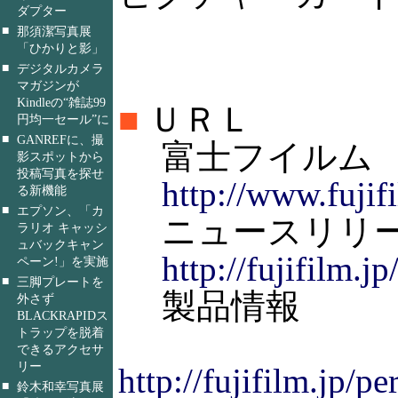
ダプター
■
那須潔写真展
「ひかりと影」
■
デジタルカメラ
マガジンが
Kindleの“雑誌99
■
ＵＲＬ
円均一セール”に
■
GANREFに、撮
富士フイルム
影スポットから
投稿写真を探せ
http://www.fujifi
る新機能
■
エプソン、「カ
ニュースリリ
ラリオ キャッシ
ュバックキャン
http://fujifilm.
ペーン!」を実施
■
三脚プレートを
製品情報
外さず
BLACKRAPIDス
トラップを脱着
できるアクセサ
リー
http://fujifilm.jp/p
■
鈴木和幸写真展