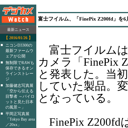
富士フイルム、「FinePix Z200fd
最新ニュース
【 2016/01/26 】
■
ニコンD3300の
富士フイルムは
最新ファームウ
ェアが公開
カメラ「FinePix
■
無制限でRAWも
保存できるオン
と発表した。当初
ラインストレー
ジ
していた製品。変
■
加藤健志写真展
「空から伝える
となっている。
目撃者 ～パイロ
ットと見た日本
の風景～」
■
平岡正写真展
FinePix Z200
「Tokyo Bay area
／20xx」