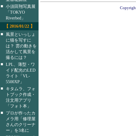
■
小須田翔写真展
Copyright
「TOKYO
Riverbed」
【 2016/01/22 】
■
風景といっしょ
に猫を写すに
は？ 雲の動きを
活かして風景を
撮るには？
■
LPL、薄型・ワ
イド配光のLED
ライト「VL-
5500XP」
■
キタムラ、フォ
トブック作成・
注文用アプリ
「フォト本」
■
プロが作ったカ
メラ用「修理屋
さんのクリーナ
ー」を3名に