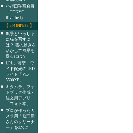
■
小須田翔写真展
「TOKYO
Riverbed」
【 2016/01/22 】
■
風景といっしょ
に猫を写すに
は？ 雲の動きを
活かして風景を
撮るには？
■
LPL、薄型・ワ
イド配光のLED
ライト「VL-
5500XP」
■
キタムラ、フォ
トブック作成・
注文用アプリ
「フォト本」
■
プロが作ったカ
メラ用「修理屋
さんのクリーナ
ー」を3名に