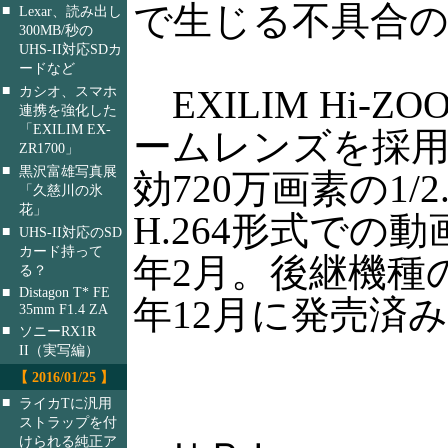
で生じる不具合の
■
Lexar、読み出し
300MB/秒の
UHS-II対応SDカ
ードなど
■
EXILIM Hi-
カシオ、スマホ
連携を強化した
「EXILIM EX-
ームレンズを採
ZR1700」
■
黒沢富雄写真展
効720万画素の1/
「久慈川の氷
花」
H.264形式での
■
UHS-II対応のSD
カード持って
年2月。後継機種の「E
る？
■
Distagon T* FE
年12月に発売済
35mm F1.4 ZA
■
ソニーRX1R
II（実写編）
【 2016/01/25 】
■
ライカTに汎用
ストラップを付
けられる純正ア