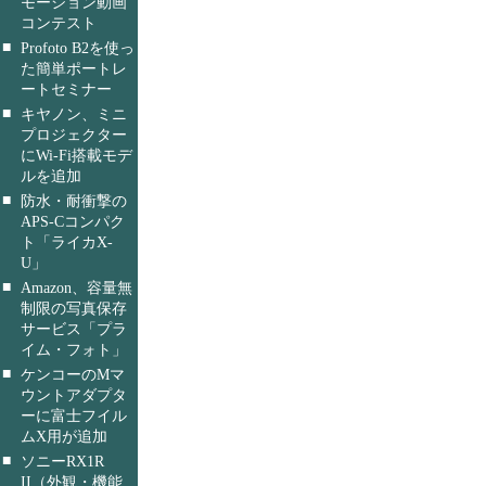
モーション動画
コンテスト
■
Profoto B2を使っ
た簡単ポートレ
ートセミナー
■
キヤノン、ミニ
プロジェクター
にWi-Fi搭載モデ
ルを追加
■
防水・耐衝撃の
APS-Cコンパク
ト「ライカX-
U」
■
Amazon、容量無
制限の写真保存
サービス「プラ
イム・フォト」
■
ケンコーのMマ
ウントアダプタ
ーに富士フイル
ムX用が追加
■
ソニーRX1R
II（外観・機能