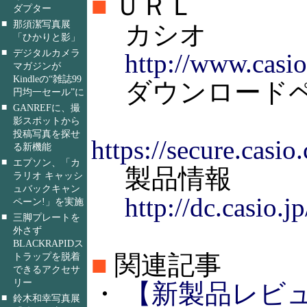
■
ＵＲＬ
ダプター
■
那須潔写真展
カシオ
「ひかりと影」
■
デジタルカメラ
http://www.casio
マガジンが
Kindleの“雑誌99
ダウンロード
円均一セール”に
■
GANREFに、撮
影スポットから
投稿写真を探せ
https://secure.cas
る新機能
■
エプソン、「カ
製品情報
ラリオ キャッシ
ュバックキャン
http://dc.casio.j
ペーン!」を実施
■
三脚プレートを
外さず
BLACKRAPIDス
■
関連記事
トラップを脱着
できるアクセサ
リー
・
【新製品レビュー】
■
鈴木和幸写真展