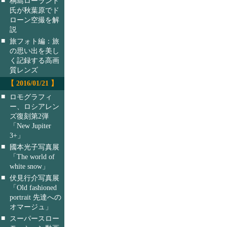
桐島ローランド
氏が秋葉原でド
ローン空撮を解
説
■
旅フォト編：旅
の思い出を美し
く記録する高画
質レンズ
【 2016/01/21 】
■
ロモグラフィ
ー、ロシアレン
ズ復刻第2弾
「New Jupiter
3+」
■
國本光子写真展
「The world of
white snow」
■
伏見行介写真展
「Old fashioned
portrait 先達への
オマージュ」
■
スーパースロー