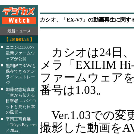
カシオ、「EX-V7」の動画再生に関す
最新ニュース
【 2016/01/26 】
■
ニコンD3300の
カシオは24日
最新ファームウ
ェアが公開
メラ「EXILIM H
■
無制限でRAWも
保存できるオン
ファームウェア
ラインストレー
ジ
番号は1.03。
■
加藤健志写真展
「空から伝える
目撃者 ～パイロ
ットと見た日本
Ver.1.03で
の風景～」
■
平岡正写真展
撮影した動画をA
「Tokyo Bay area
／20xx」