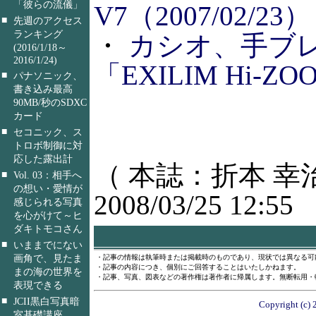
「彼らの流儀」
V7（2007/02/23）
■
先週のアクセス
ランキング
・
カシオ、手ブ
(2016/1/18～
2016/1/24)
「EXILIM Hi-ZO
■
パナソニック、
書き込み最高
90MB/秒のSDXC
カード
■
セコニック、ス
トロボ制御に対
応した露出計
（ 本誌：折本 幸
■
Vol. 03：相手へ
の想い・愛情が
2008/03/25 12:55
感じられる写真
を心がけて～ヒ
ダキトモコさん
■
いままでにない
画角で、見たま
・記事の情報は執筆時または掲載時のものであり、現状では異なる可
・記事の内容につき、個別にご回答することはいたしかねます。
まの海の世界を
・記事、写真、図表などの著作権は著作者に帰属します。無断転用・
表現できる
■
JCII黒白写真暗
Copyright (c) 
室基礎講座