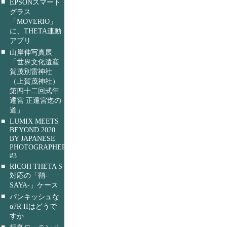
■
EPSONスマート
グラス
「MOVERIO」
に、THETA連動
アプリ
■
山岸伸写真展
「世界文化遺産
賀茂別雷神社
（上賀茂神社）
第四十二回式年
遷宮 正遷宮迄の
道」
■
LUMIX MEETS
BEYOND 2020
BY JAPANESE
PHOTOGRAPHERS
#3
■
RICOH THETA S
対応の「鞘-
SAYA-」ケース
■
パンキッシュな
α7R IIはどうで
すか
■