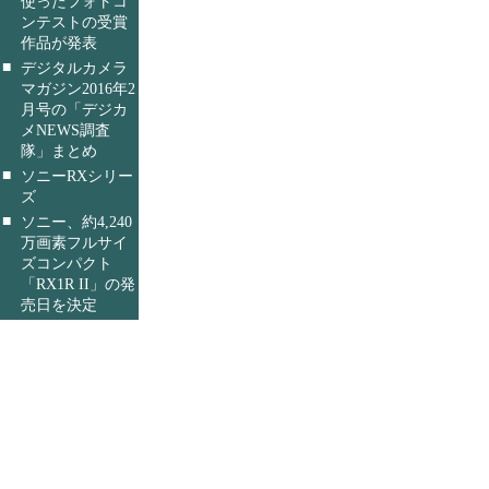
使ったフォトコ
ンテストの受賞
作品が発表
■
デジタルカメラ
マガジン2016年2
月号の「デジカ
メNEWS調査
隊」まとめ
■
ソニーRXシリー
ズ
■
ソニー、約4,240
万画素フルサイ
ズコンパクト
「RX1R II」の発
売日を決定