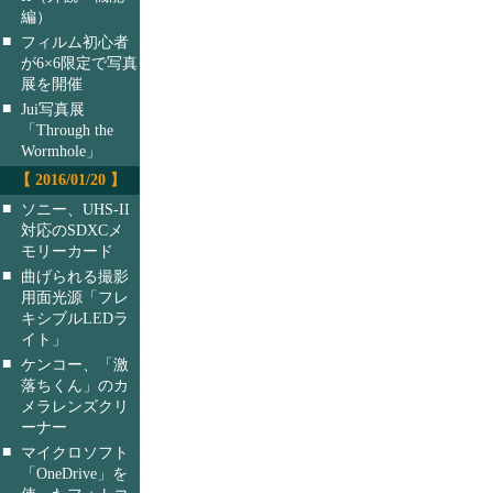
編）
■
フィルム初心者
が6×6限定で写真
展を開催
■
Jui写真展
「Through the
Wormhole」
【 2016/01/20 】
■
ソニー、UHS-II
対応のSDXCメ
モリーカード
■
曲げられる撮影
用面光源「フレ
キシブルLEDラ
イト」
■
ケンコー、「激
落ちくん」のカ
メラレンズクリ
ーナー
■
マイクロソフト
「OneDrive」を