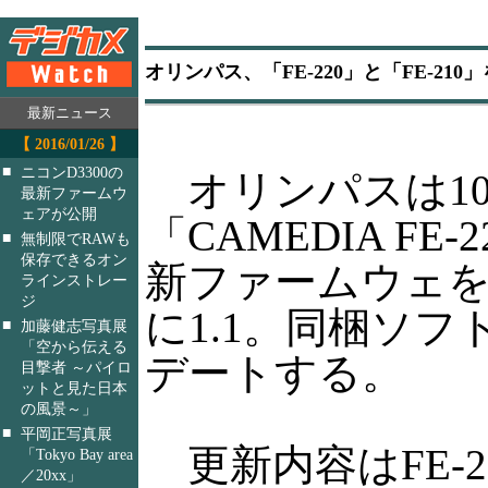
オリンパス、「FE-220」と「FE-21
最新ニュース
【 2016/01/26 】
■
ニコンD3300の
オリンパスは1
最新ファームウ
ェアが公開
「CAMEDIA FE-
■
無制限でRAWも
保存できるオン
新ファームウェ
ラインストレー
ジ
に1.1。同梱ソフト
■
加藤健志写真展
「空から伝える
デートする。
目撃者 ～パイロ
ットと見た日本
の風景～」
■
平岡正写真展
更新内容はFE-2
「Tokyo Bay area
／20xx」