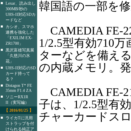
韓国語の一部を
■
Lexar、読み出し
300MB/秒の
UHS-II対応SDカ
ードなど
■
CAMEDIA F
カシオ、スマホ
連携を強化した
「EXILIM EX-
1/2.5型有効71
ZR1700」
■
黒沢富雄写真展
ターなどを備える
「久慈川の氷
花」
の内蔵メモリ。発売
■
UHS-II対応のSD
カード持って
る？
■
Distagon T* FE
CAMEDIA F
35mm F1.4 ZA
■
ソニーRX1R
子は、1/2.5型
II（実写編）
【 2016/01/25 】
チャーカードスロ
■
ライカTに汎用
ストラップを付
けられる純正ア