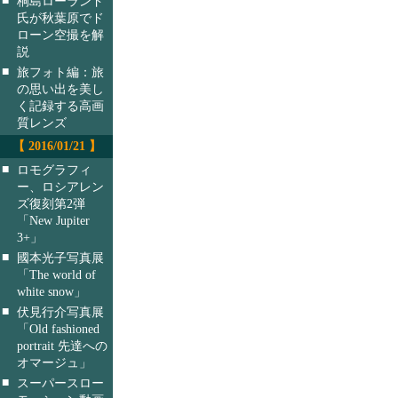
桐島ローランド
氏が秋葉原でド
ローン空撮を解
説
■
旅フォト編：旅
の思い出を美し
く記録する高画
質レンズ
【 2016/01/21 】
■
ロモグラフィ
ー、ロシアレン
ズ復刻第2弾
「New Jupiter
3+」
■
國本光子写真展
「The world of
white snow」
■
伏見行介写真展
「Old fashioned
portrait 先達への
オマージュ」
■
スーパースロー