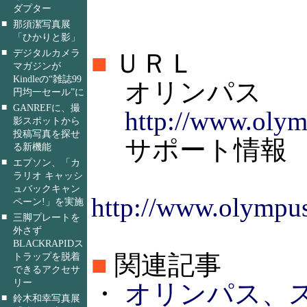
ダプター
■
那須潔写真展
「ひかりと影」
■
デジタルカメラ
■
ＵＲＬ
マガジンが
Kindleの“雑誌99
オリンパス
円均一セール”に
■
GANREFに、撮
http://www.olym
影スポットから
投稿写真を探せ
サポート情報
る新機能
■
エプソン、「カ
ラリオ キャッシ
ュバックキャン
http://www.olympus
ペーン!」を実施
■
三脚プレートを
外さず
BLACKRAPIDス
■
関連記事
トラップを脱着
できるアクセサ
リー
・
オリンパス、ス
■
鈴木和幸写真展