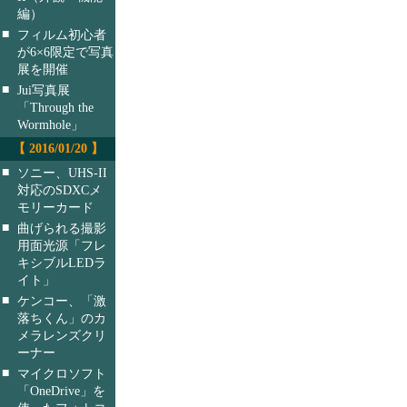
編）
■
フィルム初心者
が6×6限定で写真
展を開催
■
Jui写真展
「Through the
Wormhole」
【 2016/01/20 】
■
ソニー、UHS-II
対応のSDXCメ
モリーカード
■
曲げられる撮影
用面光源「フレ
キシブルLEDラ
イト」
■
ケンコー、「激
落ちくん」のカ
メラレンズクリ
ーナー
■
マイクロソフト
「OneDrive」を