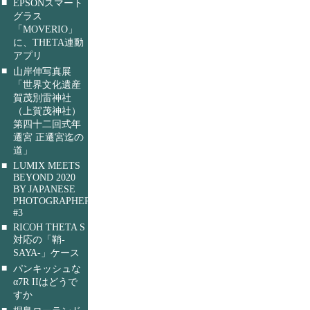
■
EPSONスマート
グラス
「MOVERIO」
に、THETA連動
アプリ
■
山岸伸写真展
「世界文化遺産
賀茂別雷神社
（上賀茂神社）
第四十二回式年
遷宮 正遷宮迄の
道」
■
LUMIX MEETS
BEYOND 2020
BY JAPANESE
PHOTOGRAPHERS
#3
■
RICOH THETA S
対応の「鞘-
SAYA-」ケース
■
パンキッシュな
α7R IIはどうで
すか
■