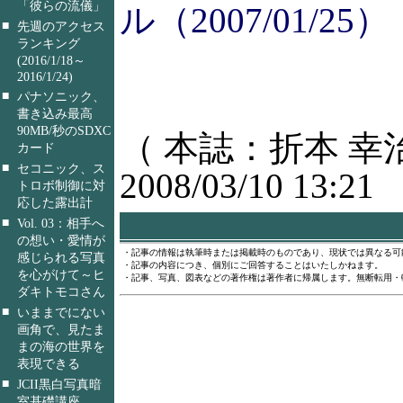
「彼らの流儀」
ル（2007/01/25）
■
先週のアクセス
ランキング
(2016/1/18～
2016/1/24)
■
パナソニック、
書き込み最高
90MB/秒のSDXC
（ 本誌：折本 幸
カード
■
セコニック、ス
2008/03/10 13:21
トロボ制御に対
応した露出計
■
Vol. 03：相手へ
の想い・愛情が
・記事の情報は執筆時または掲載時のものであり、現状では異なる可
感じられる写真
・記事の内容につき、個別にご回答することはいたしかねます。
を心がけて～ヒ
・記事、写真、図表などの著作権は著作者に帰属します。無断転用・
ダキトモコさん
■
いままでにない
画角で、見たま
まの海の世界を
表現できる
■
JCII黒白写真暗
室基礎講座