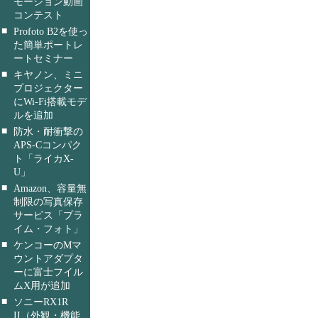
モーション動画
コンテスト
■
Profoto B2を使っ
た簡単ポートレ
ートセミナー
■
キヤノン、ミニ
プロジェクター
にWi-Fi搭載モデ
ルを追加
■
防水・耐衝撃の
APS-Cコンパク
ト「ライカX-
U」
■
Amazon、容量無
制限の写真保存
サービス「プラ
イム・フォト」
■
ケンコーのMマ
ウントアダプタ
ーに富士フイル
ムX用が追加
■
ソニーRX1R
II（外観・機能