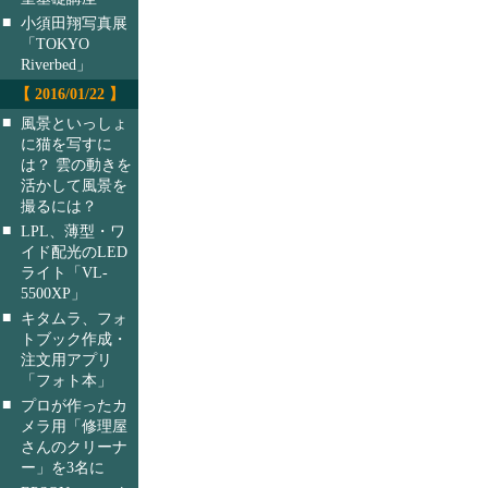
■
小須田翔写真展
「TOKYO
Riverbed」
【 2016/01/22 】
■
風景といっしょ
に猫を写すに
は？ 雲の動きを
活かして風景を
撮るには？
■
LPL、薄型・ワ
イド配光のLED
ライト「VL-
5500XP」
■
キタムラ、フォ
トブック作成・
注文用アプリ
「フォト本」
■
プロが作ったカ
メラ用「修理屋
さんのクリーナ
ー」を3名に