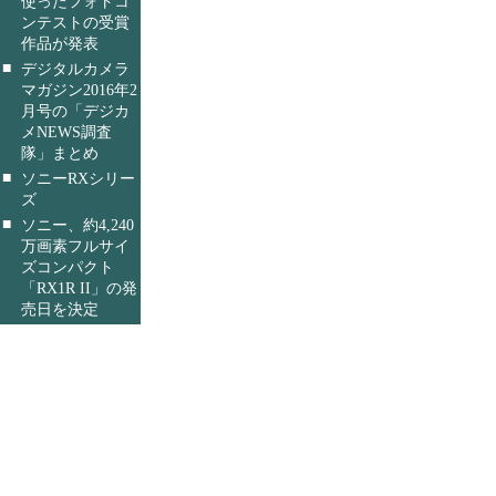
使ったフォトコ
ンテストの受賞
作品が発表
■
デジタルカメラ
マガジン2016年2
月号の「デジカ
メNEWS調査
隊」まとめ
■
ソニーRXシリー
ズ
■
ソニー、約4,240
万画素フルサイ
ズコンパクト
「RX1R II」の発
売日を決定