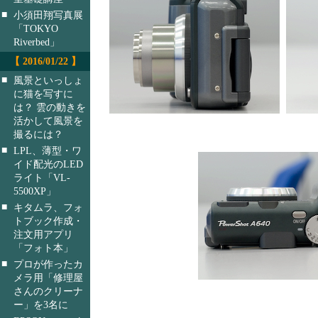
■
小須田翔写真展
「TOKYO
Riverbed」
【 2016/01/22 】
■
風景といっしょ
に猫を写すに
は？ 雲の動きを
活かして風景を
撮るには？
■
LPL、薄型・ワ
イド配光のLED
ライト「VL-
5500XP」
■
キタムラ、フォ
トブック作成・
注文用アプリ
「フォト本」
■
プロが作ったカ
メラ用「修理屋
さんのクリーナ
ー」を3名に