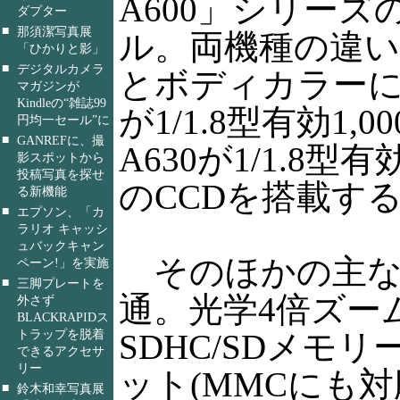
A600」シリーズ
ダプター
■
那須潔写真展
ル。両機種の違い
「ひかりと影」
■
デジタルカメラ
とボディカラーに
マガジンが
Kindleの“雑誌99
が1/1.8型有効1,
円均一セール”に
■
GANREFに、撮
A630が1/1.8型
影スポットから
投稿写真を探せ
のCCDを搭載す
る新機能
■
エプソン、「カ
ラリオ キャッシ
ュバックキャン
そのほかの主な
ペーン!」を実施
■
三脚プレートを
通。光学4倍ズー
外さず
BLACKRAPIDス
トラップを脱着
SDHC/SDメモ
できるアクセサ
リー
ット(MMCにも対応
■
鈴木和幸写真展