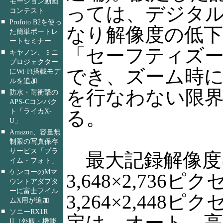
モーション動画
っては、デジタ
コンテスト
■
Profoto B2を使っ
なり解像度の低
た簡単ポートレ
ートセミナー
「セーフティズ
■
キヤノン、ミニ
プロジェクター
でき、ズーム時
にWi-Fi搭載モデ
ルを追加
を行なわない限
■
防水・耐衝撃の
APS-Cコンパク
ト「ライカX-
る。
U」
■
Amazon、容量無
制限の写真保存
サービス「プラ
最大記録解像度は
イム・フォト」
■
ケンコーのMマ
3,648×2,736ピ
ウントアダプタ
ーに富士フイル
3,264×2,448
ムX用が追加
■
ソニーRX1R
定は、オート、高
II（外観・機能