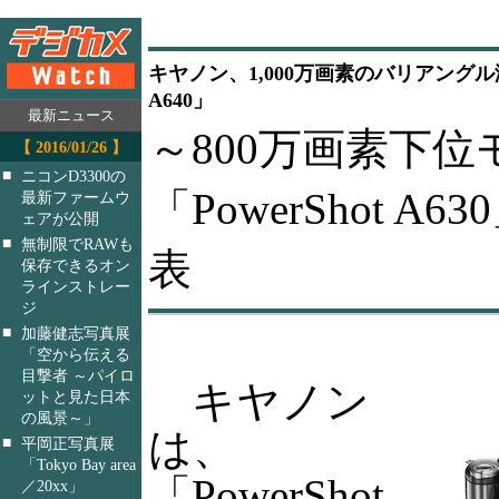
キヤノン、1,000万画素のバリアングル液
A640」
最新ニュース
～800万画素下位
【 2016/01/26 】
■
ニコンD3300の
「PowerShot A
最新ファームウ
ェアが公開
■
無制限でRAWも
表
保存できるオン
ラインストレー
ジ
■
加藤健志写真展
「空から伝える
目撃者 ～パイロ
キヤノン
ットと見た日本
の風景～」
は、
■
平岡正写真展
「Tokyo Bay area
「PowerShot
／20xx」