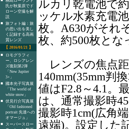
ルカリ乾電池で約
桐島ローランド
氏が秋葉原でド
ローン空撮を解
ッケル水素充電池で
説
■
旅フォト編：旅
枚。A630がそれぞ
の思い出を美し
く記録する高画
枚、約500枚と
質レンズ
【 2016/01/21 】
■
ロモグラフィ
ー、ロシアレン
レンズの焦点距
ズ復刻第2弾
「New Jupiter
140mm(35mm判
3+」
■
國本光子写真展
値はF2.8～4.1
「The world of
white snow」
は、通常撮影時45
■
伏見行介写真展
「Old fashioned
撮影時1cm(広角端)
portrait 先達への
オマージュ」
遠端)。設定した
■
スーパースロー