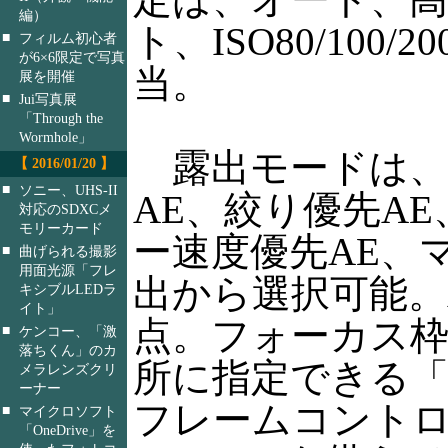
編）
ト、ISO80/100/20
■
フィルム初心者
が6×6限定で写真
当。
展を開催
■
Jui写真展
「Through the
Wormhole」
露出モードは、
【 2016/01/20 】
■
ソニー、UHS-II
AE、絞り優先A
対応のSDXCメ
モリーカード
ー速度優先AE、
■
曲げられる撮影
用面光源「フレ
出から選択可能。
キシブルLEDラ
イト」
点。フォーカス
■
ケンコー、「激
落ちくん」のカ
所に指定できる
メラレンズクリ
ーナー
フレームコント
■
マイクロソフト
「OneDrive」を