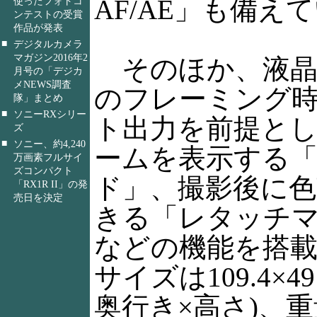
AF/AE」も備え
使ったフォトコ
ンテストの受賞
作品が発表
■
デジタルカメラ
マガジン2016年2
そのほか、液晶
月号の「デジカ
メNEWS調査
のフレーミング
隊」まとめ
■
ソニーRXシリー
ト出力を前提とし
ズ
■
ソニー、約4,240
ームを表示する「3
万画素フルサイ
ズコンパクト
ド」、撮影後に色
「RX1R II」の発
売日を決定
きる「レタッチ
などの機能を搭
サイズは109.4×49
奥行き×高さ)、