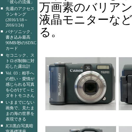
「彼らの流儀」
万画素のバリアング
■
先週のアクセス
ランキング
液晶モニターな
(2016/1/18～
2016/1/24)
る。
■
パナソニック、
書き込み最高
90MB/秒のSDXC
カード
■
セコニック、ス
トロボ制御に対
応した露出計
■
Vol. 03：相手へ
の想い・愛情が
感じられる写真
を心がけて～ヒ
ダキトモコさん
■
いままでにない
画角で、見たま
まの海の世界を
表現できる
■
JCII黒白写真暗
室基礎講座