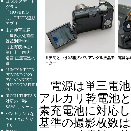
■
EPSONスマート
グラス
「MOVERIO」
に、THETA連動
アプリ
■
山岸伸写真展
「世界文化遺産
賀茂別雷神社
（上賀茂神社）
第四十二回式年
遷宮 正遷宮迄の
世界初という2.5型のバリアングル液晶モ
電源は
ニター
道」
■
LUMIX MEETS
BEYOND 2020
BY JAPANESE
電源は単三電池
PHOTOGRAPHERS
#3
アルカリ乾電池
■
RICOH THETA S
対応の「鞘-
素充電池に対応し、
SAYA-」ケース
■
パンキッシュな
基準の撮影枚数は、
α7R IIはどうで
すか
■