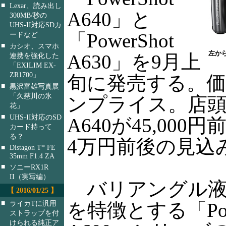
■
Lexar、読み出し
A640」と
300MB/秒の
UHS-II対応SDカ
「PowerShot
ードなど
■
カシオ、スマホ
左からP
A630」を9月上
連携を強化した
「EXILIM EX-
ZR1700」
旬に発売する。
■
黒沢富雄写真展
「久慈川の氷
ンプライス。店
花」
■
UHS-II対応のSD
A640が45,000円
カード持って
る？
4万円前後の見込
■
Distagon T* FE
35mm F1.4 ZA
■
ソニーRX1R
II（実写編）
バリアングル液
【 2016/01/25 】
■
を特徴とする「Powe
ライカTに汎用
ストラップを付
けられる純正ア