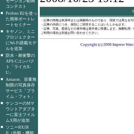
モーション動画
コンテスト
■
Profoto B2を使っ
た簡単ポートレ
・記事の情報は執筆時または掲載時のものであり、現状では異なる可
ートセミナー
・記事の内容につき、個別にご回答することはいたしかねます。
・記事、写真、図表などの著作権は著作者に帰属します。無断転用・
■
キヤノン、ミニ
ご利用の場合は別途お問い合わせください。
プロジェクター
にWi-Fi搭載モデ
Copyright (c) 2008 Impress Watch
ルを追加
■
防水・耐衝撃の
APS-Cコンパク
ト「ライカX-
U」
■
Amazon、容量無
制限の写真保存
サービス「プラ
イム・フォト」
■
ケンコーのMマ
ウントアダプタ
ーに富士フイル
ムX用が追加
■
ソニーRX1R
II（外観・機能