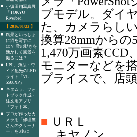
メラ「PowerS
■
小須田翔写真展
プモデル。ダイ
「TOKYO
Riverbed」
た、カメラらしい
【 2016/01/22 】
■
風景といっしょ
換算28mmからの5
に猫を写すに
は？ 雲の動きを
1,470万画素CC
活かして風景を
撮るには？
モニターなどを
■
LPL、薄型・ワ
イド配光のLED
プライスで、店頭価
ライト「VL-
5500XP」
■
キタムラ、フォ
トブック作成・
注文用アプリ
「フォト本」
■
プロが作ったカ
■
ＵＲＬ
メラ用「修理屋
さんのクリーナ
キヤノン
ー」を3名に