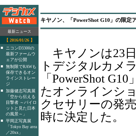
キヤノン、「PowerShot G10」の
最新ニュース
【 2016/01/26 】
■
ニコンD3300の
キヤノンは23
最新ファームウ
ェアが公開
トデジタルカメ
■
無制限でRAWも
保存できるオン
「PowerShot G
ラインストレー
ジ
たオンラインシ
■
加藤健志写真展
「空から伝える
クセサリーの発売日
目撃者 ～パイロ
ットと見た日本
時に決定した。
の風景～」
■
平岡正写真展
「Tokyo Bay area
／20xx」