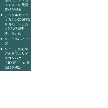
使ったフォトコ
ンテストの受賞
作品が発表
■
デジタルカメラ
マガジン2016年2
月号の「デジカ
メNEWS調査
隊」まとめ
■
ソニーRXシリー
ズ
■
ソニー、約4,240
万画素フルサイ
ズコンパクト
「RX1R II」の発
売日を決定