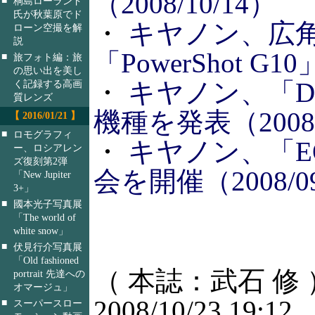
（2008/10/14）
桐島ローランド
氏が秋葉原でド
・
キヤノン、広角
ローン空撮を解
説
「PowerShot G10
■
旅フォト編：旅
の思い出を美し
・
キヤノン、「D
く記録する高画
質レンズ
機種を発表（2008/
【 2016/01/21 】
■
ロモグラフィ
・
キヤノン、「EOS
ー、ロシアレン
ズ復刻第2弾
会を開催（2008/09
「New Jupiter
3+」
■
國本光子写真展
「The world of
white snow」
■
伏見行介写真展
「Old fashioned
（ 本誌：武石 修 
portrait 先達への
オマージュ」
2008/10/23 19:12
■
スーパースロー