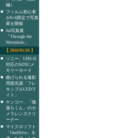
編）
■
フィルム初心者
が6×6限定で写真
展を開催
■
Jui写真展
「Through the
Wormhole」
【 2016/01/20 】
■
ソニー、UHS-II
対応のSDXCメ
モリーカード
■
曲げられる撮影
用面光源「フレ
キシブルLEDラ
イト」
■
ケンコー、「激
落ちくん」のカ
メラレンズクリ
ーナー
■
マイクロソフト
「OneDrive」を