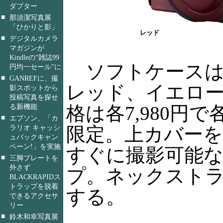
ダプター
■
那須潔写真展
「ひかりと影」
レッド
■
デジタルカメラ
マガジンが
Kindleの“雑誌99
ソフトケースは
円均一セール”に
■
GANREFに、撮
レッド、イエロー
影スポットから
投稿写真を探せ
格は各7,980円で各
る新機能
■
エプソン、「カ
限定。上カバー
ラリオ キャッシ
ュバックキャン
ペーン!」を実施
すぐに撮影可能
■
三脚プレートを
外さず
プ。ネックスト
BLACKRAPIDス
トラップを脱着
する。
できるアクセサ
リー
■
鈴木和幸写真展