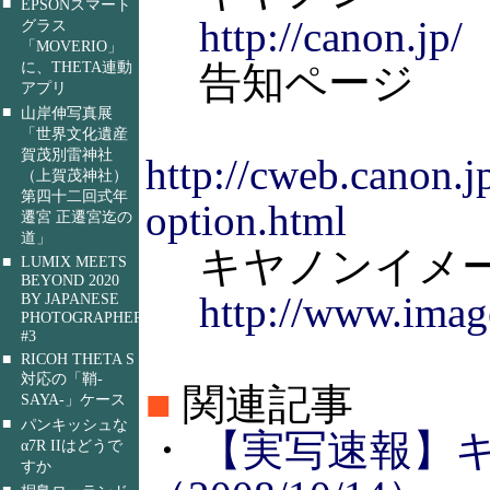
■
EPSONスマート
http://canon.jp/
グラス
「MOVERIO」
に、THETA連動
告知ページ
アプリ
■
山岸伸写真展
「世界文化遺産
賀茂別雷神社
http://cweb.canon.
（上賀茂神社）
第四十二回式年
option.html
遷宮 正遷宮迄の
道」
キヤノンイメー
■
LUMIX MEETS
BEYOND 2020
http://www.imag
BY JAPANESE
PHOTOGRAPHERS
#3
■
RICOH THETA S
対応の「鞘-
■
関連記事
SAYA-」ケース
■
パンキッシュな
・
【実写速報】キヤノ
α7R IIはどうで
すか
■