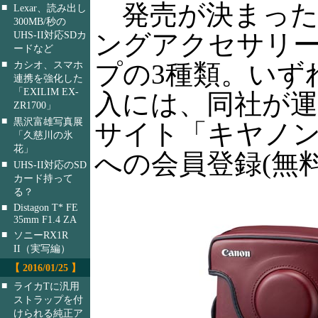
発売が決まった
■
Lexar、読み出し
300MB/秒の
ングアクセサリ
UHS-II対応SDカ
ードなど
■
プの3種類。いずれも
カシオ、スマホ
連携を強化した
「EXILIM EX-
入には、同社が
ZR1700」
■
黒沢富雄写真展
サイト「キヤノ
「久慈川の氷
花」
への会員登録(無
■
UHS-II対応のSD
カード持って
る？
■
Distagon T* FE
35mm F1.4 ZA
■
ソニーRX1R
II（実写編）
【 2016/01/25 】
■
ライカTに汎用
ストラップを付
けられる純正ア