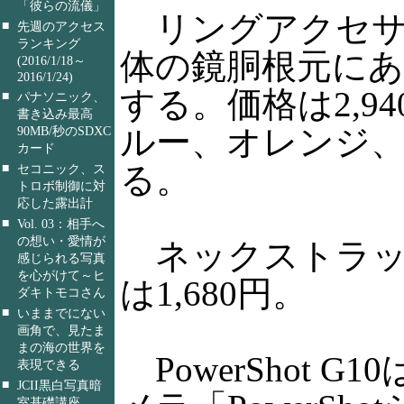
「彼らの流儀」
リングアクセサ
■
先週のアクセス
ランキング
体の鏡胴根元に
(2016/1/18～
2016/1/24)
する。価格は2,94
■
パナソニック、
書き込み最高
ルー、オレンジ、
90MB/秒のSDXC
カード
る。
■
セコニック、ス
トロボ制御に対
応した露出計
■
Vol. 03：相手へ
の想い・愛情が
ネックストラップ
感じられる写真
を心がけて～ヒ
は1,680円。
ダキトモコさん
■
いままでにない
画角で、見たま
まの海の世界を
PowerShot 
表現できる
■
JCII黒白写真暗
室基礎講座