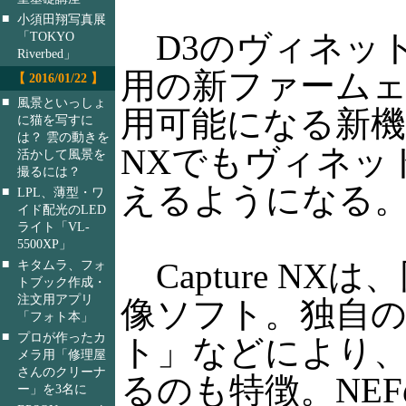
■
小須田翔写真展
D3のヴィネット
「TOKYO
Riverbed」
用の新ファームェア
【 2016/01/22 】
■
風景といっしょ
用可能になる新機能
に猫を写すに
は？ 雲の動きを
NXでもヴィネッ
活かして風景を
撮るには？
えるようになる
■
LPL、薄型・ワ
イド配光のLED
ライト「VL-
5500XP」
■
Capture NX
キタムラ、フォ
トブック作成・
注文用アプリ
像ソフト。独自
「フォト本」
■
プロが作ったカ
ト」などにより
メラ用「修理屋
さんのクリーナ
るのも特徴。NE
ー」を3名に