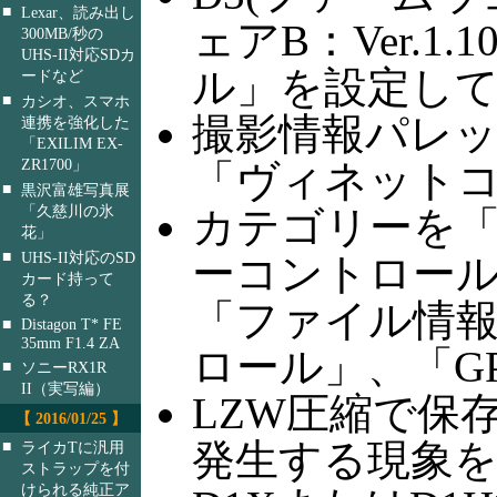
■
Lexar、読み出し
ェアB：Ver.
300MB/秒の
UHS-II対応SDカ
ル」を設定して
ードなど
■
カシオ、スマホ
撮影情報パレッ
連携を強化した
「EXILIM EX-
ZR1700」
「ヴィネット
■
黒沢富雄写真展
「久慈川の氷
カテゴリーを
花」
■
UHS-II対応のSD
ーコントロール
カード持って
る？
「ファイル情
■
Distagon T* FE
35mm F1.4 ZA
ロール」、「G
■
ソニーRX1R
II（実写編）
LZW圧縮で保
【 2016/01/25 】
発生する現象
■
ライカTに汎用
ストラップを付
けられる純正ア