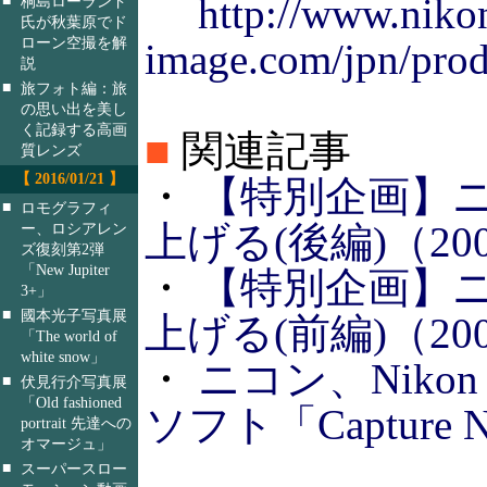
http://www.niko
桐島ローランド
氏が秋葉原でド
ローン空撮を解
image.com/jpn/prod
説
■
旅フォト編：旅
の思い出を美し
く記録する高画
■
関連記事
質レンズ
【 2016/01/21 】
・
【特別企画】ニコ
■
ロモグラフィ
上げる(後編)（2007
ー、ロシアレン
ズ復刻第2弾
「New Jupiter
・
【特別企画】ニコ
3+」
■
國本光子写真展
上げる(前編)（2007
「The world of
white snow」
・
ニコン、Niko
■
伏見行介写真展
「Old fashioned
ソフト「Capture N
portrait 先達への
オマージュ」
■
スーパースロー