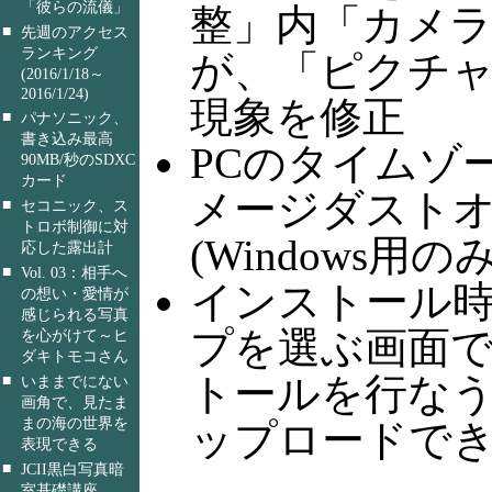
「彼らの流儀」
整」内「カメ
■
先週のアクセス
ランキング
が、「ピクチ
(2016/1/18～
2016/1/24)
現象を修正
■
パナソニック、
書き込み最高
PCのタイムゾ
90MB/秒のSDXC
カード
メージダスト
■
セコニック、ス
トロボ制御に対
(Windows用のみ
応した露出計
■
Vol. 03：相手へ
インストール時、
の想い・愛情が
感じられる写真
プを選ぶ画面で
を心がけて～ヒ
ダキトモコさん
トールを行なう
■
いままでにない
画角で、見たま
まの海の世界を
ップロードできな
表現できる
■
JCII黒白写真暗
室基礎講座