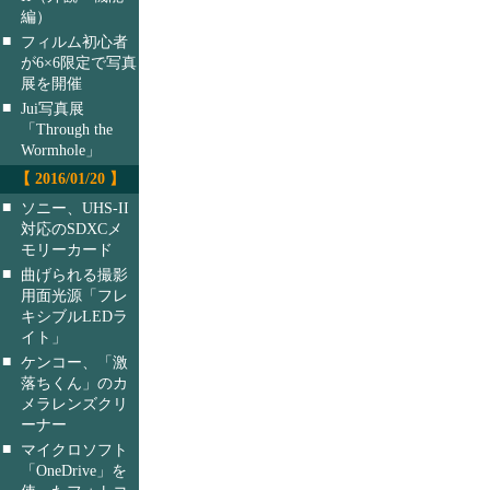
編）
■
フィルム初心者
が6×6限定で写真
展を開催
■
Jui写真展
「Through the
Wormhole」
【 2016/01/20 】
■
ソニー、UHS-II
対応のSDXCメ
モリーカード
■
曲げられる撮影
用面光源「フレ
キシブルLEDラ
イト」
■
ケンコー、「激
落ちくん」のカ
メラレンズクリ
ーナー
■
マイクロソフト
「OneDrive」を