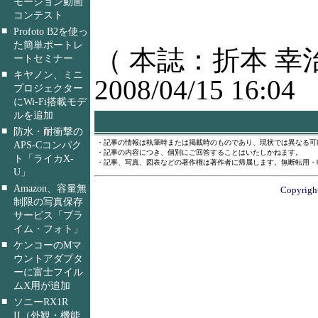
モーション動画
コンテスト
■
Profoto B2を使っ
た簡単ポートレ
（ 本誌：折本 幸
ートセミナー
■
キヤノン、ミニ
2008/04/15 16:04
プロジェクター
にWi-Fi搭載モデ
ルを追加
■
防水・耐衝撃の
・記事の情報は執筆時または掲載時のものであり、現状では異なる可
APS-Cコンパク
・記事の内容につき、個別にご回答することはいたしかねます。
ト「ライカX-
・記事、写真、図表などの著作権は著作者に帰属します。無断転用・
U」
■
Amazon、容量無
Copyright
制限の写真保存
サービス「プラ
イム・フォト」
■
ケンコーのMマ
ウントアダプタ
ーに富士フイル
ムX用が追加
■
ソニーRX1R
II（外観・機能