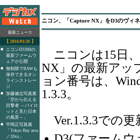
ニコン、「Capture NX」をD3の
最新ニュース
【 2016/01/26 】
■
ニコンD3300の
ニコンは15日、R
最新ファームウ
ェアが公開
NX」の最新アッ
■
無制限でRAWも
保存できるオン
ョン番号は、Windo
ラインストレー
ジ
1.3.3。
■
加藤健志写真展
「空から伝える
目撃者 ～パイロ
ットと見た日本
Ver.1.3.3で
の風景～」
■
平岡正写真展
「Tokyo Bay area
D3(ファームウェ
／20xx」