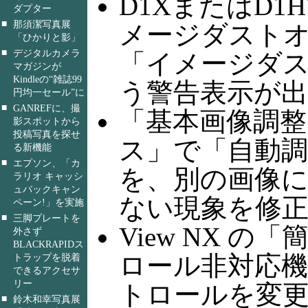
D1XまたはD
ダプター
■
那須潔写真展
メージダスト
「ひかりと影」
■
デジタルカメラ
「イメージダ
マガジンが
Kindleの“雑誌99
う警告表示が
円均一セール”に
■
GANREFに、撮
「基本画像調整
影スポットから
投稿写真を探せ
ス」で「自動
る新機能
■
エプソン、「カ
を、別の画像
ラリオ キャッシ
ュバックキャン
ない現象を修
ペーン!」を実施
■
三脚プレートを
View NX 
外さず
BLACKRAPIDス
ロール非対応機
トラップを脱着
できるアクセサ
リー
トロールを変更し
■
鈴木和幸写真展