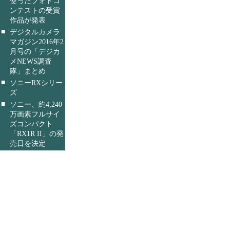
使ったフォトコ
ンテストの受賞
作品が発表
■
デジタルカメラ
マガジン2016年2
月号の「デジカ
メNEWS調査
隊」まとめ
■
ソニーRXシリー
ズ
■
ソニー、約4,240
万画素フルサイ
ズコンパクト
「RX1R II」の発
売日を決定