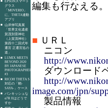
■
EPSONスマート
編集も行なえる
グラス
「MOVERIO」
に、THETA連動
アプリ
■
山岸伸写真展
「世界文化遺産
賀茂別雷神社
■
ＵＲＬ
（上賀茂神社）
第四十二回式年
ニコン
遷宮 正遷宮迄の
道」
http://www.nikon
■
LUMIX MEETS
BEYOND 2020
BY JAPANESE
ダウンロード
PHOTOGRAPHERS
#3
http://www.niko
■
RICOH THETA S
対応の「鞘-
image.com/jpn/supp
SAYA-」ケース
■
パンキッシュな
製品情報
α7R IIはどうで
すか
■