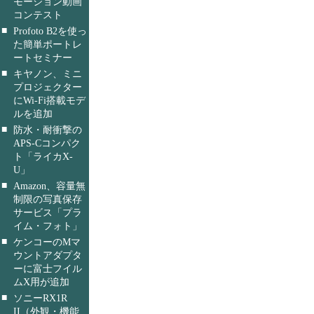
モーション動画
コンテスト
■
Profoto B2を使っ
た簡単ポートレ
ートセミナー
■
キヤノン、ミニ
プロジェクター
にWi-Fi搭載モデ
ルを追加
■
防水・耐衝撃の
APS-Cコンパク
ト「ライカX-
U」
■
Amazon、容量無
制限の写真保存
サービス「プラ
イム・フォト」
■
ケンコーのMマ
ウントアダプタ
ーに富士フイル
ムX用が追加
■
ソニーRX1R
II（外観・機能