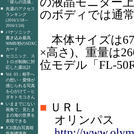
の液晶モニター上
「彼らの流儀」
■
先週のアクセス
のボディでは通
ランキング
(2016/1/18～
2016/1/24)
■
パナソニック、
本体サイズは67×1
書き込み最高
90MB/秒のSDXC
×高さ)、重量は26
カード
■
セコニック、ス
位モデル「FL-5
トロボ制御に対
応した露出計
■
Vol. 03：相手へ
の想い・愛情が
感じられる写真
を心がけて～ヒ
ダキトモコさん
■
ＵＲＬ
■
いままでにない
画角で、見たま
まの海の世界を
オリンパス
表現できる
■
JCII黒白写真暗
http://www.olym
室基礎講座