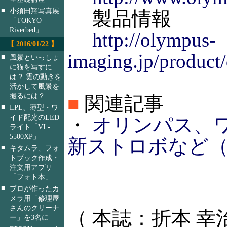
■
小須田翔写真展
製品情報
「TOKYO
Riverbed」
http://olympus-
【 2016/01/22 】
imaging.jp/product/d
■
風景といっしょ
に猫を写すに
は？ 雲の動きを
活かして風景を
撮るには？
■
関連記事
■
LPL、薄型・ワ
イド配光のLED
・
オリンパス、
ライト「VL-
5500XP」
新ストロボなど（200
■
キタムラ、フォ
トブック作成・
注文用アプリ
「フォト本」
■
プロが作ったカ
メラ用「修理屋
さんのクリーナ
（ 本誌：折本 幸
ー」を3名に