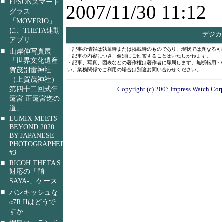
■
EPSONスマート
2007/11/30 11:12
グラス
「MOVERIO」
に、THETA連動
デジカメ
アプリ
・記事の情報は執筆時または掲載時のものであり、現状では異なる可
■
山岸伸写真展
・記事の内容につき、個別にご回答することはいたしかねます。
「世界文化遺産
・記事、写真、図表などの著作権は著作者に帰属します。無断転用・
賀茂別雷神社
い。業務関係でご利用の場合は別途お問い合わせください。
（上賀茂神社）
第四十二回式年
Copyright (c) 2007 Impress Watch Corp
遷宮 正遷宮迄の
道」
■
LUMIX MEETS
BEYOND 2020
BY JAPANESE
PHOTOGRAPHERS
#3
■
RICOH THETA S
対応の「鞘-
SAYA-」ケース
■
パンキッシュな
α7R IIはどうで
すか
■