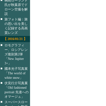
桐島ローランド
氏が秋葉原でド
ローン空撮を解
説
■
旅フォト編：旅
の思い出を美し
く記録する高画
質レンズ
【 2016/01/21 】
■
ロモグラフィ
ー、ロシアレン
ズ復刻第2弾
「New Jupiter
3+」
■
國本光子写真展
「The world of
white snow」
■
伏見行介写真展
「Old fashioned
portrait 先達への
オマージュ」
■
スーパースロー