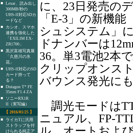
に、23日発売の
■
Lexar、読み出し
300MB/秒の
「E-3」の新機
UHS-II対応SDカ
ードなど
■
シュシステム」
カシオ、スマホ
連携を強化した
「EXILIM EX-
ドナンバーは12m
ZR1700」
■
黒沢富雄写真展
36。単3電池2
「久慈川の氷
花」
クリップオンス
■
UHS-II対応のSD
カード持って
バウンス発光に
る？
■
Distagon T* FE
35mm F1.4 ZA
■
ソニーRX1R
調光モードはTT
II（実写編）
【 2016/01/25 】
ニュアル、FP-T
■
ライカTに汎用
ストラップを付
ル。オートおよ
けられる純正ア