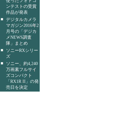
使ったフォトコ
ンテストの受賞
作品が発表
■
デジタルカメラ
マガジン2016年2
月号の「デジカ
メNEWS調査
隊」まとめ
■
ソニーRXシリー
ズ
■
ソニー、約4,240
万画素フルサイ
ズコンパクト
「RX1R II」の発
売日を決定