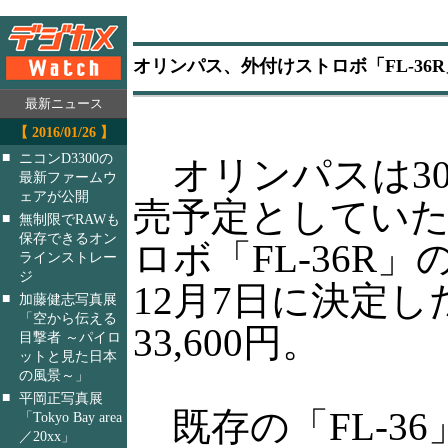
オリンパス、外付けストロボ「FL-36R
最新ニュース
【 2016/01/26 】
■
ニコンD3300の
オリンパスは30
最新ファームウ
ェアが公開
売予定としてい
■
無制限でRAWも
保存できるオン
ロボ「FL-36R
ラインストレー
ジ
12月7日に決定
■
加藤健志写真展
「空から伝える
33,600円。
目撃者 ～パイロ
ットと見た日本
の風景～」
■
平岡正写真展
既存の「FL-3
「Tokyo Bay area
／20xx」