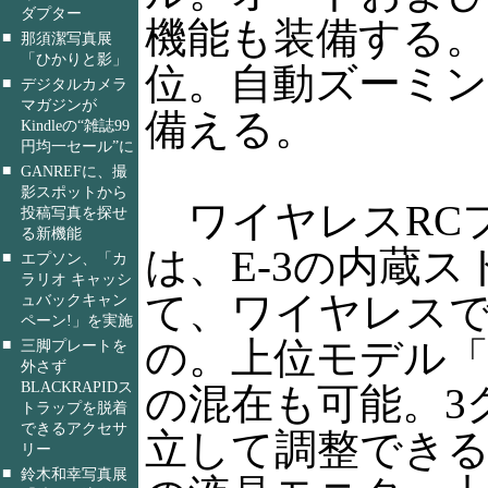
ダプター
機能も装備する。発
■
那須潔写真展
「ひかりと影」
位。自動ズーミ
■
デジタルカメラ
マガジンが
備える。
Kindleの“雑誌99
円均一セール”に
■
GANREFに、撮
影スポットから
ワイヤレスRC
投稿写真を探せ
る新機能
は、E-3の内蔵
■
エプソン、「カ
ラリオ キャッシ
て、ワイヤレス
ュバックキャン
ペーン!」を実施
の。上位モデル「FL
■
三脚プレートを
外さず
BLACKRAPIDス
の混在も可能。3
トラップを脱着
できるアクセサ
立して調整できる
リー
■
鈴木和幸写真展