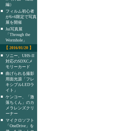
編）
■
フィルム初心者
が6×6限定で写真
展を開催
■
Jui写真展
「Through the
Wormhole」
【 2016/01/20 】
■
ソニー、UHS-II
対応のSDXCメ
モリーカード
■
曲げられる撮影
用面光源「フレ
キシブルLEDラ
イト」
■
ケンコー、「激
落ちくん」のカ
メラレンズクリ
ーナー
■
マイクロソフト
「OneDrive」を