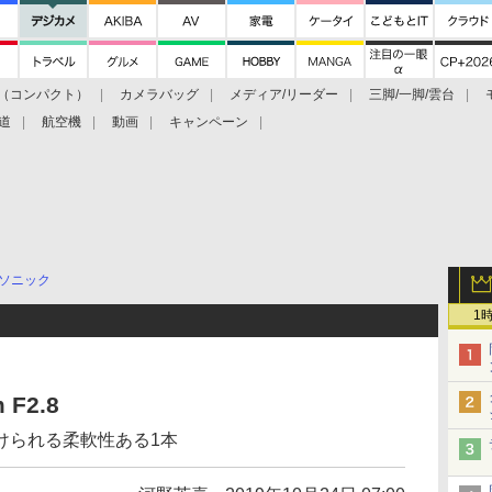
（コンパクト）
カメラバッグ
メディア/リーダー
三脚/一脚/雲台
道
航空機
動画
キャンペーン
ソニック
1
 F2.8
けられる柔軟性ある1本