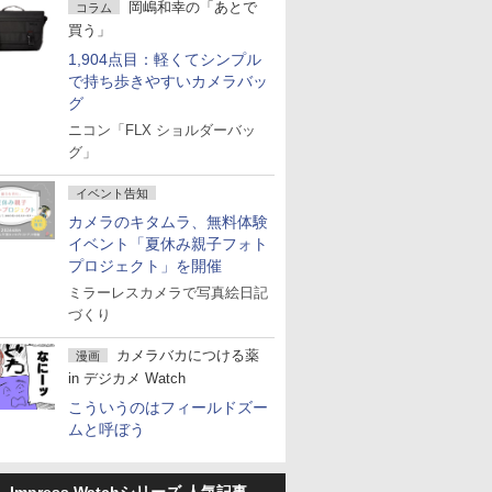
岡嶋和幸の「あとで
コラム
買う」
1,904点目：軽くてシンプル
で持ち歩きやすいカメラバッ
グ
ニコン「FLX ショルダーバッ
グ」
イベント告知
カメラのキタムラ、無料体験
イベント「夏休み親子フォト
プロジェクト」を開催
ミラーレスカメラで写真絵日記
づくり
カメラバカにつける薬
漫画
in デジカメ Watch
こういうのはフィールドズー
ムと呼ぼう