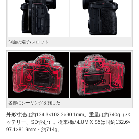
側面の端子/スロット
各部にシーリングを施した
外形寸法は約134.3×102.3×90.1mm。重量は約740g（バ
ッテリー、SD含む）。従来機のLUMIX S5は同約132.6×
97.1×81.9mm・約714g。