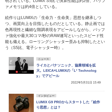
明されている。LUMIX S5比で演算性能は約2倍、バッフ
ァメモリは約4倍としている。
絵作りはLUMIXの「生命力・生命美」思想を継承しつ
つ、画質向上を目指したものだとしている。静止画では
色再現性と繊細な階調表現をアピールしながら、バッフ
ァ強化や最大30コマ/秒のRAW連写といったスピード性
能も備える。ローリングシャッター歪みも抑制したとい
う（S5比、電子シャッター時）。
ニュース
ライカとパナソニック、協業領域を拡
大。LEICA×LUMIXの「L² Technolog
y」でアピール
2022年5月31日 15:49
インタビュー
LUMIX G9 PROからスタートした「絵作
り思想」とは？