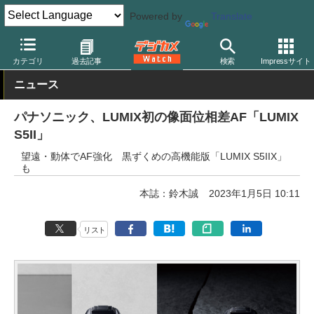
Powered by
Translate
デジカメ Watch
カメラ
ミラーレスカメラ
パナソニック
カテゴリ
過去記事
検索
Impressサイト
ニュース
パナソニック、LUMIX初の像面位相差AF「LUMIX
S5II」
望遠・動体でAF強化 黒ずくめの高機能版「LUMIX S5IIX」
も
本誌：鈴木誠
2023年1月5日 10:11
リスト