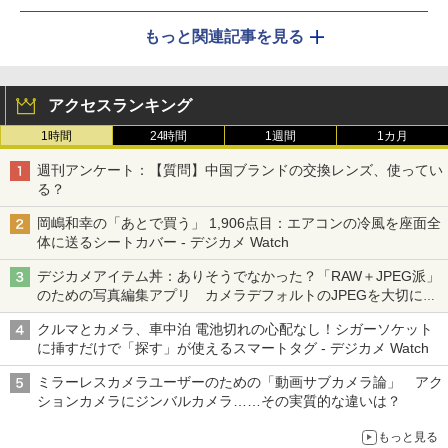
もっと関連記事を見る
アクセスランキング
1時間
24時間
1週間
1カ月
週刊アンケート：【質問】中国ブランドの交換レンズ、使ってい
る？
岡嶋和幸の「あとで買う」 1,906点目：エアコンの冷風を座面全
体に送るシートカバー - デジカメ Watch
デジカメアイテム丼：ありそうでなかった？「RAW＋JPEG派」
のための写真編集アプリ カメラデフォルトのJPEGを大切にす
る「Filmator」
クルマとカメラ、車中泊 電池切れの心配なし！シガーソケット
に挿すだけで「探す」が使えるスマートタグ - デジカメ Watch
ミラーレスカメラユーザーのための「動画サブカメラ論」 アク
ションカメラにジンバルカメラ……その実質的な違いは？
もっと見る