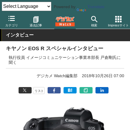
Powered by
Translate
デジカメ Watch
カメラ
ミラーレスカメラ
キヤノン
カテゴリ
過去記事
検索
Impressサイト
インタビュー
キヤノン EOS R スペシャルインタビュー
執行役員 イメージコミュニケーション事業本部長 戸倉剛氏に
聞く
デジカメ Watch編集部
2018年10月26日 07:00
リスト