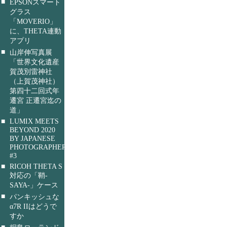
■
EPSONスマート
グラス
「MOVERIO」
に、THETA連動
アプリ
■
山岸伸写真展
「世界文化遺産
賀茂別雷神社
（上賀茂神社）
第四十二回式年
遷宮 正遷宮迄の
道」
■
LUMIX MEETS
BEYOND 2020
BY JAPANESE
PHOTOGRAPHERS
#3
■
RICOH THETA S
対応の「鞘-
SAYA-」ケース
■
パンキッシュな
α7R IIはどうで
すか
■