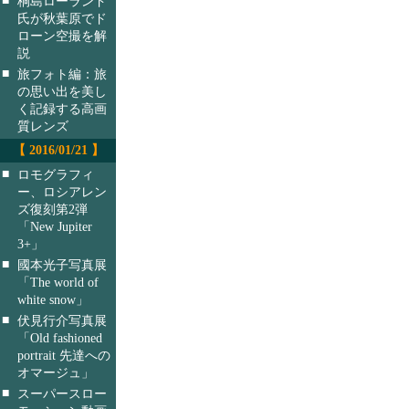
桐島ローランド
氏が秋葉原でド
ローン空撮を解
説
■
旅フォト編：旅
の思い出を美し
く記録する高画
質レンズ
【 2016/01/21 】
■
ロモグラフィ
ー、ロシアレン
ズ復刻第2弾
「New Jupiter
3+」
■
國本光子写真展
「The world of
white snow」
■
伏見行介写真展
「Old fashioned
portrait 先達への
オマージュ」
■
スーパースロー