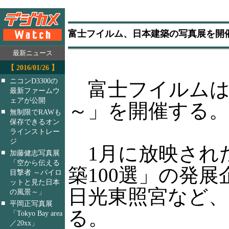
富士フイルム、日本建築の写真展を開
最新ニュース
【 2016/01/26 】
■
ニコンD3300の
富士フイルムは
最新ファームウ
ェアが公開
～」を開催する。
■
無制限でRAWも
保存できるオン
ラインストレー
ジ
1月に放映された
■
加藤健志写真展
「空から伝える
築100選」の発
目撃者 ～パイロ
ットと見た日本
日光東照宮など、
の風景～」
■
平岡正写真展
る。
「Tokyo Bay area
／20xx」