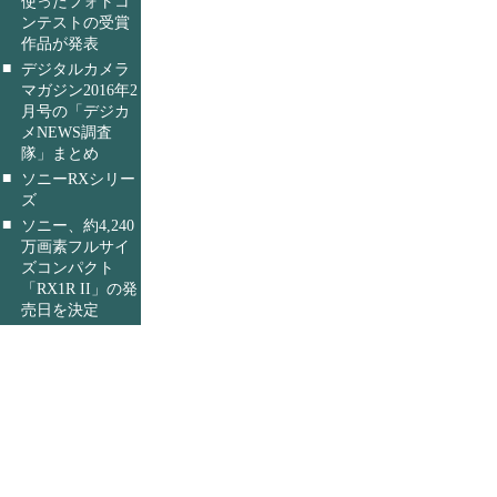
使ったフォトコ
ンテストの受賞
作品が発表
■
デジタルカメラ
マガジン2016年2
月号の「デジカ
メNEWS調査
隊」まとめ
■
ソニーRXシリー
ズ
■
ソニー、約4,240
万画素フルサイ
ズコンパクト
「RX1R II」の発
売日を決定