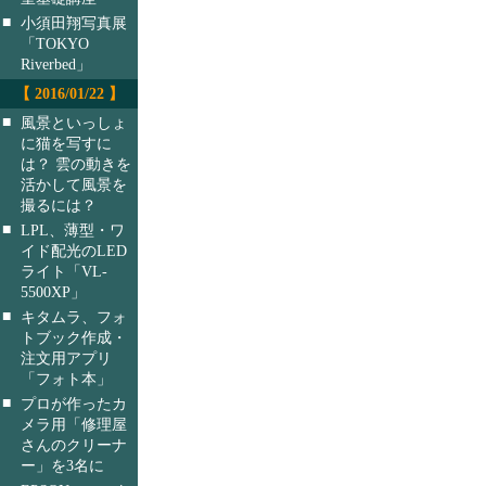
■
小須田翔写真展
「TOKYO
Riverbed」
【 2016/01/22 】
■
風景といっしょ
に猫を写すに
は？ 雲の動きを
活かして風景を
撮るには？
■
LPL、薄型・ワ
イド配光のLED
ライト「VL-
5500XP」
■
キタムラ、フォ
トブック作成・
注文用アプリ
「フォト本」
■
プロが作ったカ
メラ用「修理屋
さんのクリーナ
ー」を3名に