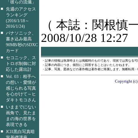
「彼らの流儀」
■
先週のアクセス
ランキング
（ 本誌：関根慎一
(2016/1/18～
2016/1/24)
■
パナソニック、
2008/10/28 12:27
書き込み最高
90MB/秒のSDXC
カード
■
セコニック、ス
・記事の情報は執筆時または掲載時のものであり、現状では異なる可
トロボ制御に対
・記事の内容につき、個別にご回答することはいたしかねます。
応した露出計
・記事、写真、図表などの著作権は著作者に帰属します。無断転用・
■
Vol. 03：相手へ
Copyright (c)
の想い・愛情が
感じられる写真
を心がけて～ヒ
ダキトモコさん
■
いままでにない
画角で、見たま
まの海の世界を
表現できる
■
JCII黒白写真暗
室基礎講座