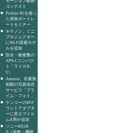
モーション動画
コンテスト
■
Profoto B2を使っ
た簡単ポートレ
ートセミナー
■
キヤノン、ミニ
プロジェクター
にWi-Fi搭載モデ
ルを追加
■
防水・耐衝撃の
APS-Cコンパク
ト「ライカX-
U」
■
Amazon、容量無
制限の写真保存
サービス「プラ
イム・フォト」
■
ケンコーのMマ
ウントアダプタ
ーに富士フイル
ムX用が追加
■
ソニーRX1R
II（外観・機能