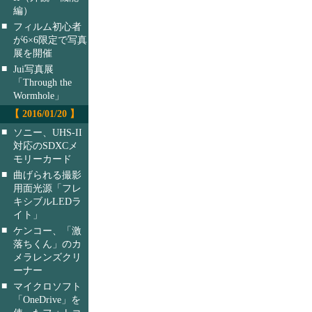
編）
■
フィルム初心者
が6×6限定で写真
展を開催
■
Jui写真展
「Through the
Wormhole」
【 2016/01/20 】
■
ソニー、UHS-II
対応のSDXCメ
モリーカード
■
曲げられる撮影
用面光源「フレ
キシブルLEDラ
イト」
■
ケンコー、「激
落ちくん」のカ
メラレンズクリ
ーナー
■
マイクロソフト
「OneDrive」を