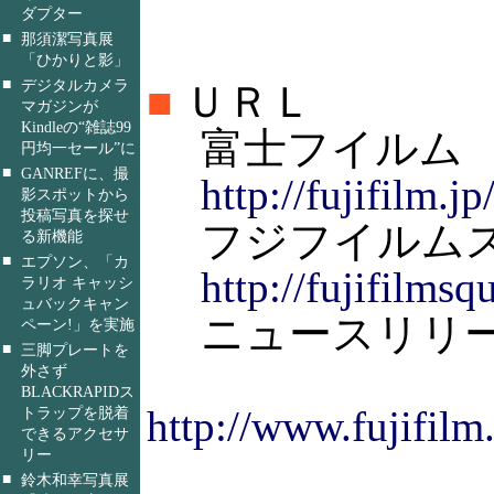
ダプター
■
那須潔写真展
「ひかりと影」
■
デジタルカメラ
■
ＵＲＬ
マガジンが
Kindleの“雑誌99
富士フイルム
円均一セール”に
■
GANREFに、撮
http://fujifilm.jp
影スポットから
投稿写真を探せ
フジフイルムス
る新機能
■
エプソン、「カ
http://fujifilmsqu
ラリオ キャッシ
ュバックキャン
ニュースリリ
ペーン!」を実施
■
三脚プレートを
外さず
BLACKRAPIDス
http://www.fujifilm
トラップを脱着
できるアクセサ
リー
■
鈴木和幸写真展