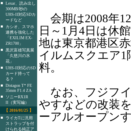
■
Lexar、読み出し
300MB/秒の
会期は2008年12
UHS-II対応SDカ
ードなど
■
日～1月4日は休館
カシオ、スマホ
連携を強化した
「EXILIM EX-
地は東京都港区赤坂
ZR1700」
■
黒沢富雄写真展
イルムスクエア1階
「久慈川の氷
花」
料。
■
UHS-II対応のSD
カード持って
る？
■
Distagon T* FE
なお、フジフイ
35mm F1.4 ZA
■
ソニーRX1R
やすなどの改装を
II（実写編）
【 2016/01/25 】
ーアルオープン
■
ライカTに汎用
ストラップを付
けられる純正ア