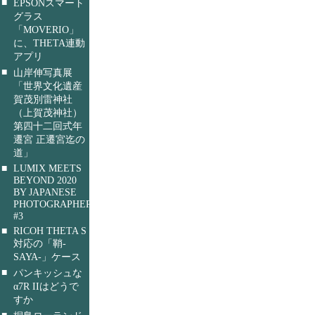
■
EPSONスマート
グラス
「MOVERIO」
に、THETA連動
アプリ
■
山岸伸写真展
「世界文化遺産
賀茂別雷神社
（上賀茂神社）
第四十二回式年
遷宮 正遷宮迄の
道」
■
LUMIX MEETS
BEYOND 2020
BY JAPANESE
PHOTOGRAPHERS
#3
■
RICOH THETA S
対応の「鞘-
SAYA-」ケース
■
パンキッシュな
α7R IIはどうで
すか
■