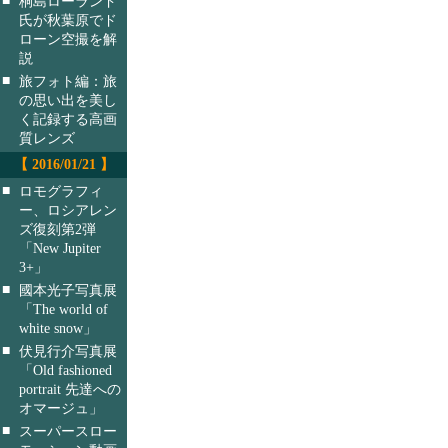
桐島ローランド
氏が秋葉原でド
ローン空撮を解
説
■
旅フォト編：旅
の思い出を美し
く記録する高画
質レンズ
【 2016/01/21 】
■
ロモグラフィ
ー、ロシアレン
ズ復刻第2弾
「New Jupiter
3+」
■
國本光子写真展
「The world of
white snow」
■
伏見行介写真展
「Old fashioned
portrait 先達への
オマージュ」
■
スーパースロー