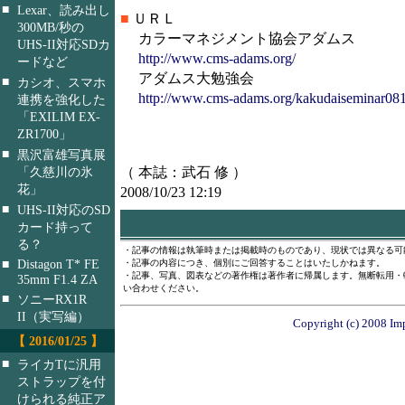
■
Lexar、読み出し
■
ＵＲＬ
300MB/秒の
カラーマネジメント協会アダムス
UHS-II対応SDカ
http://www.cms-adams.org/
ードなど
アダムス大勉強会
■
カシオ、スマホ
http://www.cms-adams.org/kakudaiseminar08
連携を強化した
「EXILIM EX-
ZR1700」
■
黒沢富雄写真展
（ 本誌：武石 修 ）
「久慈川の氷
花」
2008/10/23 12:19
■
UHS-II対応のSD
カード持って
る？
・記事の情報は執筆時または掲載時のものであり、現状では異なる可
■
Distagon T* FE
・記事の内容につき、個別にご回答することはいたしかねます。
・記事、写真、図表などの著作権は著作者に帰属します。無断転用・
35mm F1.4 ZA
い合わせください。
■
ソニーRX1R
II（実写編）
Copyright (c) 2008 Imp
【 2016/01/25 】
■
ライカTに汎用
ストラップを付
けられる純正ア