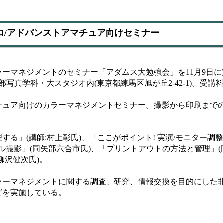
ロ/アドバンストアマチュア向けセミナー
ーマネジメントのセミナー「アダムス大勉強会」を11月9日に
部写真学科・大スタジオ内(東京都練馬区旭が丘2-42-1)。受講料は
ュア向けのカラーマネジメントセミナー。撮影から印刷まで
」(講師:村上彰氏)、「ここがポイント! 実演/モニター調整
ル撮影」(同矢部六合市氏)、「プリントアウトの方法と管理」(
柳沢健次氏)。
ーマネジメントに関する調査、研究、情報交換を目的にした
どを実施している。