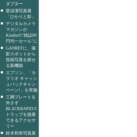
ダプター
■
那須潔写真展
「ひかりと影」
■
デジタルカメラ
マガジンが
Kindleの“雑誌99
円均一セール”に
■
GANREFに、撮
影スポットから
投稿写真を探せ
る新機能
■
エプソン、「カ
ラリオ キャッシ
ュバックキャン
ペーン!」を実施
■
三脚プレートを
外さず
BLACKRAPIDス
トラップを脱着
できるアクセサ
リー
■
鈴木和幸写真展