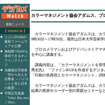
カラーマネジメント協会アダムス、プ
最新ニュース
【 2016/01/26 】
カラーマネジメント協会アダムスは、カラ
■
ニコンD3300の
9時30分～17時50分。場所は日本大学芸術学
最新ファームウ
ェアが公開
プロカメラマンおよびアドバンストアマチ
■
無制限でRAWも
を中心に講義する。
保存できるオン
ラインストレー
講義内容は、「カラーマネジメントを管理する
ジ
秀生氏)、「ファインRGBを作成するデジタ
■
加藤健志写真展
「空から伝える
「印刷の色再現とカラーマネジメント」(同
目撃者 ～パイロ
ットと見た日本
カラーマネジメント協会アダムスは、カラ
の風景～」
結果の発表やユーザー別の実践セミナーな
■
平岡正写真展
「Tokyo Bay area
／20xx」