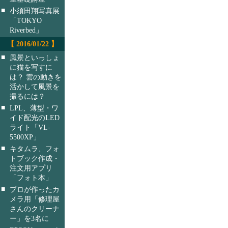
■
小須田翔写真展
「TOKYO
Riverbed」
【 2016/01/22 】
■
風景といっしょ
に猫を写すに
は？ 雲の動きを
活かして風景を
撮るには？
■
LPL、薄型・ワ
イド配光のLED
ライト「VL-
5500XP」
■
キタムラ、フォ
トブック作成・
注文用アプリ
「フォト本」
■
プロが作ったカ
メラ用「修理屋
さんのクリーナ
ー」を3名に