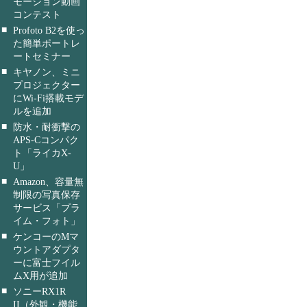
モーション動画
コンテスト
■
Profoto B2を使っ
た簡単ポートレ
ートセミナー
■
キヤノン、ミニ
プロジェクター
にWi-Fi搭載モデ
ルを追加
■
防水・耐衝撃の
APS-Cコンパク
ト「ライカX-
U」
■
Amazon、容量無
制限の写真保存
サービス「プラ
イム・フォト」
■
ケンコーのMマ
ウントアダプタ
ーに富士フイル
ムX用が追加
■
ソニーRX1R
II（外観・機能