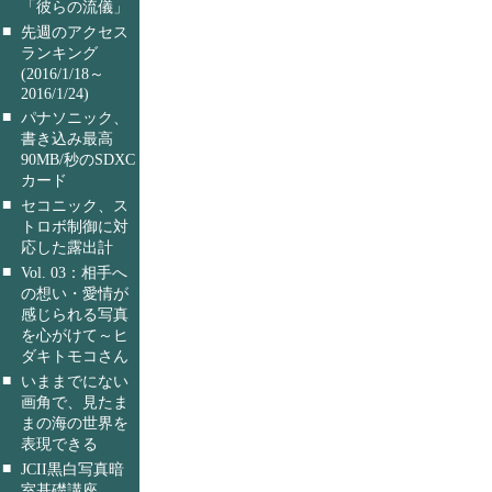
「彼らの流儀」
■
先週のアクセス
ランキング
(2016/1/18～
2016/1/24)
■
パナソニック、
書き込み最高
90MB/秒のSDXC
カード
■
セコニック、ス
トロボ制御に対
応した露出計
■
Vol. 03：相手へ
の想い・愛情が
感じられる写真
を心がけて～ヒ
ダキトモコさん
■
いままでにない
画角で、見たま
まの海の世界を
表現できる
■
JCII黒白写真暗
室基礎講座