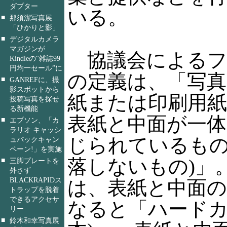
ダプター
いる。
■
那須潔写真展
「ひかりと影」
■
デジタルカメラ
マガジンが
協議会によるフ
Kindleの“雑誌99
円均一セール”に
の定義は、「写真
■
GANREFに、撮
影スポットから
紙または印刷用
投稿写真を探せ
る新機能
表紙と中面が一
■
エプソン、「カ
ラリオ キャッシ
じられているもの
ュバックキャン
ペーン!」を実施
落しないもの)」
■
三脚プレートを
外さず
BLACKRAPIDス
は、表紙と中面
トラップを脱着
できるアクセサ
なると「ハードカ
リー
■
鈴木和幸写真展