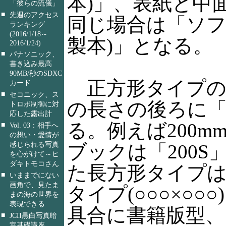
本)」、表紙と中
「彼らの流儀」
■
先週のアクセス
同じ場合は「ソフ
ランキング
(2016/1/18～
製本)」となる。
2016/1/24)
■
パナソニック、
書き込み最高
90MB/秒のSDXC
正方形タイプの
カード
■
セコニック、ス
の長さの後ろに「
トロボ制御に対
応した露出計
る。例えば200m
■
Vol. 03：相手へ
の想い・愛情が
感じられる写真
ブックは「200S
を心がけて～ヒ
ダキトモコさん
た長方形タイプは
■
いままでにない
画角で、見たま
タイプ(○○○×○○
まの海の世界を
表現できる
具合に書籍版型、
■
JCII黒白写真暗
室基礎講座