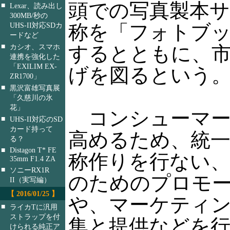
頭での写真製本
■
Lexar、読み出し
300MB/秒の
称を「フォトブ
UHS-II対応SDカ
ードなど
■
するとともに、
カシオ、スマホ
連携を強化した
「EXILIM EX-
げを図るという
ZR1700」
■
黒沢富雄写真展
「久慈川の氷
花」
コンシューマー
■
UHS-II対応のSD
カード持って
高めるため、統
る？
■
Distagon T* FE
称作りを行ない
35mm F1.4 ZA
■
ソニーRX1R
のためのプロモ
II（実写編）
【 2016/01/25 】
や、マーケティ
■
ライカTに汎用
ストラップを付
集と提供などを
けられる純正ア