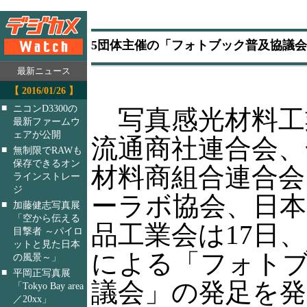
5団体主催の「フォトブック普及協議
最新ニュース
【 2016/01/26 】
■
ニコンD3300の
写真感光材料工
最新ファームウ
ェアが公開
流通商社連合会、
■
無制限でRAWも
保存できるオン
材料商組合連合会
ラインストレー
ジ
ーラボ協会、日本
■
加藤健志写真展
「空から伝える
品工業会は17日
目撃者 ～パイロ
ットと見た日本
による「フォト
の風景～」
■
平岡正写真展
議会」の発足を発
「Tokyo Bay area
／20xx」