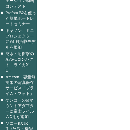
モーション動画
コンテスト
■
Profoto B2を使っ
た簡単ポートレ
ートセミナー
■
キヤノン、ミニ
プロジェクター
にWi-Fi搭載モデ
ルを追加
■
防水・耐衝撃の
APS-Cコンパク
ト「ライカX-
U」
■
Amazon、容量無
制限の写真保存
サービス「プラ
イム・フォト」
■
ケンコーのMマ
ウントアダプタ
ーに富士フイル
ムX用が追加
■
ソニーRX1R
II（外観・機能