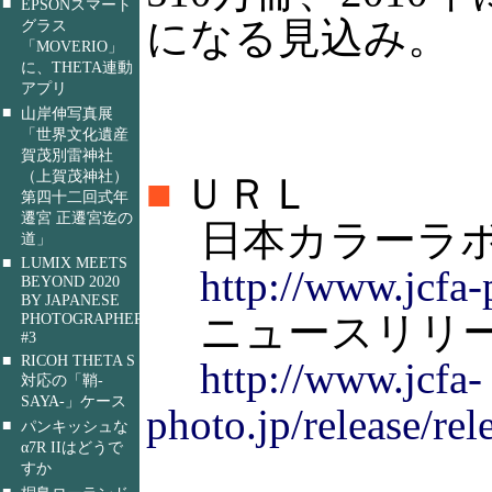
■
EPSONスマート
になる見込み。
グラス
「MOVERIO」
に、THETA連動
アプリ
■
山岸伸写真展
「世界文化遺産
賀茂別雷神社
（上賀茂神社）
■
ＵＲＬ
第四十二回式年
遷宮 正遷宮迄の
日本カラーラボ
道」
■
LUMIX MEETS
http://www.jcfa-
BEYOND 2020
BY JAPANESE
ニュースリリ
PHOTOGRAPHERS
#3
■
RICOH THETA S
http://www.jcfa-
対応の「鞘-
SAYA-」ケース
photo.jp/release/rel
■
パンキッシュな
α7R IIはどうで
すか
■