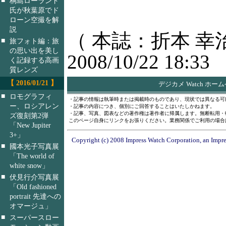
桐島ローランド
氏が秋葉原でド
ローン空撮を解
説
（ 本誌：折本 幸
■
旅フォト編：旅
の思い出を美し
2008/10/22 18:33
く記録する高画
質レンズ
【 2016/01/21 】
デジカメ Watch ホー
■
ロモグラフィ
・記事の情報は執筆時または掲載時のものであり、現状では異なる可
ー、ロシアレン
・記事の内容につき、個別にご回答することはいたしかねます。
・記事、写真、図表などの著作権は著作者に帰属します。無断転用・
ズ復刻第2弾
このページ自身にリンクをお張りください。業務関係でご利用の場合
「New Jupiter
3+」
Copyright (c) 2008 Impress Watch Corporation, an Impre
■
國本光子写真展
「The world of
white snow」
■
伏見行介写真展
「Old fashioned
portrait 先達への
オマージュ」
■
スーパースロー