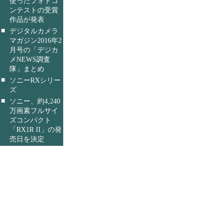
使ったフォトコ
ンテストの受賞
作品が発表
■
デジタルカメラ
マガジン2016年2
月号の「デジカ
メNEWS調査
隊」まとめ
■
ソニーRXシリー
ズ
■
ソニー、約4,240
万画素フルサイ
ズコンパクト
「RX1R II」の発
売日を決定