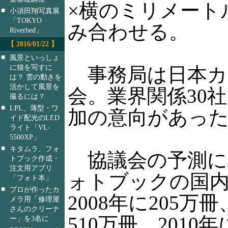
×横のミリメート
■
小須田翔写真展
「TOKYO
み合わせる。
Riverbed」
【 2016/01/22 】
■
風景といっしょ
に猫を写すに
事務局は日本カ
は？ 雲の動きを
活かして風景を
会。業界関係30
撮るには？
■
LPL、薄型・ワ
加の意向があっ
イド配光のLED
ライト「VL-
5500XP」
■
キタムラ、フォ
協議会の予測に
トブック作成・
注文用アプリ
ォトブックの国
「フォト本」
■
プロが作ったカ
2008年に205万冊
メラ用「修理屋
さんのクリーナ
510万冊、2010年
ー」を3名に