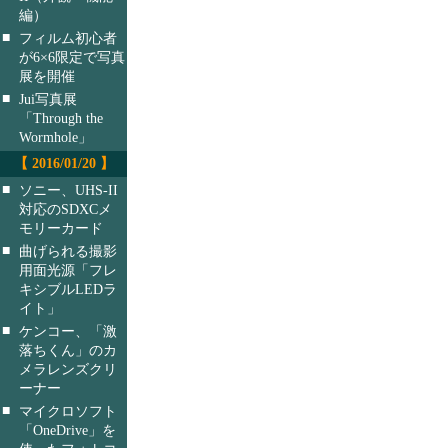
編）
■
フィルム初心者
が6×6限定で写真
展を開催
■
Jui写真展
「Through the
Wormhole」
【 2016/01/20 】
■
ソニー、UHS-II
対応のSDXCメ
モリーカード
■
曲げられる撮影
用面光源「フレ
キシブルLEDラ
イト」
■
ケンコー、「激
落ちくん」のカ
メラレンズクリ
ーナー
■
マイクロソフト
「OneDrive」を