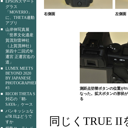
■
EPSONスマート
グラス
「MOVERIO」
右側面
左側面
に、THETA連動
アプリ
■
山岸伸写真展
「世界文化遺産
賀茂別雷神社
（上賀茂神社）
第四十二回式年
遷宮 正遷宮迄の
道」
■
LUMIX MEETS
BEYOND 2020
BY JAPANESE
PHOTOGRAPHERS
#3
測距点切替ボタンの位置がIS
■
RICOH THETA S
なった。拡大ボタンの形状が
対応の「鞘-
る
SAYA-」ケース
■
パンキッシュな
α7R IIはどうで
同じくTRUE I
すか
■