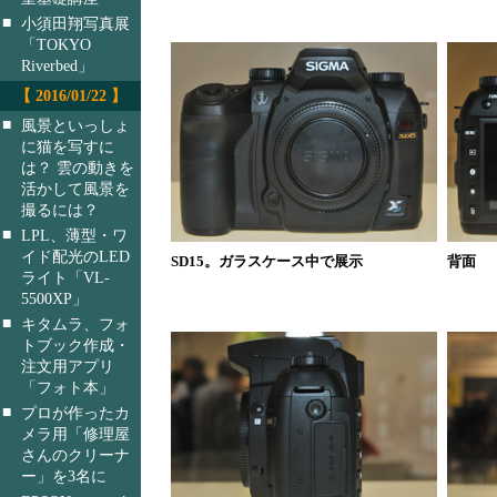
■
小須田翔写真展
「TOKYO
Riverbed」
【 2016/01/22 】
■
風景といっしょ
に猫を写すに
は？ 雲の動きを
活かして風景を
撮るには？
■
LPL、薄型・ワ
イド配光のLED
SD15。ガラスケース中で展示
背面
ライト「VL-
5500XP」
■
キタムラ、フォ
トブック作成・
注文用アプリ
「フォト本」
■
プロが作ったカ
メラ用「修理屋
さんのクリーナ
ー」を3名に