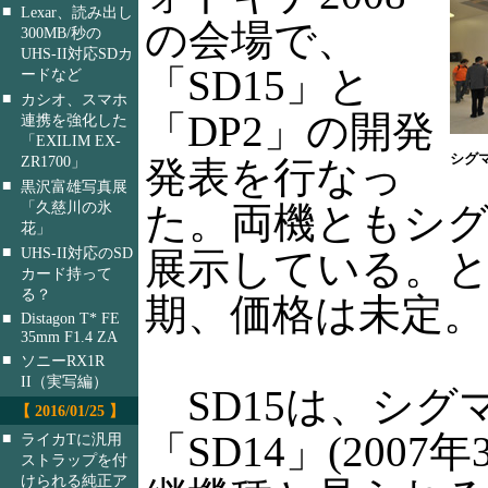
■
Lexar、読み出し
の会場で、
300MB/秒の
UHS-II対応SDカ
「SD15」と
ードなど
■
カシオ、スマホ
「DP2」の開発
連携を強化した
「EXILIM EX-
シグ
ZR1700」
発表を行なっ
■
黒沢富雄写真展
「久慈川の氷
た。両機ともシ
花」
■
UHS-II対応のSD
展示している。
カード持って
る？
期、価格は未定。
■
Distagon T* FE
35mm F1.4 ZA
■
ソニーRX1R
II（実写編）
SD15は、シグ
【 2016/01/25 】
「SD14」(2007
■
ライカTに汎用
ストラップを付
けられる純正ア