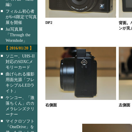
編）
■
フィルム初心者
が6×6限定で写真
展を開催
DP2
背面。
ンが見
■
Jui写真展
「Through the
Wormhole」
【 2016/01/20 】
■
ソニー、UHS-II
対応のSDXCメ
モリーカード
■
曲げられる撮影
用面光源「フレ
キシブルLEDラ
イト」
■
ケンコー、「激
落ちくん」のカ
右側面
左側面
メラレンズクリ
ーナー
■
マイクロソフト
「OneDrive」を