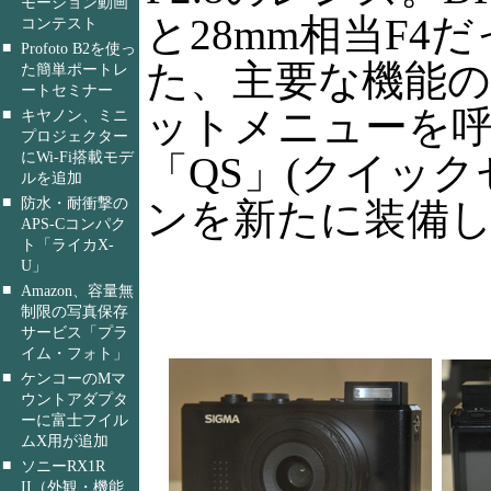
モーション動画
と28mm相当F4
コンテスト
■
Profoto B2を使っ
た、主要な機能
た簡単ポートレ
ートセミナー
ットメニューを
■
キヤノン、ミニ
プロジェクター
にWi-Fi搭載モデ
「QS」(クイック
ルを追加
■
防水・耐衝撃の
ンを新たに装備
APS-Cコンパク
ト「ライカX-
U」
■
Amazon、容量無
制限の写真保存
サービス「プラ
イム・フォト」
■
ケンコーのMマ
ウントアダプタ
ーに富士フイル
ムX用が追加
■
ソニーRX1R
II（外観・機能