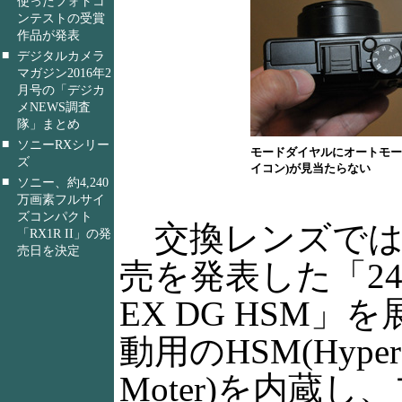
使ったフォトコ
ンテストの受賞
作品が発表
■
デジタルカメラ
マガジン2016年2
月号の「デジカ
メNEWS調査
隊」まとめ
■
ソニーRXシリー
モードダイヤルにオートモー
ズ
イコン)が見当たらない
■
ソニー、約4,240
万画素フルサイ
ズコンパクト
交換レンズでは
「RX1R II」の発
売日を決定
売を発表した「24-7
EX DG HSM」
動用のHSM(Hyper 
Moter)を内蔵