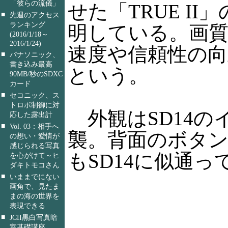
「彼らの流儀」
せた「TRUE II
■
先週のアクセス
ランキング
明している。画質
(2016/1/18～
2016/1/24)
速度や信頼性の向
■
パナソニック、
書き込み最高
という。
90MB/秒のSDXC
カード
■
セコニック、ス
トロボ制御に対
外観はSD14の
応した露出計
■
Vol. 03：相手へ
襲。背面のボタ
の想い・愛情が
感じられる写真
もSD14に似通っ
を心がけて～ヒ
ダキトモコさん
■
いままでにない
画角で、見たま
まの海の世界を
表現できる
■
JCII黒白写真暗
室基礎講座