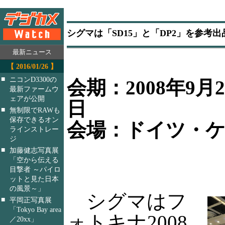
シグマは「SD15」と「DP2」を参考出
最新ニュース
【 2016/01/26 】
■
ニコンD3300の
会期：2008年9月2
最新ファームウ
ェアが公開
日
■
無制限でRAWも
保存できるオン
会場：ドイツ・
ラインストレー
ジ
■
加藤健志写真展
「空から伝える
目撃者 ～パイロ
ットと見た日本
の風景～」
シグマはフ
■
平岡正写真展
「Tokyo Bay area
ォトキナ2008
／20xx」