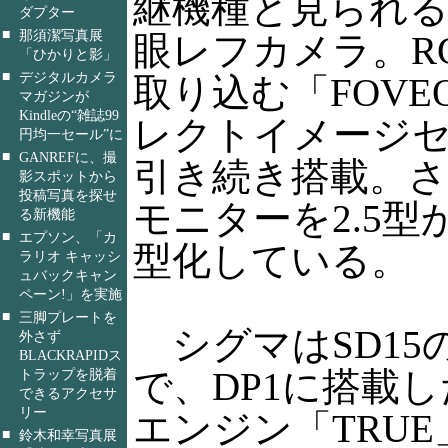
継機種と見られ
ダプター
■
那須潔写真展
眼レフカメラ。R
「ひかりと影」
■
デジタルカメラ
取り込む「FOVEO
マガジンが
Kindleの“雑誌99
レクトイメージ
円均一セール”に
■
GANREFに、撮
引き続き搭載。
影スポットから
投稿写真を探せ
モニターを2.5型
る新機能
■
エプソン、「カ
型化している。
ラリオ キャッシ
ュバックキャン
ペーン!」を実施
■
三脚プレートを
シグマはSD15
外さず
BLACKRAPIDス
で、DP1に搭載
トラップを脱着
できるアクセサ
リー
エンジン「TRU
■
鈴木和幸写真展