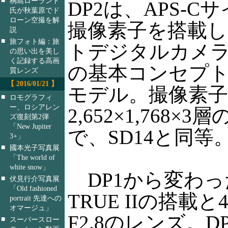
桐島ローランド
DP2は、APS-C
氏が秋葉原でド
ローン空撮を解
撮像素子を搭載
説
■
旅フォト編：旅
トデジタルカメラ
の思い出を美し
く記録する高画
の基本コンセプ
質レンズ
【 2016/01/21 】
モデル。撮像素
■
ロモグラフィ
ー、ロシアレン
2,652×1,768×3
ズ復刻第2弾
「New Jupiter
で、SD14と同等
3+」
■
國本光子写真展
「The world of
white snow」
DP1から変わっ
■
伏見行介写真展
「Old fashioned
TRUE IIの搭載と
portrait 先達への
オマージュ」
F2.8のレンズ。D
■
スーパースロー